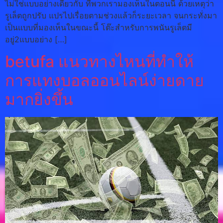
ไม่ใช่แบบอย่างเดียวกับ ที่พวกเรามองเห็นในตอนนี้ ด้วยเหตุว่า
รูเล็ตถูกปรับ แปรไปเรื่อยตามช่วงแล้วก็ระยะเวลา จนกระทั่งมา
เป็นแบบที่มองเห็นในขณะนี้ โต๊ะสำหรับการพนันรูเล็ตมี
อยู่2แบบอย่าง […]
betufa แนวทางไหนที่ทำให้
การแทงบอลออนไลน์ง่ายดาย
มากยิ่งขึ้น