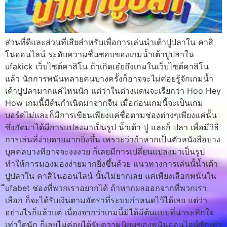
ส่วนที่ดีและส่วนที่เสียสำหรับเพื่อการเล่นนำเต้าปูปลาใน คาสิ
โนออนไลน์ ระดับความชื่นชอบของเกมน้ำเต้าปูปลาใน
ufakick เว็บไซต์คาสิโน ถ้าเกิดเอ๋ยถึงเกมในเว็บไซต์คาสิโน
แล้ว นักการพนันหลายคนบางครั้งก็อาจจะไม่ค่อยรู้จักเกมน้ำ
เต้าปูปลามากแค่ไหนนัก แต่ว่าในต่างแดนจะเรียกว่า Hoo Hey
How เกมนี้มีต้นกำเนิดมาจากจีน เมื่อก่อนเกมนี้จะเป็นเกม
บอร์ดไม่และก็มีการเขียนเพียงแค่ชื่อตามช่องต่างๆเพียงแค่นั้น
ซึ่งถัดมาได้มีการแปลงมาเป็นรูป น้ำเต้า ปู และก็ ปลา เพื่อมีวิธี
การเล่นที่ง่ายดายมากยิ่งขึ้น เพราะว่าถ้าหากเป็นตัวหนังสือบาง
บุคคลบางทีอาจจะงงงวย ก็เลยมีการเปลี่ยนแปลงมาเป็นรูป
ทำให้การมองมองง่ายมากยิ่งขึ้นด้วย แนวทางการเล่นนั้น้ำเต้า
ปูปลาใน คาสิโนออนไลน์ นั้นไม่ยากเลย แค่เพียงเลือกพนันใน
ีufabet ช่องที่พวกเราอยากได้ ถ้าหากผลออกจากที่พวกเรา
เลือก ก็จะได้รับเงินตามอัตราที่ระบบกำหนดไว้ได้เลย แต่ว่า
อย่างไรก็แล้วแต่ เนื่องจากว่าเกมนี้มิได้มีต้นแบบที่น่าระทึกใจ
เท่าใดนัก ก็เลยไม่ค่อยได้รับความนิยมของพนันออนไลน์ซักเท่า