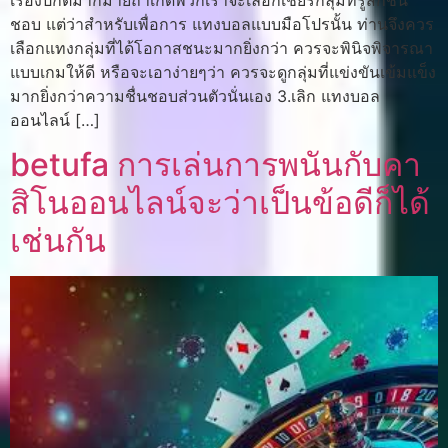
ชอบ แต่ว่าสำหรับเพื่อการ แทงบอลแบบมือโปรนั้น ท่านจึงควร
เลือกแทงกลุ่มที่ได้โอกาสชนะมากยิ่งกว่า ควรจะพินิจพิจารณา
แบบเกมให้ดี หรือจะเอาง่ายๆว่า ควรจะดูกลุ่มที่แข่งขันเข้มแข็ง
มากยิ่งกว่าความชื่นชอบส่วนตัวนั่นเอง 3.เลิก แทงบอล
ออนไลน์ […]
betufa การเล่นการพนันกับคา
สิโนออนไลน์​จะว่าเป็นข้อดีก็ได้
เช่นกัน