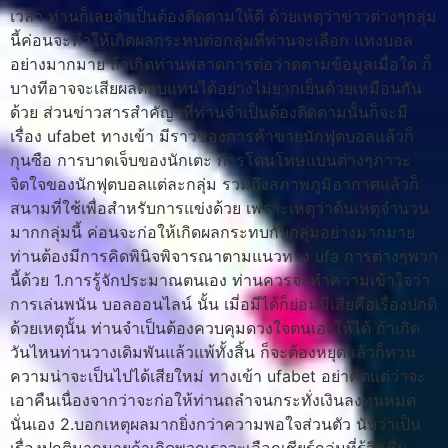
เวลา ท่านก็เลยจำเป็นต้องติดตามให้ดี ด้วยเหตุว่าข่าวต่างๆกลุ่ม
นี้ค่อนจะทำให้เกิดผลกระทบต่อกลุ่มที่ท่านจะเลือก แทงบอล
อย่างมากมาย ถ้าเกิดท่านพลาดการต่อว่าดตามข้อมูลเมื่อใด ก็
บางทีอาจจะเสียผลตอบแทนได้อย่างไม่ยากเย็นด้วยเหมือนกัน
ด้วย ส่วนข่าวสารสำคัญๆที่ท่านจำเป็นต้องติดตามนั้นก็จะมี
เรื่อง ufabet ทางเข้า มีราวของการค้าขายนักฟุตบอลแล้วก็
กุนซือ การบาดเจ็บของนักเตะ การโดนโทษแบนต่างๆภาวะ
จิตใจของนักฟุตบอลแต่ละกลุ่ม รวมถึงสภาพภูมิอากาศแล้วก็
สนามที่ใช้เพื่อสำหรับการแข่งด้วย เพราะเหตุว่าต้นเหตุจำนวน
มากกลุ่มนี้ ค่อนจะก่อให้เกิดผลกระทบกับกลุ่มอย่างมากมาย
ท่านต้องมีการคิดพินิจพิจารณาตามแนวทาง ufa การต่างๆพวก
นี้ด้วย 1.การรู้จักประมาณตนเอง ท่านควรจะทำความเข้าใจว่า
การเล่นพนัน บอลออนไลน์ นั้น เมี่อมีได้ก็ย่อมมีเสียคือเรื่องปกติ
ด้วยเหตุนั้น ท่านจำเป็นต้องควบคุมดวงใจตนเองให้ได้ ถ้าเกิด
วันไหนท่านวางเดิมพันแล้วแพ้ทั้งสิ้น ก็จะต้องหยุดแล้วก็ทวน
ความน่าจะเป็นไปได้เสียใหม่ ทางเข้า ufabet อย่าคิดแต่ว่าจะ
เอาคืนเนื่องจากว่าจะก่อให้ท่านถลำจนกระทั่งเงินลงทุนหมด
นั่นเอง 2.บอกเหตุผลมากยิ่งกว่าความพอใจส่วนตัว นับว่าเป็น
เรื่องปกติมากมายถ้าเกิดพวกเราจะเลือกเชียร์กลุ่มที่รู้สึกชื่น