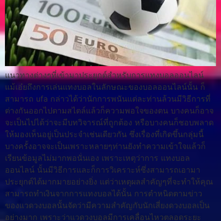
แนวทางต่างๆที่เข้ามาประยุกต์สำหรับการแทงบอลออนไลน์
แม้เอ๋ยถึงการเล่นแทงบอลในลักษณะของบอลออนไลน์นั้น ก็
สามารถ ufa กล่าวได้ว่านักการพนันแต่ละท่านล้วนมีวิธีการที่
ต่างกันออกไปตามสไตล์แล้วก็ความพอใจของตน บางคนก็อาจ
จะเป็นไปได้ว่าจะมีบทวิจารณ์ที่ถูกต้อง หรือบางคนก็ชอบพลาด
ให้มองเห็นอยู่เป็นประจำเช่นเดียวกัน ซึ่งเรื่องที่เกิดขึ้นกลุ่มนี้
บางครั้งอาจจะเป็นเพราะหลายๆท่านยังทำความเข้าใจแล้วก็
เรียนข้อมูลไม่มากพอนั่นเอง เพราะเหตุว่าการ แทงบอล
ออนไลน์ นั้นมีวิธีการและก็การวิเคราะห์ซึ่งสามารถเอามา
ประยุกต์ได้มากมายอย่างยิ่ง แต่ว่าเหตุผลสำคัญๆที่จะทำให้คุณ
สามารถทำเงินจากการแทงบอลได้นั้น การตำหนิดตามข่าว
ของแวดวงบอลนั้นจัดว่ามีความสำคัญกับนักเสี่ยงดวงบอลเป็น
อย่างมาก เพราะว่าแวดวงบอลมีการเคลื่อนไหวตลอดระยะ