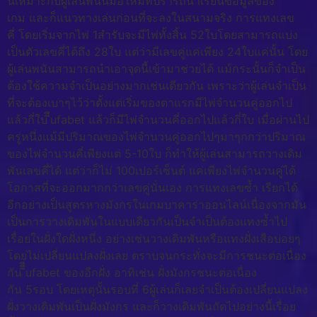
นี้เหมาะกับผู้เล่นพนันมือใหม่ที่ปรารถนาเรียนข้อมูลของ
เกม และก็แนวทางเล่นก่อนที่จะลงในสนามจริง การแทงเลข
คี่ โดยเริ่มจากไพ่ 1สำรับจะมีไพ่ทั้งสิ้น 52ใบโดยสามารถแบ่ง
เป็นตัวเลขคี่ได้ถึง 28ใบ แต่ว่ามีเลขคู่แค่เพียง 24ใบแค่นั้น โดย
ผู้เล่นพนันสามารถนำเอาจุดนี้เข้ามาช่วยได้ แม้กระนั้นก็จำเป็น
ต้องใช้ความจำเป็นอย่างมากเช่นเดียวกัน เพราะว่าผู้เล่นจำเป็น
ที่จะต้องเบาๆไว้ว่าตั้งแต่เริ่มของตาแรกมีไพ่จำนวนคู่ออกไป
แล้วกี่ใบ ีีufabet แล้วก็มีไพ่จำนวนคี่ออกไปแล้วกี่ใบ เมื่อผ่านไป
ครู่หนึ่งแม้มีปริมาณของไพ่จำนวนคู่ออกไปๆมาๆกกว่าปริมาณ
ของไพ่จำนวนคี่เพียงแต่ 5-10ใบ ก็ทำให้ผู้เล่นสามารถวางเดิม
พันเลขคี่ได้ แต่ว่าก็ไม่ 100เปอร์เซ็นต์ แค่เพียงไพ่จำนวนคู่ได้
โอกาสที่จะออกมากกว่าเลขคู่นั่นเอง การแทงเลขซ้ำ เรียกได้
อีกอย่างเป็นสูตรหางมังกรในเกมบาคาร่าออนไลน์เนื่องจากมัน
เป็นการวางเดิมพันในแบบเดียวกันเป็นจำเป็นต้องแทงซ้ำไป
เรื่อยในฝั่งใดฝั่งหนึ่ง อย่างเช่นวางเดิมพันหรือแทงฝั่งเสือบ่อยๆ
โดยไม่เปลี่ยนแปลงฝั่งเลย ตราบจนกระทั่งจะมีการชนะต่อเนื่อง
กัน ีีีufabet ของอีกฝั่ง อาทิเช่น ฝั่งมังกรชนะต่อเนื่อง
กัน 5รอบ โดยเหตุนั้นรอบที่ 6ผู้เล่นก็เลยจำเป็นต้องเปลี่ยนแปลง
ฝั่งวางเดิมพันเป็นฝั่งมังกร และก็วางเดิมพันถัดไปอย่างนี้เรื่อย