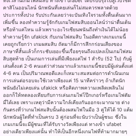
ทั้งเวลานี้เกมไพ่สมสิบ ทางเข้า ufabet ได้ปรับปรุงไปสู่เว็บไซต์
คาสิโนออนไลน์ นักพนันที่เคยเล่นก็ไม่สมควรพลาดด้วย
ประการทั้งปวง รับประกันเลยว่าจะบันเทิงใจรวมทั้งตื่นเต้นมาก
เพิ่มขึ้น ลองทำความรู้จักกับเกมไพ่สมสิบออนไลน์ว่าน่าตื่นเต้น
หรือท้าแค่ไหน แล้วเพราะอะไรเซียนพนันถึงทำเงินได้ไม่น้อย
ทำความรู้จัก ufakick กับเกมไพ่สมสิบ ในอดีตกาลเกมเกมนี้
เคยถูกเรียกว่า เกมผสมสิบ ถัดมาก็มีการสึกกร่อนเสียงของ
ภาษาที่สั้นแล้วก็กระชับเยอะขึ้นเรื่อยๆจนถึงแปลงเป็นเกมไพ่สม
สิบสุดท้าย เป็นเกมการเล่นที่มีเพียงแค่ไพ่ 1 สำรับ (52 ใบ) กับผู้
เล่นตั้งแต่ 2-6 คนแต่ว่าส่วนมากแล้วเกมเกมนี้ชอบมีผู้เล่นตั้งแต่
4-6 คน เป็นปริมาณพอดีและก็เหมาะสมสมต่อการดำเนินเกม
การเล่นต่อรอบจะใช้เวลาเพียงแค่ 15 นาทีคร่าวๆ ถ้าเกิดนัก
พนันยังไม่เคยเล่น ufakick หรือคิดภาพความเพลิดเพลินไม่
ออกก็ให้ทดลองเทียบกับการเล่นเกมไพ่โป๊กเกอร์หรือเกมไพ่ดัม
มี่ได้เลย เพราะเหตุว่ามีความใกล้เคียงกันออกจะมากมาย ต่าง
กันตรงที่ว่าเกมไพ่สมสิบนั้นต้องผสมไพ่ในมือ 3 คู่ให้ได้ 10 แต้ม
นักพนันผู้ใดที่ทำเป็นครบ 3 คู่ก่อนที่จะนับว่าเป็นผู้ชนะ ซึ่งใน
เกมเกมนี้จะมีผู้ชนะที่ได้รับรางวัลเพียงแต่ ทางเข้า ufabet
อย่างเดียวเพียงแค่นั้น ทำให้เป็นอีกหนึ่งเกมไพ่ที่ท้ามากมายๆ