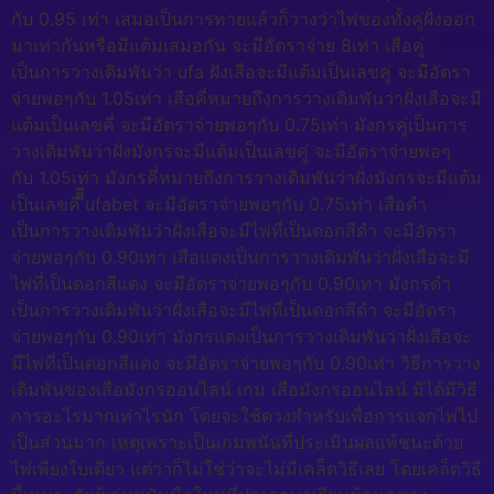
กับ 0.95 เท่า เสมอเป็นการทายแล้วก็วางว่าไพ่ของทั้งคู่ฝั่งออก
มาเท่ากันหรือมีแต้มเสมอกัน จะมีอัตราจ่าย 8เท่า เสือคู่
เป็นการวางเดิมพันว่า ufa ฝั่งเสือจะมีแต้มเป็นเลขคู่ จะมีอัตรา
จ่ายพอๆกับ 1.05เท่า เสือคี่หมายถึงการวางเดิมพันว่าฝั่งเสือจะมี
แต้มเป็นเลขคี่ จะมีอัตราจ่ายพอๆกับ 0.75เท่า มังกรคู่เป็นการ
วางเดิมพันว่าฝั่งมังกรจะมีแต้มเป็นเลขคู่ จะมีอัตราจ่ายพอๆ
กับ 1.05เท่า มังกรคี่หมายถึงการวางเดิมพันว่าฝั่งมังกรจะมีแต้ม
เป็นเลขคี่ ีีีufabet จะมีอัตราจ่ายพอๆกับ 0.75เท่า เสือดำ
เป็นการวางเดิมพันว่าฝั่งเสือจะมีไพ่ที่เป็นดอกสีดำ จะมีอัตรา
จ่ายพอๆกับ 0.90เท่า เสือแดงเป็นการวางเดิมพันว่าฝั่งเสือจะมี
ไพ่ที่เป็นดอกสีแดง จะมีอัตราจ่ายพอๆกับ 0.90เท่า มังกรดำ
เป็นการวางเดิมพันว่าฝั่งเสือจะมีไพ่ที่เป็นดอกสีดำ จะมีอัตรา
จ่ายพอๆกับ 0.90เท่า มังกรแดงเป็นการวางเดิมพันว่าฝั่งเสือจะ
มีไพ่ที่เป็นดอกสีแดง จะมีอัตราจ่ายพอๆกับ 0.90เท่า วิธีการวาง
เดิมพันของเสือมังกรออนไลน์ เกม เสือมังกรออนไลน์ มิได้มีวิธี
การอะไรมากเท่าไรนัก โดยจะใช้ดวงสำหรับเพื่อการแจกไพ่ไป
เป็นส่วนมาก เหตุเพราะเป็นเกมพนันที่ประเมินผลแพ้ชนะด้วย
ไพ่เพียงใบเดียว แต่ว่าก็ไม่ใช่ว่าจะไม่มีเคล็ดวิธีเลย โดยเคล็ดวิธี