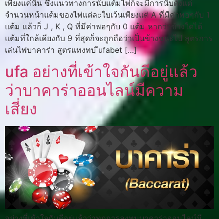
เพียงแค่นั้น ซึ่งแนวทางการนับแต้มไพ่ก็จะมีการนับตั้งแต่
จำนวนหน้าแต้มของไพ่แต่ละใบเว้นเพียงแต่ A ที่มีค่าพอๆกับ 1
แต้ม แล้วก็ J , K , Q ที่มีค่าพอๆกับ 0 แต้ม หากว่าข้างใดได้
แต้มที่ใกล้เคียงกับ 9 ที่สุดก็จะถูกถือว่าเป็นข้างชนะไป สูตรการ
เล่นไพ่บาคาร่า สูตรแทงทบ ีufabet […]
ufa อย่างที่เข้าใจกันดีอยู่แล้ว
ว่าบาคาร่าออนไลน์มีความ
เสี่ยง
อย่างที่เข้าใจกันดีอยู่แล้วว่าทุกการลงทุนบาคาร่าออนไลน์มี