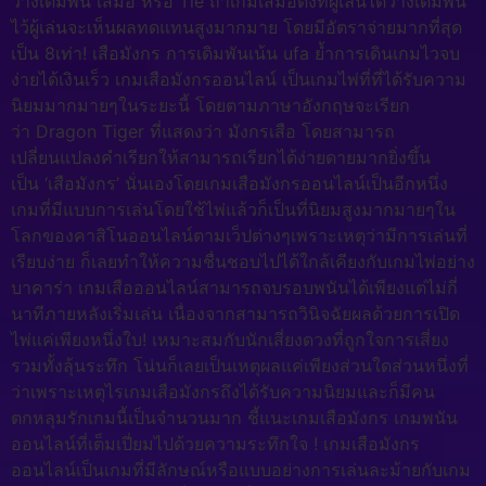
วางเดิมพัน เสมอ หรือ Tie ถ้าเกมเสมอดังที่ผู้เล่นได้วางเดิมพัน
ไว้ผู้เล่นจะเห็นผลทดแทนสูงมากมาย โดยมีอัตราจ่ายมากที่สุด
เป็น 8เท่า! เสือมังกร การเดิมพันเน้น ufa ย้ำการเดินเกมไวจบ
ง่ายได้เงินเร็ว เกมเสือมังกรออนไลน์ เป็นเกมไพ่ที่ที่ได้รับความ
นิยมมากมายๆในระยะนี้ โดยตามภาษาอังกฤษจะเรียก
ว่า Dragon Tiger ที่แสดงว่า มังกรเสือ โดยสามารถ
เปลี่ยนแปลงคำเรียกให้สามารถเรียกได้ง่ายดายมากยิ่งขึ้น
เป็น ‘เสือมังกร’ นั่นเองโดยเกมเสือมังกรออนไลน์เป็นอีกหนึ่ง
เกมที่มีแบบการเล่นโดยใช้ไพ่แล้วก็เป็นที่นิยมสูงมากมายๆใน
โลกของคาสิโนออนไลน์ตามเว็ปต่างๆเพราะเหตุว่ามีการเล่นที่
เรียบง่าย ก็เลยทำให้ความชื่นชอบไปได้ใกล้เคียงกับเกมไพ่อย่าง
บาคาร่า เกมเสือออนไลน์สามารถจบรอบพนันได้เพียงแต่ไม่กี่
นาทีภายหลังเริ่มเล่น เนื่องจากสามารถวินิจฉัยผลด้วยการเปิด
ไพ่แค่เพียงหนึ่งใบ! เหมาะสมกับนักเสี่ยงดวงที่ถูกใจการเสี่ยง
รวมทั้งลุ้นระทึก โน่นก็เลยเป็นเหตุผลแค่เพียงส่วนใดส่วนหนึ่งที่
ว่าเพราะเหตุไรเกมเสือมังกรถึงได้รับความนิยมและก็มีคน
ตกหลุมรักเกมนี้เป็นจำนวนมาก ชี้แนะเกมเสือมังกร เกมพนัน
ออนไลน์ที่เต็มเปี่ยมไปด้วยความระทึกใจ ! เกมเสือมังกร
ออนไลน์เป็นเกมที่มีลักษณ์หรือแบบอย่างการเล่นละม้ายกับเกม