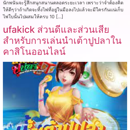
นักพนันจะรู้สึกสนุกสนานตลอดระยะเวลา เพราะว่าจำต้องคิด
ให้ดีๆว่าถ้าเกิดจะทิ้งไพ่ที่อยู่ในมือลงไปแล้วจะมีใครกันแน่เก็บ
ไพ่ใบนั้นไปผสมให้ครบ 10 […]
ufakick ส่วนดีและส่วนเสีย
สำหรับการเล่นนำเต้าปูปลาใน
คาสิโนออนไลน์