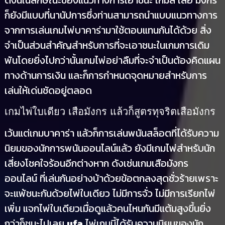
ดังนี้ในลักษณะของแนวทางการเอาชนะ เกมส์ เสือ มังกร
ก็ยังมีแบบที่นานัปการซึ่งท่านสามารถนำแบบแนวทางการ
จากการเล่นเกมไพ่บาคาร่ามาใช้ตอบแทนกันได้ด้วย สิ่ง
จำเป็นส่วนสำคัญสำหรับการที่จะเอาชนะในเกมการเดิม
พันโดยยิ่งไปกว่านั้นเกมไพ่อย่าลืมที่จะจำเป็นต้องคิดแผน
ทางด้านการเงิน และก็การกำหนดจุดหมายสำหรับการ
เล่นให้เด่นชัดอยู่ตลอด
เกมไพ่ใบเดียว เสือมังกร แล้วก็สูตรทุจริตเสือมังกร
เว้นแต่เกมบาคาร่า แล้วก็การเล่นพนันสล็อตที่ได้รับความ
นิยมของนักการพนันออนไลน์แล้ว ยังมีเกมไพ่สำหรับนัก
เสี่ยงโชคใจร้อนอีกต่างหาก ดังเช่นเกมเสือมังกร
ออนไลน์ ที่เล่นกันอย่างบ้าด้วยข้อตกลงสุดชั่วร้ายเพราะ
จะแพ้ชนะกันด้วยไพ่ใบเดียว ไม่มีการจั่ว ไม่มีการเรียกไพ่
เพิ่ม แจกไพ่ใบเดียวเมื่อดูแล้วคนไหนกันมีแต้มสูงขึ้นยิ่ง
กว่าก็ชนะไปเลย
ufa
ไพ่เกมนี้ได้รับความนิยมของนัก