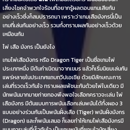
เสี่ยงโชคจำพวกใจร้อนที้อยากรู้ผลตอบแทนเสียกัน
อย่างเร็วซึ่งก็สมปรารถนา เพราะว่าเกมเสือมังกรนี้เป็น
เกมที่เล่นกันอย่างเร็ว รวมทั้งทราบผลกันอย่างเร็วด้วย
เหมือนกัน
ไพ่ เสือ มังกร เป็นยังไง
เกมไพ่เสือมังกร หรือ Dragon Tiger เป็นชื่อเกมไพ่
ประเภทหนึ่ง มีต้นกำเนิดมาจากเขมร แล้วก็เริ่มนิยมเล่นกัน
แพร่หลายในประเทศแถบทวีปเอเชีย ด้วยมีลักษณะการ
เล่นที่รวดเร็วทันใจ ทราบผลแพ้ชนะกันด้วยไพ่ใบเดียว มี
นักพนันมากมายก่ายกองพึงพอใจเลือกคราวจะเล่น ไพ่
เสือมังกร มีต้นแบบการพนันเลือกเล่นพนันได้ทั้งผอง 3
แบบอย่างร่วมกันเป็นพนันฝั่งเสือ (Tiger) พนันฝั่งมังกร
(Dragon) และก็พนันเสมอ ก็เลยทำให้เกมไพ่เสือมังกรมี
แบบการเล่นที่เร็วทันใจ เป็นเกมพนันที่ชอบใจนักเสี่ยง