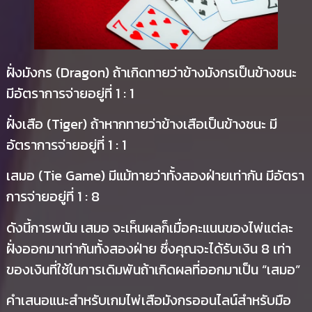
ฝั่งมังกร (Dragon) ถ้าเกิดทายว่าข้างมังกรเป็นข้างชนะ
มีอัตราการจ่ายอยู่ที่ 1 : 1
ฝั่งเสือ (Tiger) ถ้าหากทายว่าข้างเสือเป็นข้างชนะ มี
อัตราการจ่ายอยู่ที่ 1 : 1
เสมอ (Tie Game) มีแม้ทายว่าทั้งสองฝ่ายเท่ากัน มีอัตรา
การจ่ายอยู่ที่ 1 : 8
ดังนี้การพนัน เสมอ จะเห็นผลก็เมื่อคะแนนของไพ่แต่ละ
ฝั่งออกมาเท่ากันทั้งสองฝ่าย ซึ่งคุณจะได้รับเงิน 8 เท่า
ของเงินที่ใช้ในการเดิมพันถ้าเกิดผลที่ออกมาเป็น “เสมอ”
คำเสนอแนะสำหรับเกมไพ่เสือมังกรออนไลน์สำหรับมือ