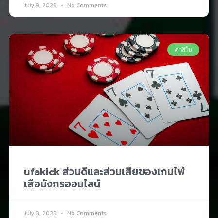
July 9, 2026
No Comments
คาสิโน
ufakick ส่วนดีและส่วนเสียของเกมไพ่
เสือมังกรออนไลน์
July 8, 2026
No Comments