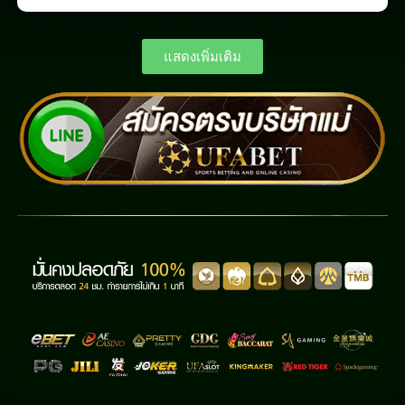
แสดงเพิ่มเติม