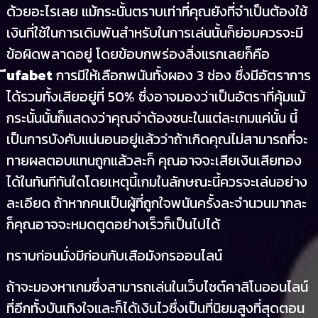
ด้วยอะไรเลย แม้กระนั้นตราบเท่าที่คุณยังที่จำเป็นต้องใช้
เงินที่ใช้ในการเดิมพันสำหรับในการเล่นนั้นก็ย่อมควรจะมี
ข้อผิดพลาดอยู่ โดยข้อบกพร่องสิ่งแรกเลยก็คือ
ีufabet
การมีให้เลือกพนันทั้งผอง 3 ช่อง ซึ่งมีอัตราการ
ได้รวมทั้งเสียอยู่ที่ 50% ซึ่งอาจมองว่าเป็นอัตราที่คุ้มแม้
กระนั้นนั้นก็แสดงว่าคุณจำต้องชนะในแต่ละเกมแค่นั้น นี้
เป็นการบังคับแน่นอนอยู่แล้วว่าถ้าเกิดคุณไม่สามารถที่จะ
ทายผลตอบแทนถูกแล้วละก็ คุณอาจจะเสียเงินเสียทอง
ได้ในทันทีทันใดโดยเหตุนี้เกมในลักษณะนี้ควรจะเล่นอย่าง
ละเอียด ถ้าหากคนเป็นผู้ที่ถูกใจพนันครั้งละจำนวนมากละ
ก็คุณอาจจะหมดตูดอย่างเร็วก็เป็นไปได้
ทราบก่อนมั่งมีก่อนกับเสือมังกรออนไลน์
ถ้าจะมองหาเกมซึ่งสามารถเล่นในเว็บไซต์คาสิโนออนไลน์
ที่อีกทั้งบันเทิงใจและก็ได้เงินไวซึ่งเป็นที่นิยมสูงที่สุดตอน