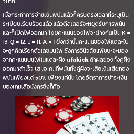
วินาที
เมื่อกระทำการจ่ายเงินพนันแล้วก็ครบตรงเวลาที่ระบุเป็น
ระเบียบเรียบร้อยแล้ว แล้วดีลเลอร์จะหยุดรับการพนัน
และก็เปิดไพ่ออกมา โดยคะแนนของไพ่จะต่างกันเป็น K =
13, Q = 12, J = 11, A = 1 ยิ่งกว่านั้นคะแนนของไพ่แต่ละใบ
จะถูกคิดเรียกตัวเลขบนไพ่ ซึ่งการวินิจฉัยแพ้ชนะจะมอง
จากคะแนนบนไพ่ในแต่ละฝั่ง
ufakick
ถ้าผลของทั้งคู่ฝั่ง
ออกมาสำเร็จ เสมอ คนที่พนันทั้งคู่ฝั่งจะเสียเงินเสียทอง
พนันเพียงแต่ 50% เพียงแค่นั้น โดยอัตราการชำระเงิน
ของเกมเสือมังกรซึ่งก็คือ