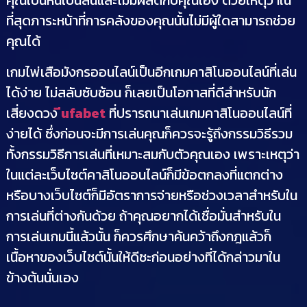
คุณเป็นหนี้เป็นสินและไม่มีผลดีกับคุณเอง ด้วยเหตุว่าใน
ที่สุดภาระหน้าที่การคลังของคุณนั้นไม่มีผู้ใดสามารถช่วย
คุณได้
เกมไพ่เสือมังกรออนไลน์เป็นอีกเกมคาสิโนออนไลน์ที่เล่น
ได้ง่าย ไม่สลับซับซ้อน ก็เลยเป็นโอกาสที่ดีสำหรับนัก
เสี่ยงดวง
ีufabet
ที่ปรารถนาเล่นเกมคาสิโนออนไลน์ที่
ง่ายได้ ซึ่งก่อนจะมีการเล่นคุณก็ควรจะรู้ถึงกรรมวิธีรวม
ทั้งกรรมวิธีการเล่นที่เหมาะสมกับตัวคุณเอง เพราะเหตุว่า
ในแต่ละเว็บไซต์คาสิโนออนไลน์ก็มีข้อตกลงที่แตกต่าง
หรือบางเว็บไซต์ก็มีอัตราการจ่ายหรือช่วงเวลาสำหรับใน
การเล่นที่ต่างกันด้วย ถ้าคุณอยากได้เชื่อมั่นสำหรับใน
การเล่นเกมนี้แล้วนั้น ก็ควรศึกษาค้นคว้าถึงกฎแล้วก็
เนื้อหาของเว็บไซต์นั้นให้ดีซะก่อนอย่างที่ได้กล่าวมาใน
ข้างต้นนั่นเอง