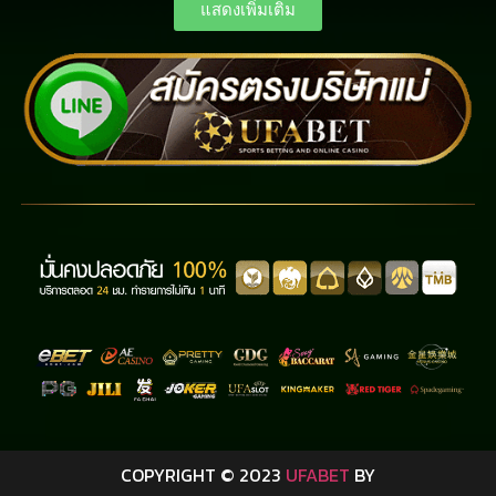
แสดงเพิ่มเติม
COPYRIGHT © 2023
UFABET
BY