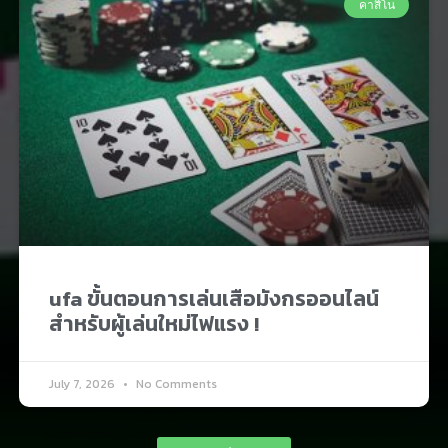
คาสิโน
ufa ขั้นตอนการเล่นเสือมังกรออนไลน์
สำหรับผู้เล่นใหม่ไฟแรง !
July 7, 2026
No Comments