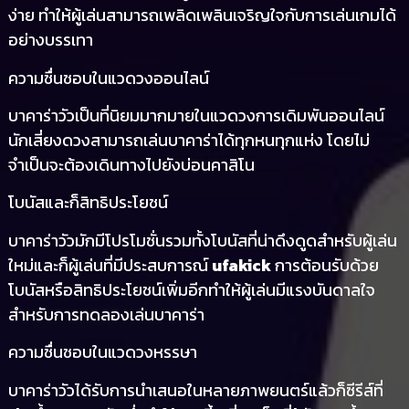
ง่าย ทำให้ผู้เล่นสามารถเพลิดเพลินเจริญใจกับการเล่นเกมได้
อย่างบรรเทา
ความชื่นชอบในแวดวงออนไลน์
บาคาร่าวัวเป็นที่นิยมมากมายในแวดวงการเดิมพันออนไลน์
นักเสี่ยงดวงสามารถเล่นบาคาร่าได้ทุกหนทุกแห่ง โดยไม่
จำเป็นจะต้องเดินทางไปยังบ่อนคาสิโน
โบนัสและก็สิทธิประโยชน์
บาคาร่าวัวมักมีโปรโมชั่นรวมทั้งโบนัสที่น่าดึงดูดสำหรับผู้เล่น
ใหม่และก็ผู้เล่นที่มีประสบการณ์
ufakick
การต้อนรับด้วย
โบนัสหรือสิทธิประโยชน์เพิ่มอีกทำให้ผู้เล่นมีแรงบันดาลใจ
สำหรับการทดลองเล่นบาคาร่า
ความชื่นชอบในแวดวงหรรษา
บาคาร่าวัวได้รับการนำเสนอในหลายภาพยนตร์แล้วก็ซีรีส์ที่