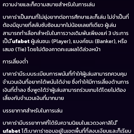
ความง่ายและก็ความสบายสำหรับในการเล่น
บาคาร่าเป็นเกมที่ไม่ยุ่งยากต่อการศึกษาและก็เล่น ไม่จำเป็นที่
ต้องมีอุบายที่สลับซับซ้อนมากไม่น้อยเลยทีเดียว ผู้เล่น
สามารถทำเลือกสำหรับในการวางเดิมพันเพียงแค่ 3 ประการ
เป็น
ีufabet
ผู้เล่นชนะ (Player), แบงค์ชนะ (Banker), หรือ
เสมอ (Tie) โดยไม่ต้องคาดคะเนผลได้ล่วงหน้า
การเสี่ยงต่ำ
บาคาร่ามีระบบระเบียบการพนันที่ทำให้ผู้เล่นสามารถควบคุม
จำนวนเงินที่อยากได้พนันได้ง่าย ซึ่งทำให้มีการเสี่ยงด้านการ
เงินที่ต่ำลง ซึ่งพูดได้ว่าผู้เล่นสามารถร่วมเกมได้โดยไม่ต้อง
เสี่ยงกับจำนวนเงินที่มากมาย
บรรยากาศสำหรับในการเล่น
บาคาร่ามีบรรยากาศที่ได้รับความนิยมในแวดวงคาสิโน
ufabet
โต๊ะบาคาร่าชอบอยู่ในเขตพื้นที่ที่สงบเงียบและก็เรียบ