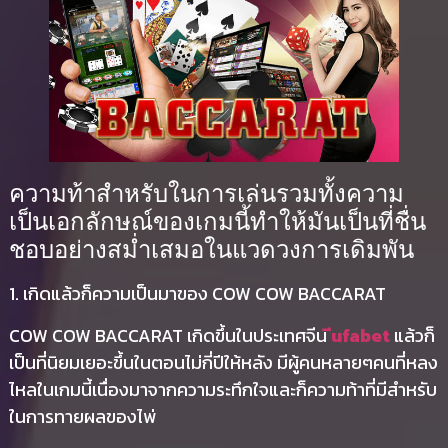
ความท้าสำหรับในการเล่นรวมทั้งความ
เป็นเอกลักษณ์ของเกมนี้ทำให้มันเป็นที่ชื่น
ชอบอย่างสม่ำเสมอในแวดวงการเดิมพัน
1. เกิดแล้วก็ความเป็นมาของ COW COW BACCARAT
COW COW BACCARAT เกิดขึ้นในประเทศจีน
ีufabet
แล้วก็
เป็นที่นิยมเยอะขึ้นในตอนไม่กี่ปีให้หลัง มีผู้คนหลายๆคนที่หลง
ไหลในเกมนี้เนื่องมาจากความระทึกใจและก็ความท้าที่มีสำหรับ
ในการทายผลของไพ่