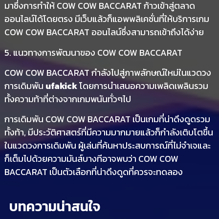
มาซึ่งการทำให้ COW COW BACCARAT ก้าวเข้าสู่ตลาด
ออนไลน์ได้โดยตรง มีเว็บแล้วก็แอพพลิเคชั่นที่ให้บริการเกม
COW COW BACCARAT ออนไลน์ซึ่งสามารถเข้าถึงได้ง่าย
5. แนวทางการพัฒนาของ COW COW BACCARAT
COW COW BACCARAT กำลังไปสู่ภาพลักษณ์ใหม่ในแวดวง
การเดิมพัน
ufakick
โดยการนำเสนอความเพลิดเพลินรวม
ทั้งความท้าที่ต่างจากเกมพนันทั่วๆไป
การเดิมพัน COW COW BACCARAT เป็นเกมที่น่าดึงดูดรวม
ทั้งท้า, มีประวัติศาสตร์ที่มีความมากมายแล้วก็กำลังเติบโตขึ้น
ในแวดวงการเดิมพัน ผู้เล่นที่ค้นหาประสบการณ์ที่ไม่จำเจและ
ก็เต็มไปด้วยความมันส์บางทีอาจพบว่า COW COW
BACCARAT เป็นตัวเลือกที่น่าดึงดูดที่ควรจะทดลอง
บทความน่าสนใจ