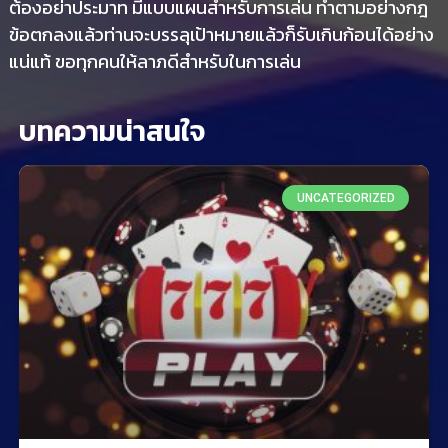
ต้องอย่าประมาท มีแบบแผนสำหรับการเล่น ทำตามอย่างกฎ
ข้อตกลงแล้วท่านจะบรรลุเป้าหมายแล้วก็รับเกินก้อนได้อย่าง
แน่แท้ ขอทุกคนให้ลาภดีสำหรับในการเล่น
บทความน่าสนใจ
UNCATEGORIZED