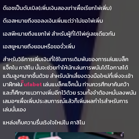
ดีเอชเป็นดับเบิล(เพิ่มเงินสองเท่าเพื่อเรียกไพ่เพิ่ม)
ดีเอสหมายถึงขอลงเงินเพิ่มแต่ว่าไม่ขอไพ่เพิ่ม
เอสพีหมายถึงแยกไพ่ สำหรับผู้ที่ได้ไพ่คู่เลขเดียวกัน
เอสยูหมายถึงยอมหรือขอจั่วเพิ่ม
สำหรับวิธีการเพิ่มเงินที่ใช้ในการเดิมพันของการเล่นแบล็ค
แจ็คใน คาสิโน นั้นจะช่วยทำให้นักเล่นการพนันได้โอกาสได้
แต้มสูงๆมากขึ้นด้วย สำหรับนักเสี่ยงดวงมือใหม่ที่เพิ่งจะเข้า
มาฝึกฝน
ีีufabet
เล่นแบล็คแจ็คนั้น ท่านควรศึกษาค้นคว้า
และก็ศึกษาแนวทางเพิ่มอีกไว้ด้วย รวมทั้งจำต้องหมั่นลงพนัน
เสมอๆเพื่อเพิ่มประสบการณ์แล้วก็เพิ่มผลกำไรสำหรับการ
เล่นนั่นเอง
แหล่งเก็บความรื่นเริงใจใหม่ใน คาสิโน