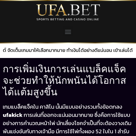
กมมาให้เลือกมากมาย ทำเงินได้อย่างดีแน่นอน เข้าเล่นได้เลยตอนนี้
การเพิ่มเงินการเล่นแบล็คแจ็ค
จะช่วยทำให้นักพนันได้โอกาส
ได้แต้มสูงขึ้น
เกมแบล็คแจ็คใน คาสิโน นั้นมีแบบอย่างรวมทั้งข้อตกลง
ufakick
การเล่นที่ออกจะแน่นอนมากมาย ซึ่งคือการใช้แบบ
อย่างการคำนวณหน้าไพ่ นักเสี่ยงโชคจำเป็นที่จะต้องวางเดิม
พันแข่งขันกับทางเจ้ามือ มีการใช้ไพ่ทั้งผอง 52 ใบใน 1 สำรับ