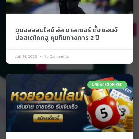
ดูบอลออนไลน์ อัล นาสเซอร์ ตั้ง แอนจ์
ปอสเตโคกลู คุมทีมทางการ 2 ปี
July 14, 2026
No Comments
UNCATEGORIZED