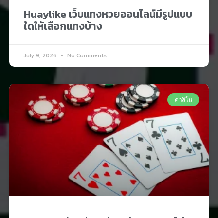
Huaylike เว็บแทงหวยออนไลน์มีรูปแบบ
ใดให้เลือกแทงบ้าง
July 9, 2026
No Comments
คาสิโน