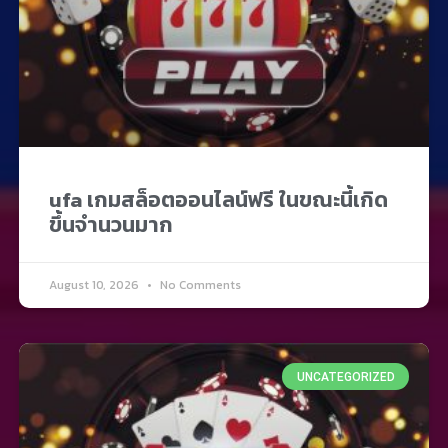
ufa เกมสล็อตออนไลน์ฟรี ในขณะนี้เกิด
ขึ้นจำนวนมาก
August 10, 2026
No Comments
UNCATEGORIZED