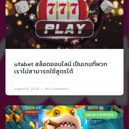
ufabet สล็อตออนไลน์ เป็นเกมที่พวก
เราไม่สามารถใช้สูตรได้
August 6, 2026
No Comments
UNCATEGORIZED