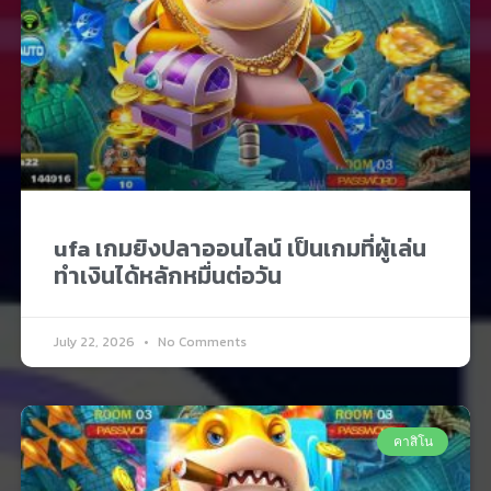
ufa เกมยิงปลาออนไลน์ เป็นเกมที่ผู้เล่น
ทำเงินได้หลักหมื่นต่อวัน
July 22, 2026
No Comments
คาสิโน