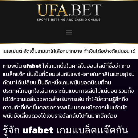
เต็มเกมมาให้เลือกมากมาย ทำเงินได้อย่างดีแน่นอน เข้าเล่นได้เลยตอ
เกมพนัน
ufabet
ไพ่เกมหนึ่งในคาสิโนออนไลน์ที่ชื่อว่า เกม
แบล็คแจ๊ค นั้นเป็นที่นิยมเล่นกันแพร่หลายในคาสิโนแถบยุโรป
ถัดมาได้เปลี่ยนเป็นอีกหนึ่งเกมพนันยอดนิยมที่คน
ประเทศไทยถูกใจเล่น เพราะต้นแบบการเล่นไม่แน่นอน รวมทั้ง
ได้ใช้ความเฉลียวฉลาดสำหรับการเล่น ทำให้มีความรู้สึกถึง
ความท้าที่เกิดขึ้นตลอดการพนัน นอกเหนือจากนั้นแล้วนัก
พนันยังเสี่ยงดวงได้เงินรางวัลกลับไปกันมากอีกด้วย
ufabet
รู้จัก
เกมแบล็คแจ๊คกัน