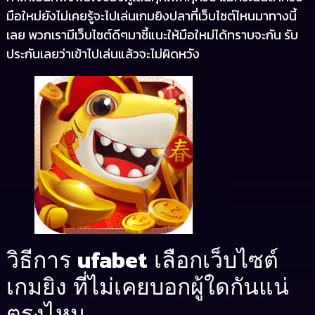
มือใหม่ยังไม่เคยรู้จะไปเล่นเกมยิงปลาที่เว็บไซต์ไหนมาทางนี้
เลย พวกเรามีเว็บไซต์ดีๆมาชี้แนะให้มือใหม่ได้ทราบจะกัน รับ
ประกันเลยว่าเข้าไปเล่นแล้วจะไม่ผิดหวัง
ufabet
วิธีการ
เลือกเว็บไซต์
เกมยิง ที่ไม่เคยบอกผู้ใดกันแน่
ตรงไหน