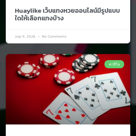
Huaylike เว็บแทงหวยออนไลน์มีรูปแบบ
ใดให้เลือกแทงบ้าง
July 9, 2026
No Comments
คาสิโน