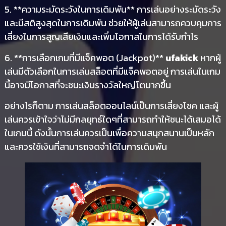
5. **ความระมัดระวังในการเดิมพัน** การเล่นอย่างระมัดระวัง
และมีสติสูงสุดในการเดิมพัน ช่วยให้ผู้เล่นสามารถควบคุมการ
เสี่ยงในการสูญเสียเงินและเพิ่มโอกาสในการได้รับกำไร
6. **การเลือกเกมที่มีแจ็คพอต (Jackpot)**
ufakick
หากผู้
เล่นมีตัวเลือกในการเล่นสล็อตที่มีแจ็คพอตอยู่ การเล่นในเกม
นี้อาจมีโอกาสที่จะชนะเงินรางวัลใหญ่โตมากขึ้น
อย่างไรก็ตาม การเล่นสล็อตออนไลน์เป็นการเสี่ยงโชค และผู้
เล่นควรเข้าใจว่าไม่มีกลยุทธ์ใดๆที่สามารถทำให้ชนะได้เสมอได้
ในเกมนี้ ดังนั้นการเล่นควรเป็นเพื่อความสนุกสนานเป็นหลัก
และควรใช้เงินที่สามารถจดจำได้ในการเดิมพัน