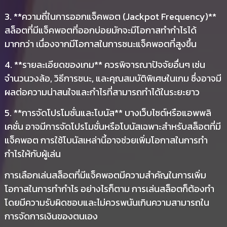
3. **ความถี่ในการออกแจ็คพอต (Jackpot Frequency)**
สล็อตที่มีแจ็คพอตที่ออกบ่อยมักจะมีโอกาสทำกำไรได้
มากกว่า เนื่องจากมีโอกาสในการชนะแจ็คพอตที่สูงขึ้น
4. **รายละเอียดของเกม** ควรพิจารณาปัจจัยอื่นๆ เช่น
จำนวนวงล้อ, วิธีการชนะ, และคุณสมบัติพิเศษในเกม ซึ่งอาจมี
ผลต่อความน่าสนใจและกำไรที่สามารถทำได้ในระยะยาว
5. **การจัดโปรโมชั่นและโบนัส** บางเว็บไซต์หรือแอพพลิ
เคชั่น อาจมีการจัดโปรโมชั่นหรือโบนัสเฉพาะสำหรับสล็อตที่มี
แจ็คพอต การใช้โบนัสเหล่านี้อาจช่วยเพิ่มโอกาสในการทำ
กำไรให้กับผู้เล่น
การเลือกเล่นสล็อตที่มีแจ็คพอตมีความสำคัญในการเพิ่ม
โอกาสในการทำกำไร อย่างไรก็ตาม การเล่นสล็อตก็ต้องทำ
โดยมีความรับผิดชอบและไม่ควรพนันเกินความสามารถใน
การจัดการเงินของตนเอง