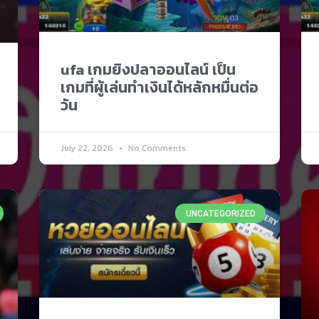
ufa เกมยิงปลาออนไลน์ เป็น
เกมที่ผู้เล่นทำเงินได้หลักหมื่นต่อ
วัน
July 22, 2026
No Comments
UNCATEGORIZED