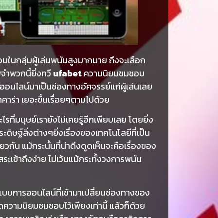
บในกลุ่มผู้เล่นพนันสูงมากมาย ถึงจะเลือก
จำพวกนี้ยิ่งทวี
ufabet
ความนิยมชมชอบ
บออนไลน์มาเป็นช่องทางอัศจรรย์แก่ผู้เล่นเลย
าคาร่า เยอะขึ้นเรื่อยๆตามไปด้วย
ที่มนุษย์เรายังไม่เคยรู้อีกเพียบเลย โดยยิ่ง
ิษฐ์สิ่งต่างๆยิ่งเรื่องของเทคโนโลยีที่เป็น
วกัน แม้กระนั้นที่น่าดึงดูดเห็นจะคือเรื่องของ
ะเข้าถึงง่าย ไม่เว้นแม้กระทั้งวงการพนัน
นแบบการออนไลน์ที่เข้ามาเปลี่ยนช่องทางของ
ดความนิยมชมชอบไว้เพียงเท่านี้ แล้วก็ด้วย