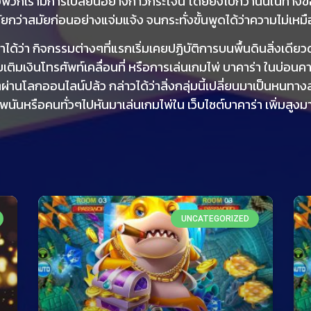
องพวกเรามีการเปลี่ยนอย่างก้าวกระโจน โดยยิ่งไปกว่านั้นในทางข
ว่าสมัยก่อนอย่างแจ่มแจ้ง จนกระทั่งขั้นพูดได้ว่าความไม่เหมือ
ได้ว่า กิจกรรมต่างๆที่แรกเริ่มเคยปฏิบัติการบนพื้นดินสิ่งเดีย
บเติมเงินโทรศัพท์เคลื่อนที่ หรือการเล่นเกมไพ่ บาคาร่า ในบ่อ
ผ่านโลกออนไลน์ปล้ว กล่าวได้ว่าสิ่งกลุ่มนี้เปลี่ยนมาเป็นหนทางล
กพนันหรือคนทั่วๆไปหันมาเล่นเกมไพ่ใน เว็บไซต์บาคาร่า เพิ่มสูงม
UNCATEGORIZED