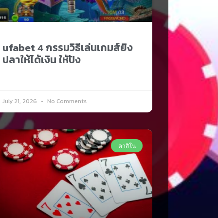
ufabet 4 กรรมวิธีเล่นเกมส์ยิง
ปลาให้ได้เงิน ให้ปัง
July 21, 2026
No Comments
คาสิโน