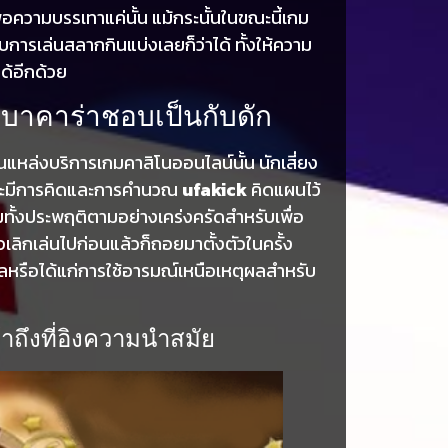
่อความบรรเทาแค่นั้น แม้กระนั้นในขณะนี้เกม
การเล่นสลากกินแบ่งเลยก็ว่าได้ ทั้งให้ความ
ด้อีกด้วย
์บาคาร่าชอบเป็นกับดัก
ในแหล่งบริการเกมคาสิโนออนไลน์นั้น นักเสี่ยง
ควรจะมีการคิดและการคำนวณ
ufakick
คิดแผนไว้
รวมทั้งประพฤติตามอย่างเคร่งครัดสำหรับเพื่อ
ใจเลิกเล่นไปก่อนแล้วก็ถอยมาตั้งตัวในครั้ง
ุผลหรือได้แก่การใช้อารมณ์เหนือเหตุผลสำหรับ
าถึงที่อิงความนำสมัย