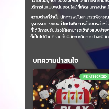
ความไม่อยู่กับที่ของสิ่งใหม่ก็เลยทำให้โลกข
บริการในแบบพนันออนไลน์ที่เกิดหนทางนำสมัยก
ความต่างที่ว่านั้น นักการพนันสามารถพิจารณา
ธุรกรรมทางแบงค์
betufa
การซื้อบัตรสำหรั
ที่ได้มีการปรับปรุงให้เสามารถเข้าถึงแบบง่ายๆ
ก็เป็นไปด้วยดีรวมทั้งมีลัษณะทิศทางว่าจะมีนั
บทความน่าสนใจ
UNCATEGORIZED