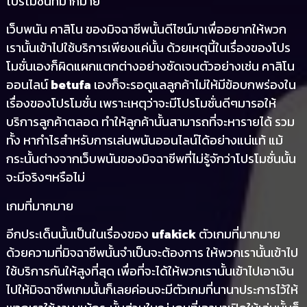
โปรโมชั่นที่มากมาย
เว็บพนัน คาสิโน ของมิจฉาชีพนั้นดีไซน์มาเพื่ออยากให้พวก
เรานั้นเข้าไปใช้บริการเพียงแค่นั้น ด้วยเหตุนี้ในเรื่องของโปร
โมชั่นเองก็ผิดแผกแตกต่างอย่างชัดเจนตัวอย่างเช่น คาสิโน
ออนไลน์
betufa
เองก็จะรอดูแลลูกค้าไม่ให้มีข้อบกพร่องใน
เรื่องของโปรโมชั่น เพราะเหตุว่าจะมีโปรโมชั่นดีๆมารอให้
บริการลูกค้าตลอด ทำให้ลูกค้านั้นสามารถที่จะหารายได้ รวม
ทั้ง หากำไรสำหรับการเล่นพนันออนไลน์ได้อย่างแน่แท้ แม้
กระนั้นต่างจากเว็บพนันของมิจฉาชีพที่ไม่รู้จักว่าโปรโมชั่นนั้น
จะมีจริงๆหรือไม่
เกมที่มากมาย
อีกประเด็นนั้นเป็นในเรื่องของ
ufakick
ตัวเกมที่มากมาย
ด้วยความที่มิจฉาชีพนั้นจำเป็นจะต้องการ ให้พวกเรานั้นเข้าไป
ใช้บริการกันให้สูงที่สุด เพื่อที่จะได้ให้พวกเรานั้นเข้าไปเอาเงิน
ไปให้มิจฉาชีพเกมนั้นก็เลยค่อนจะมีตัวเกมที่นานาประการไว้ให้