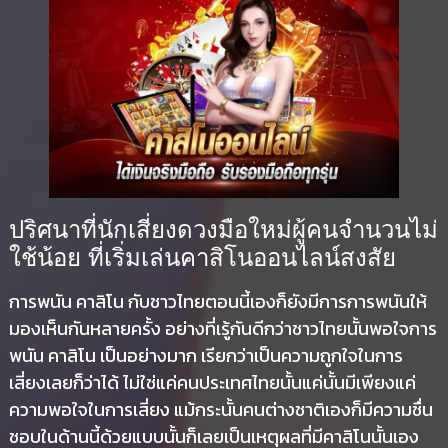
ปริศนาที่นักเสี่ยงดวงมือใหม่ผู้คนจำนวนไม่
ใช้น้อย ที่เริ่มเล่นคาสิโนออนไลน์สงสัย
การพนัน คาสิโน กับชาวไทยตอนนี้เองก็ยังมีการการพนันให้
มองเห็นกันหลายครั้ง อย่างที่เรู้กันดีกว่าชาวไทยนั้นพอใจการ
พนัน คาสิโน เป็นอย่างมาก เรียกว่าเป็นความถูกใจในการ
เสี่ยงเลยก็ว่าได้ ไม่ใช่แค่คนประเทศไทยนั้นแค่นั้นมีเพียงแค่
ความพอใจในการเสี่ยง แม้กระนั้นคนต่างชาติเองก็มีความชื่น
ชอบในด้านนี้ด้วยแบบนั้นก็เลยเป็นเหตุผลที่มีคาสิโนนั้นเอง