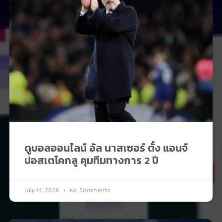
ดูบอลออนไลน์ อัล นาสเซอร์ ตั้ง แอนจ์
ปอสเตโคกลู คุมทีมทางการ 2 ปี
July 14, 2026
No Comments