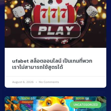
ufabet สล็อตออนไลน์ เป็นเกมที่พวก
เราไม่สามารถใช้สูตรได้
August 6, 2026
No Comments
UNCATEGORIZED