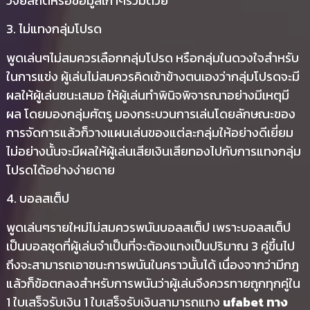
วิจัยสถิติหรือข้อมูลเก่าๆร่วมด้วย
3. ไม่แทงกลุ่มโปรด
พูดเล่นๆไม่สมควรเลือกกลุ่มโปรด หรือกลุ่มในดวงใจสำหรับ
ในการแข่ง ผู้เล่นไม่สมควรคิดเข้าข้างตนเองว่ากลุ่มโปรดจะมี
ผลให้ผู้เล่นชนะเสมอ ให้ผู้เล่นทำพินิจพิจารณาอย่างมีเหตุมี
ผล โดยมองกลุ่มศัตรู มองกระบวนการเล่นโดยลักษณะของ
การจัดการแล้วก็วางแผนเล่นของแต่ละกลุ่มให้อย่างดีเยี่ยม
ไม่อย่างนั้นจะมีผลให้ผู้เล่นเสียเงินเสียทองไปกับการแทงกลุ่ม
โปรดได้อย่างง่ายดาย
4. บอลสเต็ป
พูดเล่นๆรายใหม่ไม่สมควรพนันบอลสเต็ป เพราะบอลสเต็ป
เป็นบอลชุดที่ผู้เล่นจำเป็นที่จะต้องแทงเป็นปริมาณ 3 คู่ขึ้นไป
ถึงจะสามารถเอาชนะการพนันในคราวนั้นได้ เนื่องจากว่ามีกฎ
แล้วก็ข้อตกลงสำหรับการพนันว่าผู้เล่นจึงควรทายถูกทุกคู่ใน
1 ใบเสร็จรับเงิน 1 ใบเสร็จรับเงินสามารถแทง
ufabet ทาง