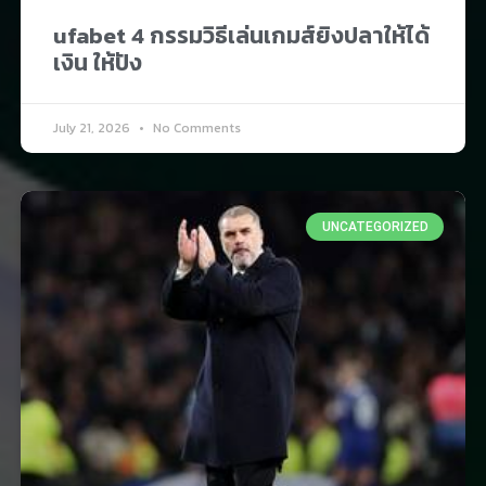
ufabet 4 กรรมวิธีเล่นเกมส์ยิงปลาให้ได้
เงิน ให้ปัง
July 21, 2026
No Comments
UNCATEGORIZED