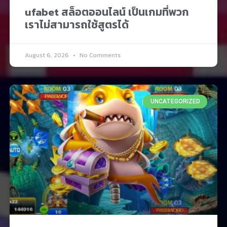
ufabet สล็อตออนไลน์ เป็นเกมที่พวก
เราไม่สามารถใช้สูตรได้
August 6, 2026
No Comments
UNCATEGORIZED