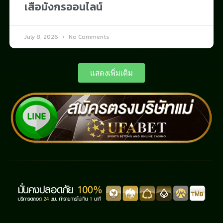
เสือมังกรออนไลน์
July 8, 2026
No Comments
แสดงเพิ่มเติม