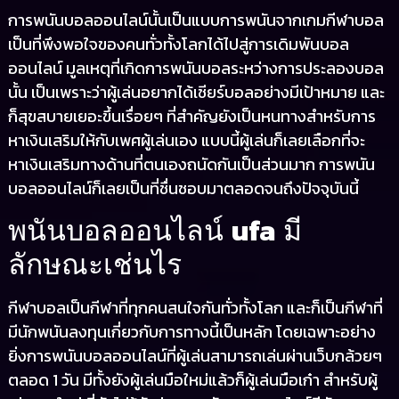
การพนันบอลออนไลน์นั้นเป็นแบบการพนันจากเกมกีฬาบอล
เป็นที่พึงพอใจของคนทั่วทั้งโลกได้ไปสู่การเดิมพันบอล
ออนไลน์ มูลเหตุที่เกิดการพนันบอลระหว่างการประลองบอล
นั้น เป็นเพราะว่าผู้เล่นอยากได้เชียร์บอลอย่างมีเป้าหมาย และ
ก็สุขสบายเยอะขึ้นเรื่อยๆ ที่สำคัญยังเป็นหนทางสำหรับการ
หาเงินเสริมให้กับเพศผู้เล่นเอง แบบนี้ผู้เล่นก็เลยเลือกที่จะ
หาเงินเสริมทางด้านที่ตนเองถนัดกันเป็นส่วนมาก การพนัน
บอลออนไลน์ก็เลยเป็นที่ชื่นชอบมาตลอดจนถึงปัจจุบันนี้
ufa
พนันบอลออนไลน์
มี
ลักษณะเช่นไร
กีฬาบอลเป็นกีฬาที่ทุกคนสนใจกันทั่วทั้งโลก และก็เป็นกีฬาที่
มีนักพนันลงทุนเกี่ยวกับการทางนี้เป็นหลัก โดยเฉพาะอย่าง
ยิ่งการพนันบอลออนไลน์ที่ผู้เล่นสามารถเล่นผ่านเว็บกล้วยๆ
ตลอด 1 วัน มีทั้งยังผู้เล่นมือใหม่แล้วก็ผู้เล่นมือเก๋า สำหรับผู้