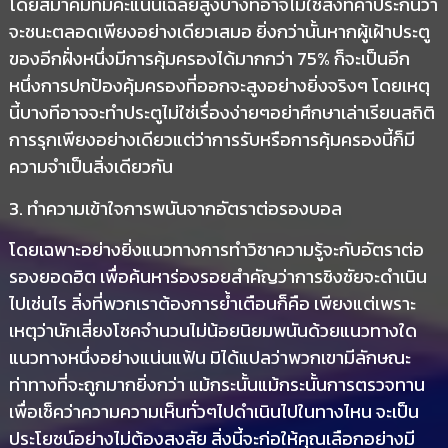
โดยสมาคมที่มีคะแนนเฉลี่ยสูงบางทีอาจไม่ใช่สิ่งที่ค้ำประกันว่า
จะชนะตลอดเพียงอย่างเดียวเสมอ ยิ่งกว่านั้นหากผู้เฝ้าประตู
ของอีกฝั่งหนึ่งมีการคุ้มครองได้มากกว่า 75% ก็จะเป็นอีก
หนึ่งการปกป้องคุ้มครองที่ออกจะสูงอย่างยิ่งจริงๆ โดยเหตุ
นี้บางทีอาจจะทำประตูไม่ใช่เรื่องง่ายๆอย่าศึกษาเล่าเรียนสถิติ
การรุกเพียงอย่างเดียวแต่ว่าการรับหรือการคุ้มครองนี้ก็มี
ความจำเป็นสิ่งเดียวกัน
3. ทำความเข้าใจการพนันจากอัตราต่อรองบอล
โดยเฉพาะอย่างยิ่งแนวทางการทำวิชาความรู้จะกับอัตราต่อ
รองยอดฮิต เพื่อค้นหาร่องรอยสำคัญว่าการชิงชัยจะดำเนิน
ไปเช่นไร สิ่งที่พวกเราต้องการย้ำเตือนก็คือ เพียงแต่เพราะ
เหตุว่านักเสี่ยงโชคจำนวนไม่น้อยนิยมพนันด้วยแนวทางใด
แนวทางหนึ่งอย่างแน่นแฟ้น มิได้แปลว่าพวกเขามีลักษณะ
ท่าทางที่จะถูกมากยิ่งกว่า แม้กระนั้นแม้กระนั้นการตรวจทาน
เพื่อเช็คว่าความความเห็นทั่วๆไปดำเนินไปในทางไหน จะเป็น
ประโยชน์อย่างไม่ต้องสงสัย สิ่งนี้จะก่อให้คุณเลือกอย่างมี