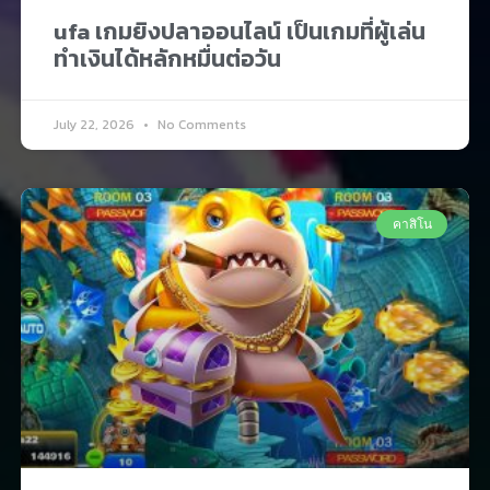
ufa เกมยิงปลาออนไลน์ เป็นเกมที่ผู้เล่น
ทำเงินได้หลักหมื่นต่อวัน
July 22, 2026
No Comments
คาสิโน