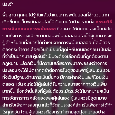
ประจำ
พื้นฐาน ทุกคนได้รู้กันแล้วว่าแบบการพนันบอลที่จำนวนมาก
เกิดขึ้นบนเว็บพนันออนไลน์มีต้นแบบใดบ้าง รวมทั้ง
กรรมวิธี
การเลือกแบบการพนันบอล
ที่สมควรให้กับตนเองเป็นยังไง
รวมถึงการวางเป้าหมายก่อนพนันบอลออนไลน์ที่ผู้เล่นควรจะ
รู้ สำหรับคนที่อยากได้ทำเงินจากการพนันบอลออนไลน์ ควร
ต้องกระทำการเลือกเว็บที่เยี่ยมที่สุดให้กับตนเองก่อน เป็นสิ่ง
ที่จำเป็นมากมาย ผู้เล่นจำเป็นจะต้องเลือกเว็บที่ถูกต้องตาม
กฎหมาย แล้วก็เว็บที่มีความเสถียรภาพมากพอระหว่างการ
ประลอง จะได้ไม่ตรากตรำต่อการรับดูของเพศผู้เล่นเอง รวม
ทั้งเว็บมีฐานะด้านการเงินมั่นคง มีการฝากเงินและก็โอนเงิน
ตลอด 1 วัน จะก่อให้ผู้เล่นได้รับความสบายจากทางเว็บเพิ่ม
มากขึ้น ยิ่งกว่านั้นสิ่งที่ผู้เล่นต้องระมัดระวังให้มากมายๆเป็น
การจัดการการคลังของเพศผู้เล่นเอง ผู้เล่นควรมีจุดหมาย
สำหรับเพื่อการลงทุน แล้วก็วัตถุประสงค์สำหรับเพื่อการได้กำ
ไรทุกๆวัน โดยผู้เล่นควรต้องกระทำตามจุดมุ่งหมายอย่าง