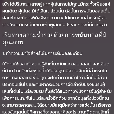
เข้า
ได้ปริมาณหลายคู่ หากผู้เล่นทายไม่ถูกแม้กระทั้งเพียงแค่
คนเดียว ผู้เล่นจะมิได้เงินในส่วนนั้น ดังนั้นการพนันบอลสเต็ป
ค่อนข้างจะมีการพินิจพิจารณายากไม่เหมาะสมสำหรับผู้เล่น
รายใหม่แม้กระนั้นเหมาะกับผู้เล่นที่มีประสบการณ์ที่มากแล้ว
เริ่มทางความร่ำรวยด้วยการพนันบอลที่มี
คุณภาพ
1. ทำความเข้าใจสำหรับในการเล่นบอลซะก่อน
ให้ท่านใช้เวลาทำความรู้จักเกี่ยวกับแวดวงบอลอย่างละเอียด
ถี่ถ้วน โดยสิ่งนี้จะช่วยทำให้ปรับคุณมีความคิดที่ดีสำหรับใน
การแทงบอลเยอะขึ้น คุณจะได้ทำความเข้าใจว่าลีกนั้นมีส่วน
ประกอบเช่นไร และค้นหากระบวนการจัดลำดับของชมรมผู้
เล่นที่เด่นในแต่ละชมรม ทั้งยังได้แนวทางพินิจการจับคู่สำหรับ
เพื่อการปะทะกันในแต่ละครั้งอีกด้วย จากข้อมูลทั้งปวงนี้คุณ
จะสามารถคาดคะเนได้อย่างมีเหตุมีผลว่าการแข่งนั้น หรือการ
แข่งขันฤดูนั้นมีทิศทางที่จะออกมาคืออะไร มานะติดตามลีกที่