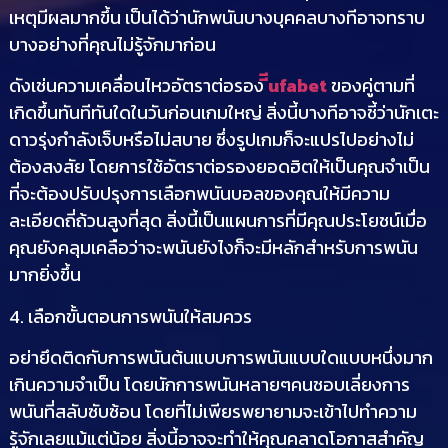
เหตุมีผลมากขึ้น เป็นได้ว่านักพนันบางบุคคลบางทีอาจทราบ
บางอย่างที่คุณไม่รู้จักมาก่อน
ดังเช่นความเคลื่อนไหวอัตราต่อรอง
ีีufabet
ของคู่ตามที่
เกิดขึ้นทันทีทันใดในวันก่อนเกมใหญ่ สิ่งนี้บางทีอาจชี้ว่านักเตะ
ดาวรุ่งกำลังเจ็บหรือไม่สบาย ซึ่งรูปเกมก็จะแปรไปอย่างไม่
ต้องสงสัย โดยการใช้อัตราต่อรองยอดฮิตให้เป็นคุณจำเป็น
ที่จะต้องปรับปรุงการเลือกพนันบอลของคุณให้มีความ
ละเอียดถี่ถ้วนสูงที่สุด สิ่งนี้เป็นแผนการที่มีคุณประโยชน์เมื่อ
คุณยังคลุมเคลือว่าจะพนันยังไงก็จะมีหลักสำหรับการพนัน
มากยิ่งขึ้น
4. เลือกขั้นตอนการพนันให้สมควร
อย่ายึดติดกับการพนันต้นแบบการพนันแบบใดแบบหนึ่งมาก
เกินความจำเป็น โดยนักการพนันหลายๆคนชอบเลี่ยงการ
พนันที่สลับซับซ้อน โดยที่ไม่เพียรพยายามจะเข้าไปทำความ
รู้จักเลยแม้แต่น้อย สิ่งนี้อาจจะทำให้คุณคลาดโอกาสสำคัญ