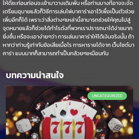
ให้ดีซะก่อนก่อนจะเข้ามาวางเดิมพัน หรือท่านบางทีอาจจะจัด
เตรียมอุบายแล้วก็วิธีการเล่นไพ่บาคาร่าเอาไว้เพื่อเป็นตัวช่วย
เพิ่มอีกก็ได้ เพราะว่าสิ่งต่างๆเหล่านี้สามารถช่วยให้คุณไปสู่
จุดหมายแล้วก็ช่วยได้กำไรดังที่พวกเราปรารถนาได้ง่ายมาก
ยิ่งขึ้น หรือจะเอาง่ายๆว่า การเล่นบาคาร่าให้ได้เงินจริงนั้น ถ้า
หากว่าท่านรู้เท่าทันข้อเสียเมื่อไร การหารายได้จาก เว็บไซต์บา
คาร่า แบบมากก็สามารถทำเป็นกล้วยๆเหมือนกัน
บทความน่าสนใจ
UNCATEGORIZED