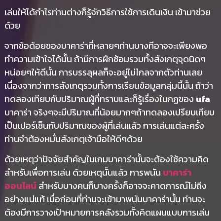
เล่นให้ได้กำไรท่านต่างก็รู้จักวิธีการใช้การเดินเงิน เข้ามาช่วย
ด้วย
จากข้อด้อยของบาคาร่าที่หลายๆท่านบางทีอาจจะเพียงพอ
ทำความเข้าใจได้นั้น ถ้ามีการฝึกซ้อมรวมทั้งสังเกตุจุดนิดๆ
หน่อยๆให้ดีนั้น การบรรลุผลก็จะอยู่ไม่ไกลจากตัวท่านเลย
เนื่องจากว่าการสังเกตุรวมทั้งการเรียนข้อมูลกลุ่มนี้นั้น ถ้าว่า
ทดลองเทียบกับปริมาณผู้ที่ทราบและก็รู้เรื่องในกฏของ
ufa
บาคาร่า จริงๆจะมีปริมาณที่น้อยมากๆถ้าทดลองเปรียบเทียบ
เป็นเปอร์เซ็นกับปริมาณของผู้ที่เล่นแล้ว การเล่นแต่ละครั้ง
ท่านจำต้องหมั่นสังเกตุเจ้ามือให้ดีๆด้วย
ด้วยเหตุว่าปัจจัยสำคัญในเกมบาคาร่านั้นจะต้องใช้ความคิด
สำหรับเพื่อการเล่น ด้วยเหตุนั้นแล้ว การพนัน
บาคาร่า
ออนไลน์
สำหรับบางคนก็บางครั้งก็อาจจะคาดการณ์ไม่ถึง
อย่างแน่แท้ เมื่อก่อนที่ท่านจะเข้ามาพนันบาคาร่านั้น ท่านจะ
ต้องมีการวางเป้าหมายการคลังรวมทั้งคิดแผนแบบการเล่น