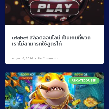
ufabet สล็อตออนไลน์ เป็นเกมที่พวก
เราไม่สามารถใช้สูตรได้
August 6, 2026
No Comments
UNCATEGORIZED