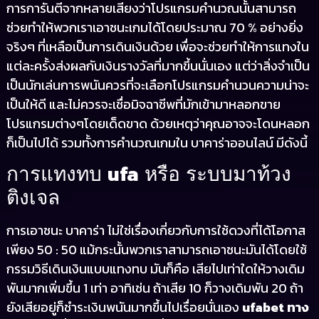
การการันตีจากหลายเสียงว่าโปรแกรมคำนวณนั้นสามารถ
ช่วยทำให้พวกเราเอาชนะเกมได้โดยประมาณ 70 % อย่างยิ่ง
จริงๆ ที่เหลือเป็นการเดินเงินด้วย เพื่อจะช่วยทำให้การแทงใน
แต่ละครั้งส่งผลกับเงินรางวัลที่มากขึ้นนั่นเอง แต่ว่าสิ่งจำเป็น
เป็นนักเล่นการพนันควรที่จะเลือกโปรแกรมคำนวนความน่าจะ
เป็นให้ดี และไม่ควรจะเชื่อมิจฉาชีพที่มักเข้ามาหลอกขาย
โปรแกรมต่างๆโดยเด็ดขาด ด้วยเหตุว่าคุณอาจจะโดนหลอก
ก็เป็นไปได้ รวมทั้งการคำนวณเกมใน บาคาร่าออนไลน์ มีดังนี้
ufa
การแทงทบ
หรือ ระบบมาท้วง
ติงเจล
การเอาชนะ บาคาร่า ไม่ใช่เรื่องเกี่ยวกับการใช้ดวงที่ได้โอกาส
เพียง 50 : 50 แม้กระนั้นพวกเราสามารถเอาชนะมันได้โดยใช้
กรรมวิธีเดินเงินแบบแทงทบ มันก็คือ เสียไปเท่าใดให้วางเดิม
พันมากเพิ่มขึ้น 1 เท่า อาทิเช่น ถ้าเสีย 10 ก็วางเดิมพัน 20 ถ้า
ยังเสียอยู่ก็ชำระเงินพนันมากขึ้นไปเรื่อยนั่นเอง
ufabet ทาง