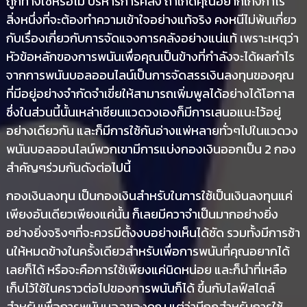
ถูกทางใช่หรือไม่ บริหารการคลัง ถ้าเกิดคุณอยากเก็งกำไร
สิ่งหนึ่งที่จะต้องทำความเข้าใจอย่างแท้จริง คงหนีไม่พ้นเกี่ยว
กับเรื่องเกี่ยวกับการจัดแจงการคลังอย่างแน่แท้ เพราะเหตุว่า
หัวข้อหลักของการพนันเพื่อคุณเป็นข้างที่กำลังจะได้ผลกำไร
จากการพนันบอลออนไลน์เป็นการจัดสรรเงินลงทุนของคุณ
ที่มีอยู่อย่างจำกัดจำเขี่ยให้สามารถเพิ่มพูลได้อย่างได้โอกาส
ซึ่งในส่วนนี้นั้นเหล่าเซียนแวดวงเองก็มีการเสนอแนะไว้อยู่
อย่างเดียวกัน และก็มีการใช้กันอ่างแพ่หลายทั่วๆไปในแวดวง
พนันบอลออนไลน์พวกเขามีการแบ่งกองเงินออกเป็น 2 กอง
สำคัญๆร่วมกันดังต่อไปนี้
กองเงินลงทุน เป็นกองเงินสำหรับในการใช้เป็นเงินลงทุนแค่
เพียงอันเดียวเพียงแค่นั้น ก็เลยมีควาจำเป็นมากอย่างยิ่ง
อย่างยิ่งจริงๆที่จะควรมีตั้งงบอย่างเห็นได้ชัด รวมทั้งมีการช้า
นให้หมดข้างในครั้งเดียวสำหรับเพื่อการพนันที่คุณอยากได้
เลยก็ได้ หรือจะคือการใช้เพียงแค่นิดหน่อย และก็นำที่เหลือ
เก็บไว้ใช้ในคราวต่อไปของการพนันก็ได้ ขึ้นกับไลฟ์สไตล์
สำหรับเพื่อการพนันบอลของคุณ แต่ว่ามีกฎสำหรับการใช้