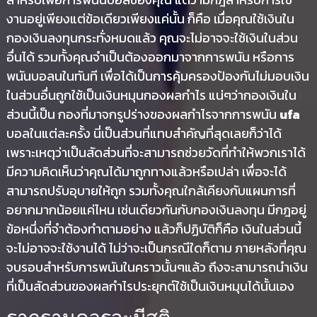
งานอยู่เพียงแต่ข้อเดียวเพียงแค่นั้น ก็คือ เมื่อคุณใช้เงินใน
กองเงินลงทุนกระทั่งหมดแล้ว คุณจะไม่อาจจะใช้เงินในส่วน
อื่นได้ รวมทั้งคุณจำเป็นต้องออกมาจากการพนัน หรือการ
พนันบอลนในทันที เพื่อได้เป็นการคุ้มครองป้องกันไม่มอบเงิน
ในส่วนอื่นถูกใช้เป็นเงินหมุนกองผลกำไร แน่ๆว่ากองเงินใน
ส่วนนี้เป็น กองที่มาจกรูปร่างของผลกำไรจากการพนัน
ufa
บอลในแต่ละครั้ง นี่เป็นส่วนที่แทบสำคัญที่สุดเลยก็ว่าได้
เพราะเหตุว่าเป็นสัดส่วนที่จะสามารถช่วยวัดที่ทำให้พวกเราได้
มีความคิดเห็นว่าคุณได้มาถูกทางแล้วหรือเปล่า เพื่อจะได้
สามารถปรับอุบายให้ถูก รวมทั้งคุณใกล้เคียงกับแผนการที่
อยากมากน้อยแค่ไหน เช่นเดียวกันกับกองเงินลงทุน มีกฎอยู่
ข้อหนึ่งที่จำต้องทำตามอย่าง แล้วก็ปฏิบัติก็คือ เงินในส่วนนี้
จะไม่อาจจะใช้งานได้ ไม่ว่าจะเป็นกรณีใดก็ตาม ภายหลังที่คุณ
จบรอบสำหรับการพนันในคราวนั้นๆแล้ว ถึงจะสามารถนำเงิน
ที่เป็นสัดส่วนของผลกำไรประยุกต์ใช้เป็นเงินหมุนได้นั้นเอง