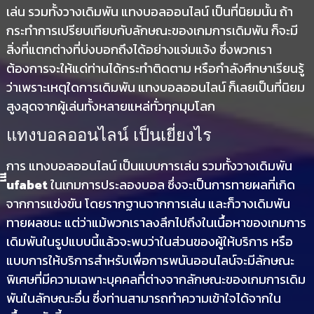
เล่น รวมทั้งวางเดิมพัน แทงบอลออนไลน์ เป็นที่นิยมนั้น ถ้า
กระทำการเปรียบเทียบกับลักษณะของเกมการเดิมพัน ก็จะมี
สิ่งที่แตกต่างที่บ่งบอกถึงได้อย่างแจ่มแจ้ง ซึ่งพวกเรา
ต้องการจะให้แด่ท่านได้กระทำติดตาม หรือกำลังศึกษาเรียนรู้
ว่าเพราะเหตุใดการเดิมพัน แทงบอลออนไลน์ ก็เลยเป็นที่นิยม
สูงสุดจากผู้เล่นทั้งหลายแหล่ทั่วทุกมุมโลก
แทงบอลออนไลน์ เป็นเยี่ยงไร
การ แทงบอลออนไลน์ เป็นแบบการเล่น รวมทั้งวางเดิมพัน
ีีีufabet
ในเกมการประลองบอล ซึ่งจะเป็นการทายผลที่เกิด
จากการแข่งขัน โดยรากฐานจากการเล่น และก็วางเดิมพัน
ทายผลชนะ แต่ว่าแม้พวกเราลงลึกไปถึงในเนื้อหาของเกมการ
เดิมพันในรูปแบบนี้แล้วจะพบว่าในส่วนของผู้ให้บริการ หรือ
แบบการให้บริการสำหรับเพื่อการพนันออนไลน์จะมีลักษณะ
พิเศษที่มีความเฉพาะบุคคลที่ต่างจากลักษณะของเกมการเดิม
พันในลักษณะอื่น ซึ่งท่านสามารถทำความเข้าใจได้จากใน