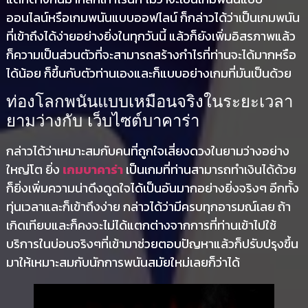
ออนไลน์หรือเกมพนันแบบออฟไลน์ ก็กล่าวได้ว่าเป็นเกมพนัน
ที่เข้าถึงได้ง่ายอย่างยิ่งในทุกวันนี้ แล้วก็ยังเพิ่มอิสรภาพแล้ว
ก็ความเป็นส่วนตัวที่จะสามารถสร้างกำไรที่ท่านจะได้มากหรือ
ได้น้อย ก็ขึ้นกับตัวท่านเองและก็แบบอย่างเกมที่มันเป็นด้วย
ท่องโลกพนันแบบเหมือนจริงในระยะเวลา
ยามว่างกับ เว็บไซต์บาคาร่า
กล่าวได้ว่าเหมาะสมกับคนที่ถูกใจเสี่ยงดวงในยามว่างอย่าง
ใหญ่โต ยิ่ง
เกมบาคาร่า
เป็นเกมที่ท่านสามารถทำเงินได้ด้วย
ก็ยิ่งเพิ่มความน่าดึงดูดใจได้เป็นอันมากอย่างยิ่งจริงๆ อีกทั้ง
ทุ่นเวลาและก็เข้าถึงง่าย กล่าวได้ว่ามีครบทุกอารมณ์เลย ถ้า
เกิดเทียบและก็คงจะไม่ได้แตกต่างจากการที่ท่านเข้าไปใช้
บริการในบ่อนจริงๆที่เข้ามาช่วยตอบปัญหาแล้วก็ปรับปรุงขึ้น
มาให้เหมาะสมกับนักการพนันสมัยใหม่เลยก็ว่าได้