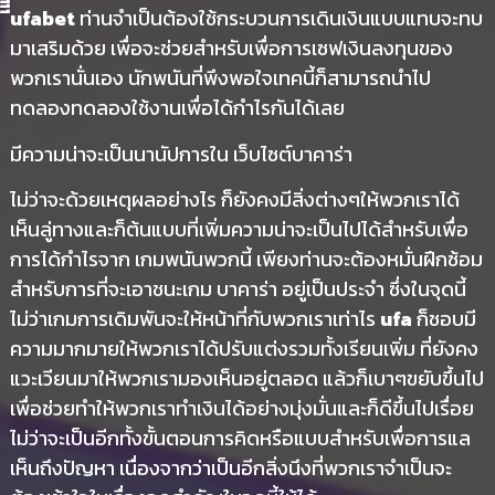
ีีีufabet
ท่านจำเป็นต้องใช้กระบวนการเดินเงินแบบแทบจะทบ
มาเสริมด้วย เพื่อจะช่วยสำหรับเพื่อการเซฟเงินลงทุนของ
พวกเรานั่นเอง นักพนันที่พึงพอใจเทคนี้ก็สามารถนำไป
ทดลองทดลองใช้งานเพื่อได้กำไรกันได้เลย
มีความน่าจะเป็นนานัปการใน เว็บไซต์บาคาร่า
ไม่ว่าจะด้วยเหตุผลอย่างไร ก็ยังคงมีสิ่งต่างๆให้พวกเราได้
เห็นลู่ทางและก็ต้นแบบที่เพิ่มความน่าจะเป็นไปได้สำหรับเพื่อ
การได้กำไรจาก เกมพนันพวกนี้ เพียงท่านจะต้องหมั่นฝึกซ้อม
สำหรับการที่จะเอาชนะเกม บาคาร่า อยู่เป็นประจำ ซึ่งในจุดนี้
ไม่ว่าเกมการเดิมพันจะให้หน้าที่กับพวกเราเท่าไร
ufa
ก็ชอบมี
ความมากมายให้พวกเราได้ปรับแต่งรวมทั้งเรียนเพิ่ม ที่ยังคง
แวะเวียนมาให้พวกเรามองเห็นอยู่ตลอด แล้วก็เบาๆขยับขึ้นไป
เพื่อช่วยทำให้พวกเราทำเงินได้อย่างมุ่งมั่นและก็ดีขึ้นไปเรื่อย
ไม่ว่าจะเป็นอีกทั้งขั้นตอนการคิดหรือแบบสำหรับเพื่อการแล
เห็นถึงปัญหา เนื่องจากว่าเป็นอีกสิ่งนึงที่พวกเราจำเป็นจะ