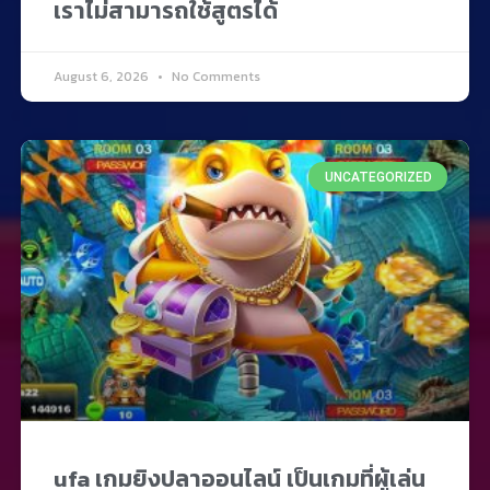
เราไม่สามารถใช้สูตรได้
August 6, 2026
No Comments
UNCATEGORIZED
ufa เกมยิงปลาออนไลน์ เป็นเกมที่ผู้เล่น