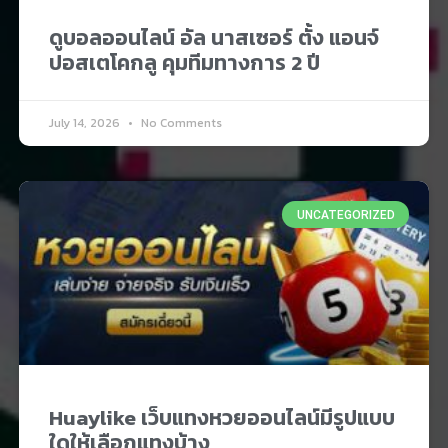
ดูบอลออนไลน์ อัล นาสเซอร์ ตั้ง แอนจ์
ปอสเตโคกลู คุมทีมทางการ 2 ปี
July 14, 2026
No Comments
UNCATEGORIZED
Huaylike เว็บแทงหวยออนไลน์มีรูปแบบ
ใดให้เลือกแทงบ้าง