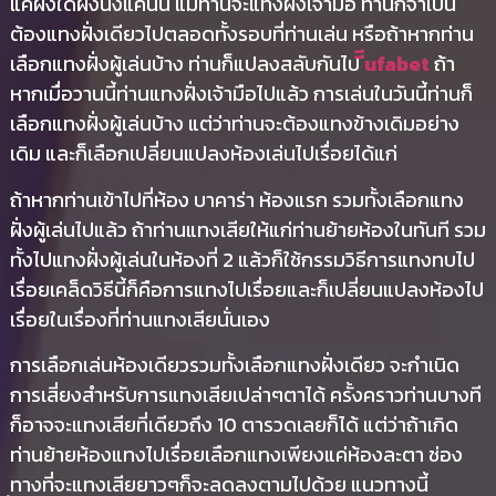
แค่ฝั่งใดฝั่งนึงแค่นั้น แม้ท่านจะแทงฝั่งเจ้ามือ ท่านก็จำเป็น
ต้องแทงฝั่งเดียวไปตลอดทั้งรอบที่ท่านเล่น หรือถ้าหากท่าน
เลือกแทงฝั่งผู้เล่นบ้าง ท่านก็แปลงสลับกันไป
ีีufabet
ถ้า
หากเมื่อวานนี้ท่านแทงฝั่งเจ้ามือไปแล้ว การเล่นในวันนี้ท่านก็
เลือกแทงฝั่งผู้เล่นบ้าง แต่ว่าท่านจะต้องแทงข้างเดิมอย่าง
เดิม และก็เลือกเปลี่ยนแปลงห้องเล่นไปเรื่อยได้แก่
ถ้าหากท่านเข้าไปที่ห้อง บาคาร่า ห้องแรก รวมทั้งเลือกแทง
ฝั่งผู้เล่นไปแล้ว ถ้าท่านแทงเสียให้แก่ท่านย้ายห้องในทันที รวม
ทั้งไปแทงฝั่งผู้เล่นในห้องที่ 2 แล้วก็ใช้กรรมวิธีการแทงทบไป
เรื่อยเคล็ดวิธีนี้ก็คือการแทงไปเรื่อยและก็เปลี่ยนแปลงห้องไป
เรื่อยในเรื่องที่ท่านแทงเสียนั่นเอง
การเลือกเล่นห้องเดียวรวมทั้งเลือกแทงฝั่งเดียว จะกำเนิด
การเสี่ยงสำหรับการแทงเสียเปล่าๆตาได้ ครั้งคราวท่านบางที
ก็อาจจะแทงเสียที่เดียวถึง 10 ตารวดเลยก็ได้ แต่ว่าถ้าเกิด
ท่านย้ายห้องแทงไปเรื่อยเลือกแทงเพียงแค่ห้องละตา ช่อง
ทางที่จะแทงเสียยาวๆก็จะลดลงตามไปด้วย แนวทางนี้