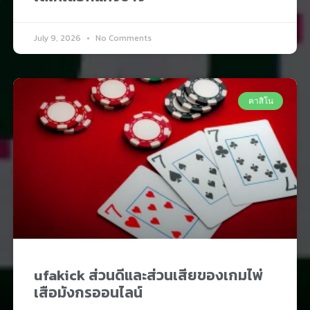
July 9, 2026
No Comments
คาสิโน
ufakick ส่วนดีและส่วนเสียของเกมไพ่
เสือมังกรออนไลน์