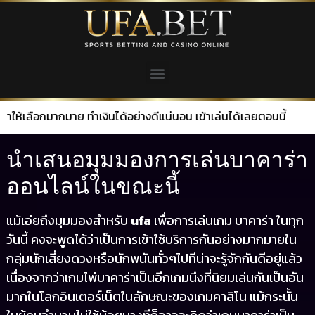
กมาย ทำเงินได้อย่างดีแน่นอน เข้าเล่นได้เลยตอนนี้
นำเสนอมุมมองการเล่นบาคาร่า
ออนไลน์ในขณะนี้
แม้เอ่ยถึงมุมมองสำหรับ
ufa
เพื่อการเล่นเกม บาคาร่า ในทุก
วันนี้ คงจะพูดได้ว่าเป็นการเข้าใช้บริการกันอย่างมากมายใน
กลุ่มนักเสี่ยงดวงหรือนักพนันทั่วๆไปทีน่าจะรู้จักกันดีอยู่แล้ว
เนื่องจากว่าเกมไพ่บาคาร่าเป็นอีกเกมนึงที่นิยมเล่นกันเป็นอัน
มากในโลกอินเตอร์เน็ตในลักษณะของเกมคาสิโน แม้กระนั้น