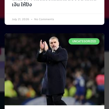
เงิน ให้ปัง
July 21, 2026
No Comments
UNCATEGORIZED