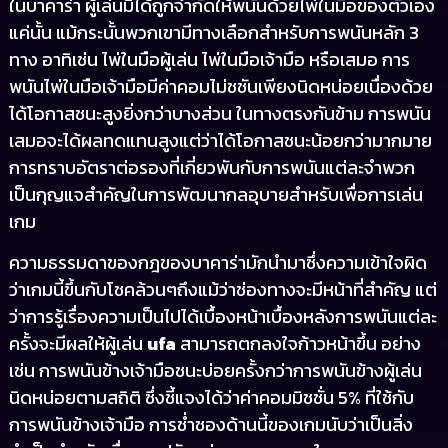
ในบาคาร่า ผู้เล่นมิได้ถูกจำกัดให้พนันด้วยไพ่ในมือของตัวเอง
แค่นั้น แม้กระนั้นพวกเขามีทางเลือกสำหรับการพนันหลัก 3
ทาง อาทิเช่น ไพ่ในมือผู้เล่น ไพ่ในมือเจ้ามือ หรือเสมอ การ
พนันไพ่ในมือเจ้ามือมีค่าคอมไม่ชชันเพียงนิดหน่อยเนื่องด้วย
ได้โอกาสชนะสูงยิ่งกว่าบางส่วน ในทางตรงกันข้าม การพนัน
เสมอจะได้ผลทดแทนสูงแต่ว่าได้โอกาสชนะน้อยกว่ามากมาย
การทราบอัตราต่อรองที่เกี่ยวพันกับการพนันแต่ละจำพวก
เป็นกุญแจสำคัญในการพัฒนากลอุบายสำหรับเพื่อการเล่น
เกม
ความธรรมดาของกฎของบาคาร่ามักนำมาซึ่งความเข้าใจผิด
ว่าเกมนี้ขึ้นกับโชคล้วนๆถึงแม้ว่าช่องทางจะมีหน้าที่สำคัญ แต่
ว่าการรู้เรื่องความเป็นไปได้เบื้องหน้าเบื้องหลังการพนันแต่ละ
ครั้งจะมีผลให้ผู้เล่น
ufa
สามารถตกลงใจก้าวหน้าขึ้น อย่าง
เช่น การพนันข้างเจ้ามือชนะบ่อยครั้งกว่าการพนันข้างผู้เล่น
นิดหน่อยตามสถิติ ซึ่งชี้แจงได้ว่าค่าคอมมิชชั่น 5% ที่ใช้กับ
การพนันข้างเจ้ามือ การช่ำชองด้านนี้ของเกมนับว่าเป็นสิ่ง