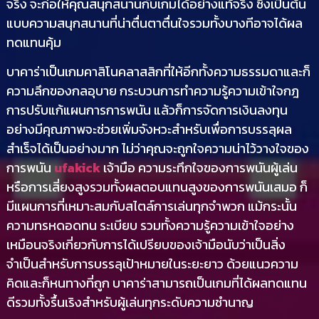
จริง จะก่อให้คุณสนุกสนานกับเกมได้อย่างแท้จริง ซึ่งเป็นต้น
แบบความสนุกสนานที่น่าตื่นตาตื่นใจรวมทั้งบางทีอาจได้ผล
ทดแทนคุ้ม
บาคาร่าเป็นเกมคาสิโนคลาสสิกที่ให้อีกทั้งความธรรมดาและก็
ความลึกของกลอุบาย กระบวนการทำความรู้ความเข้าใจกฎ
การปรับแก้แผนการการพนัน แล้วก็การจัดการเงินลงทุน
อย่างมีคุณภาพจะช่วยเพิ่มจังหวะสำหรับเพื่อการบรรลุผล
สำเร็จได้เป็นอย่างมาก ไม่ว่าคุณจะถูกใจความน่าไว้วางใจของ
การพนัน
ufakick
เจ้ามือ ความระทึกใจของการพนันผู้เล่น
หรือการเสี่ยงสูงรวมทั้งผลตอบแทนสูงของการพนันเสมอ ก็
มีแผนการที่เหมาะสมกับสไตล์การเล่นทุกจำพวก แม้กระนั้น
ความทรหดอดทน ระเบียบ รวมทั้งความรู้ความเข้าใจอย่าง
เหมือนจริงเกี่ยวกับการได้เปรียบของเจ้ามือนับว่าเป็นสิ่ง
จำเป็นสำหรับการบรรลุเป้าหมายในระยะยาว ด้วยแนวความ
คิดและก็หนทางที่ถูก บาคาร่าสามารถเป็นเกมที่ได้ผลทดแทน
ดีรวมทั้งรื้นเริงสำหรับผู้เล่นทุกระดับความชำนาญ