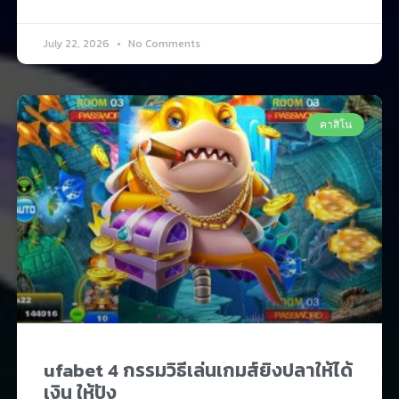
July 22, 2026
No Comments
คาสิโน
ufabet 4 กรรมวิธีเล่นเกมส์ยิงปลาให้ได้
เงิน ให้ปัง