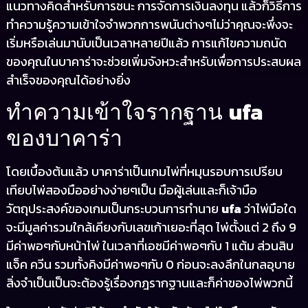
แนวทางคิดสำหรับการชนะ การจัดการเงินลงทุน แล้วก็วิธีการ
ทำความรู้ความเข้าใจจำพวกการพนันต่างๆไม่ว่าคุณจะพึ่งจะ
เริ่มหรือเล่นมานับเป็นเวลาหลายปีแล้ว การแก้ไขความถนัด
ของคุณในบาคาร่าจะช่วยเพิ่มจังหวะสำหรับเพื่อการประสบผล
สำเร็จของคุณได้อย่างยิ่ง
ufa
ทำความเข้าใจรากฐาน
ของบาคาร่า
โดยเบื้องต้นแล้ว บาคาร่าเป็นเกมไพ่ที่หมุนรอบการเปรียบ
เทียบไพ่สองมืออย่างง่ายๆเป็น มือผู้เล่นและก็เจ้ามือ
วัตถุประสงค์ของเกมเป็นกระบวนการทำนาย
ufa
ว่าไพ่มือใด
จะมีมูลค่ารวมใกล้เคียงกับเลขเก้าเยอะที่สุด ไพ่ตั้งแต่ 2 ถึง 9
มีค่าพอๆกับหน้าไพ่ ในเวลาที่เอซมีค่าพอๆกับ 1 แต้ม ส่วนสิบ
แจ็ค ควีน รวมทั้งคิงมีค่าพอๆกับ 0 ก่อนจะลงลึกในกลอุบาย
สิ่งจำเป็นเป็นจะต้องรู้เรื่องกฎรากฐานและก็ค่าของไพ่พวกนี้