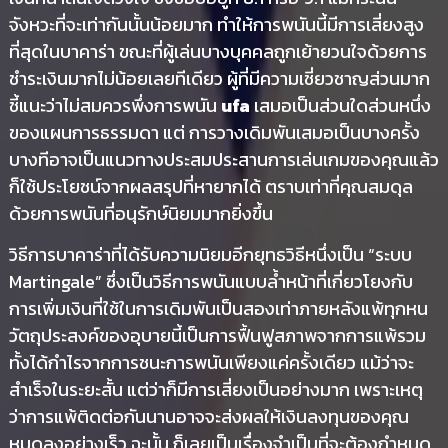
จังหวะที่จะเท่ากันนั้นน้อยมาก ทำให้การพนันนี้มีการเสี่ยงสูง
ที่สุดในบาคาร่า ขณะที่ผู้เล่นบางบุคคลถูกเย้ายวนใจด้วยการ
ชำระเงินมากไม่น้อยเลยทีเดียว ผู้ที่มีความเชี่ยวชาญส่วนมาก
ชี้แนะว่าไม่สมควรพึ่งการพนัน
ufa
เสมอเป็นส่วนใดส่วนหนึ่ง
ของแผนการธรรมดา แต่ การวางเดิมพันเสมอเป็นบางครั้ง
บางทีอาจเป็นแนวทางประสมประสานการเล่นเกมของคุณแล้ว
ก็ใช้ประโยชน์จากผลสรุปที่หายากได้ ตราบเท่าที่คุณสมดุล
ด้วยการพนันที่อนุรักษ์นิยมมากยิ่งขึ้น
วิธีการบาคาร่าที่ได้รับความนิยมอีกยุทธวิธีหนึ่งเป็น “ระบบ
Martingale” ซึ่งเป็นวิธีการพนันแบบล้ำหน้าที่เกี่ยวโยงกับ
การเพิ่มเงินที่ใช้ในการเดิมพันเป็นสองเท่าภายหลังแพ้ทุกหน
วัตถุประสงค์ของอุบายนี้เป็นการฟื้นฟูสภาพจากการแพ้รวม
ทั้งได้กำไรจากการชนะการพนันเพียงแค่ครั้งเดียว แม้ว่าจะ
สำเร็จในระยะสั้น แต่ว่าก็มีการเสี่ยงเป็นอย่างมาก เพราะเหตุ
ว่าการแพ้ติดต่อกันนานอาจจะส่งผลให้เงินลงทุนของคุณ
หมดลงอย่างเร็ว ฉะนั้น ก็เลยเป็นเรื่องจำเป็นที่จะต้องกำหนด