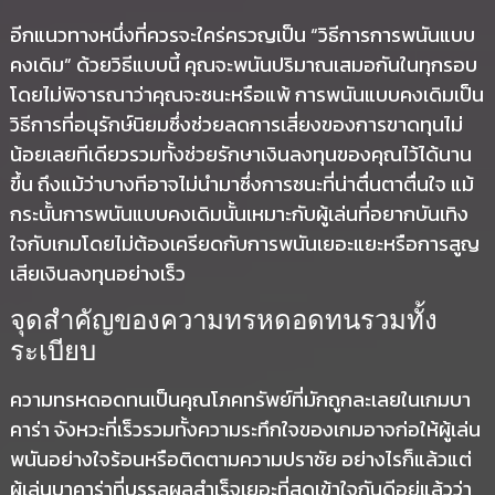
อีกแนวทางหนึ่งที่ควรจะใคร่ครวญเป็น “วิธีการการพนันแบบ
คงเดิม” ด้วยวิธีแบบนี้ คุณจะพนันปริมาณเสมอกันในทุกรอบ
โดยไม่พิจารณาว่าคุณจะชนะหรือแพ้ การพนันแบบคงเดิมเป็น
วิธีการที่อนุรักษ์นิยมซึ่งช่วยลดการเสี่ยงของการขาดทุนไม่
น้อยเลยทีเดียวรวมทั้งช่วยรักษาเงินลงทุนของคุณไว้ได้นาน
ขึ้น ถึงแม้ว่าบางทีอาจไม่นำมาซึ่งการชนะที่น่าตื่นตาตื่นใจ แม้
กระนั้นการพนันแบบคงเดิมนั้นเหมาะกับผู้เล่นที่อยากบันเทิง
ใจกับเกมโดยไม่ต้องเครียดกับการพนันเยอะแยะหรือการสูญ
เสียเงินลงทุนอย่างเร็ว
จุดสำคัญของความทรหดอดทนรวมทั้ง
ระเบียบ
ความทรหดอดทนเป็นคุณโภคทรัพย์ที่มักถูกละเลยในเกมบา
คาร่า จังหวะที่เร็วรวมทั้งความระทึกใจของเกมอาจก่อให้ผู้เล่น
พนันอย่างใจร้อนหรือติดตามความปราชัย อย่างไรก็แล้วแต่
ผู้เล่นบาคาร่าที่บรรลุผลสำเร็จเยอะที่สุดเข้าใจกันดีอยู่แล้วว่า