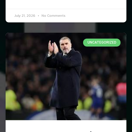
July 21, 2026
No Comments
UNCATEGORIZED