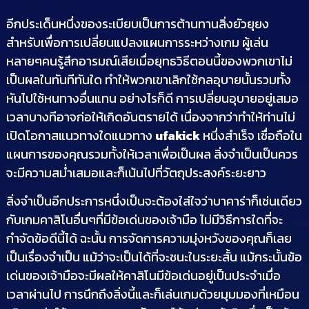
อีกประเด็นหนึ่งของระเบียบเป็นการต้านทานสิ่งยัวยุยง
สำหรับเพื่อการเปลี่ยนแปลงแผนการระหว่างเกม ผู้เล่น
หลายๆคนรู้สึกอารมณ์เสียเมื่อยุทธวิธีตอนนี้ของพวกเขาไม่
เป็นผลในทันทีทันใด ทำให้พวกเขาเลิกใช้กลอุบายนั้นรวมทั้ง
หันไปใช้หนทางอื่นแทน อย่างไรก็ดี การเปลี่ยนอุบายอยู่เสมอ
เวลาบางทีอาจก่อให้เกิดอันตรายได้ เนื่องจากว่าทำให้ท่านไม่
เปิดโอกาสแนวทางใดแนวทาง
ufakick
หนึ่งสำเร็จ เชื่อถือใน
แผนการของคุณรวมทั้งให้เวลาเพื่อเป็นผล สิ่งจำเป็นเป็นควร
จะมีความสม่ำเสมอและก็เน้นไปที่วัตถุประสงค์ระยะยาว
สิ่งจำเป็นอีกประการหนึ่งเป็นจะต้องใส่ใจว่าบาคาร่าก็เช่นเดียว
กับเกมคาสิโนอื่นๆที่มีข้อเด่นของเจ้ามือ ไม่มีวิธีการใดที่จะ
กำจัดข้อดีนี้ได้ ฉะนั้น การจัดการความมุ่งหวังของคุณก็เลย
เป็นเรื่องจำเป็น แม้ว่าจะเป็นได้ที่จะชนะในระยะสั้น แม้กระนั้นข้อ
เด่นของเจ้ามือจะมีผลให้คาสิโนมีข้อเด่นอยู่เป็นประจำเมื่อ
เวลาผ่านไป การนึกถึงสิ่งนี้และก็เล่นเกมด้วยมุมมองที่เหมือน