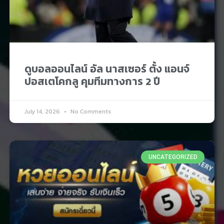
ดูบอลออนไลน์ อัล นาสเซอร์ ตั้ง แอนจ์
ปอสเตโคกลู คุมทีมทางการ 2 ปี
July 14, 2026
No Comments
UNCATEGORIZED