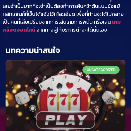
เลยจำเป็นมากที่จะจำเป็นต้องทำการค้นคว้าต้นแบบข้อแม้
หลักเกณฑ์ที่เว็บได้แจ้งไว้ให้ละเอียด เพื่อที่ท่านจะได้ไม่กลาย
เป็นคนที่เสียเปรียบจากการเล่นเกมการพนัน หรือเล่น
เกม
สล็อตออนไลน์
จากทางผู้ให้บริการต่างๆได้นั่นเอง
บทความน่าสนใจ
UNCATEGORIZED