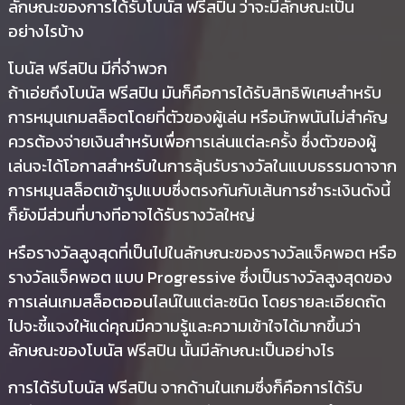
ลักษณะของการได้รับโบนัส ฟรีสปิน ว่าจะมีลักษณะเป็น
อย่างไรบ้าง
โบนัส ฟรีสปิน มีกี่จำพวก
ถ้าเอ่ยถึงโบนัส ฟรีสปิน มันก็คือการได้รับสิทธิพิเศษสำหรับ
การหมุนเกมสล็อตโดยที่ตัวของผู้เล่น หรือนักพนันไม่สำคัญ
ควรต้องจ่ายเงินสำหรับเพื่อการเล่นแต่ละครั้ง ซึ่งตัวของผู้
เล่นจะได้โอกาสสำหรับในการลุ้นรับรางวัลในแบบธรรมดาจาก
การหมุนสล็อตเข้ารูปแบบซึ่งตรงกันกับเส้นการชำระเงินดังนี้
ก็ยังมีส่วนที่บางทีอาจได้รับรางวัลใหญ่
หรือรางวัลสูงสุดที่เป็นไปในลักษณะของรางวัลแจ็คพอต หรือ
รางวัลแจ็คพอต แบบ Progressive ซึ่งเป็นรางวัลสูงสุดของ
การเล่นเกมสล็อตออนไลน์ในแต่ละชนิด โดยรายละเอียดถัด
ไปจะชี้แจงให้แด่คุณมีความรู้และความเข้าใจได้มากขึ้นว่า
ลักษณะของโบนัส ฟรีสปิน นั้นมีลักษณะเป็นอย่างไร
การได้รับโบนัส ฟรีสปิน จากด้านในเกมซึ่งก็คือการได้รับ