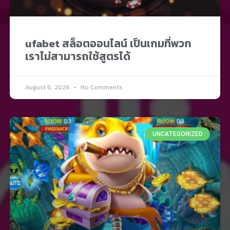
ufabet สล็อตออนไลน์ เป็นเกมที่พวก
เราไม่สามารถใช้สูตรได้
August 6, 2026
No Comments
UNCATEGORIZED