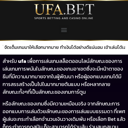
าให้เลือกมากมาย ทำเงินได้อย่างดีแน่นอน เข้าเล่นได้เลยตอนนี้
สำหรับ
ufa
เพื่อการเล่นเกมสล็อตออนไลน์ลักษณะของการ
เล่นเกมการพนันในลักษณะของเกมอาเขตซึ่งจะมีหน้าตาของ
ธีมที่มีความมากมายจากในผู้พัฒนา หรือผู้ออกแบบเกมได้มี
การสรรสร้างเป็นไปในมากมายต้นแบบ หรือหลากลาย
ลักษณะทั้งๆที่เป็นลักษณะของเกมการ์ตูน
หรือลักษณะของเกมซึ่งมีความเหมือนจริง จากลักษณะการ
ออกแบบการเล่นด้วยลักษณะของการเล่นแบบธรรมดา ที่เพศ
ผู้เล่นจะกระทำเลือกจำนวนเงินวางเดิมพัน หรือเลือก Bet แล้ว
ก็กระทำการกดสปิน ก็จะสามารถได้ร่วมลุ้น ร่วมสนุกสนาน