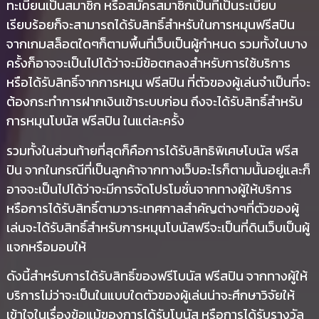
ทะเบียนเป็นสมาชิก หรือสมัครสมาชิกเป็นที่เป็นระเบียบ
เรียบร้อยก็จะสามารถได้รับสิทธิ์สำหรับในการหมุนฟรีสปิน
จากเกมสล็อตใดๆก็ตามพื้นที่เว็บเป็นผู้กำหนด รวมทั้งในบาง
ครั้งก็อาจจะเป็นไปได้ว่าจะมีข้อตกลงสำหรับการใช้บริการ
หรือได้รับสิทธิ์จากการหมุน ฟรีสปิน ที่ตัวของผู้เล่นจำเป็นที่จะ
ต้องกระทำการฝากเงินเข้าระบบก่อน ถึงจะได้รับสิทธิ์สำหรับ
การหมุนโบนัส ฟรีสปิน ในแต่ละครั้ง
รวมทั้งในส่วนท้ายที่สุดก็คือการได้รับสิทธิพิเศษโบนัส ฟรีส
ปิน จากในกรณีที่เป็นลูกค้าจากทางเว็บอะไรก็ตามนั้นอยู่และก็
อาจจะเป็นไปได้ว่าจะมีการจัดโปรโมชั่นจากทางผู้ให้บริการ
หรือการได้รับสิทธิ์ตามวาระเทศกาลสำคัญต่างๆที่ตัวของผู้
เล่นจะได้รับสิทธิ์สำหรับการหมุนโบนัสฟรีจะเป็นที่ดินเว็บเป็นผู้
แจกหรือมอบให้
ดังนี้สำหรับการได้รับสิทธิ์ของฟรีโบนัส ฟรีสปิน จากทางผู้ให้
บริการไม่ว่าจะเป็นในแบบใดตัวของผู้เล่นน่าจะศึกษาวิจัยให้
เข้าใจในเรื่องข้อแม้ของการได้รับโบนัส หรือการได้รับรางวัล