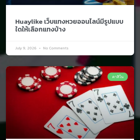
Huaylike เว็บแทงหวยออนไลน์มีรูปแบบ
ใดให้เลือกแทงบ้าง
July 9, 2026
No Comments
คาสิโน