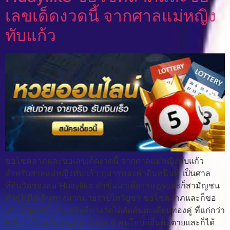
เลขเด็ดงวดนี้ จากศาลแม่หญิง
ทับแก้ว
ขอโชคลาภและขอเลขเด็ดงวดนี้ จากศาลแม่หญิงทับแก้ว
สำหรับศาลแม่หญิงทับแก้ว กุมารทองคำอินทนินท์ เป็นศาล
ที่ดินวัดช่องลม Huaylike ทำขึ้นมาเพื่อราษฎรและก็สามัญชน
ทั่วๆไปได้เดินทางมากมายราบไหว้บูชา ขอโชคลาภและก็ขอ
เลขเด็ดงวดนี้ ภายหลังที่ทางวัดได้ตัดต้นตะเคียนทองคู่ ที่แก่กว่า
800 ปี โดยเส้นผ่านศูนย์กลาง 8 คนโอบที่ยืนต้นตายและก็ได้