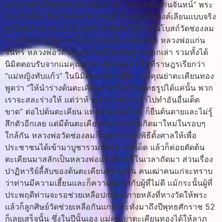
เอามาสลักเป็นพุทธรูปปางอุ้มบาตร “หลวงพ่อแก่นจันทน์” พระ
ประจำเมือง จังหวัดจังหวัดราชบุรี ซึ่งแกะเป็นองค์เลียนแบบจริง
สูงโดยประมาณ 2.32 เมตร ตั้งติดตั้งไว้ภายในโบสถ์วัดช่องลม
ก่อนที่จะทางวัดจะหาไม้มาแกะเป็น Huaylike หลวงพ่อแก่น
จันทร์ หลวงพ่อวัดช่องลมก็เลยไปอธิษฐานบอกเล่า รวมทั้งได้
นิมิตตอบรับจากแม่คุณย่าตะเคียนทอง หรือที่ราษฎรเรียกว่า
“แม่หญิงทับแก้ว” ในนิมิตของหลวงบิดา แม่คุณย่าตะเคียนทอง
พูดว่า “ให้นำร่างต้นตะเคียนมาสร้างเป็นพุทธรูปได้แค่นั้น พวก
เราจะสละร่างให้ แต่ว่าห้ามนำร่างพวกเราไปทำอันอื่นเด็ด
ขาด” ต่อไปต้นตะเคียน แทงหวยออนไลน์ ก็ยืนต้นตายและไม่รู้
สึกตัวอีกเลย แต่มีต้นตะเคียนทองสองต้นเกิดมาใหม่ในรอบๆ
ใกล้กัน หลวงพ่อวัดช่องลมก็เลยประกอบพิธีตั้งศาลให้เพื่อ
ประชาชนได้เข้ามาบูชารวมทั้งขอ เลขเด็ด แล้วก็ค่อยตัดต้น
ตะเคียนมาสลักเป็นหลวงพ่อแก่นจันทร์ในเวลาถัดมา ส่วนเรื่อง
ปาฏิหาริย์ลี้ลับของต้นตะเคียนทองคู่นั้น คนเฒ่าคนแก่จะทราบ
ว่าท่านมีความเฮี้ยนและก็ความดุมากกับผู้ที่ไม่ดี แม้กระนั้นผู้ที่
ประพฤดีท่านจะรอช่วยเหลือปกป้อง ภายหลังที่ทางวัดให้พระ
แล้วก็ลูกศิษย์วัดช่วยเหลือกันแกะกระทั่งมาถึงปีพุทธศักราช 52
ก็เลยเสร็จนั้น ซึ่งในปีนั้นเอง แม่คุณย่าตะเคียนทองได้ให้ลาภ