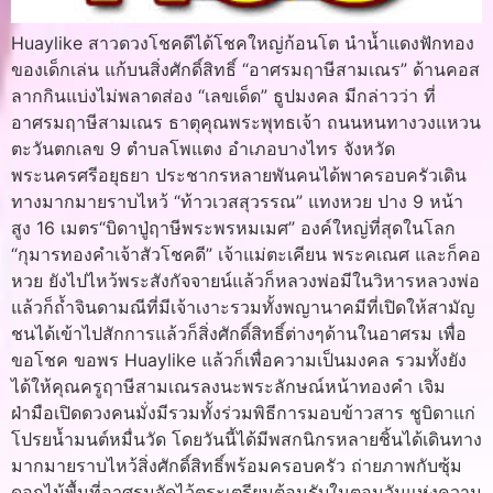
Huaylike สาวดวงโชคดีได้โชคใหญ่ก้อนโต นำน้ำแดงฟักทอง
ของเด็กเล่น แก้บนสิ่งศักดิ์สิทธิ์ “อาศรมฤาษีสามเณร” ด้านคอส
ลากกินแบ่งไม่พลาดส่อง “เลขเด็ด” ธูปมงคล มีกล่าวว่า ที่
อาศรมฤาษีสามเณร ธาตุคุณพระพุทธเจ้า ถนนหนทางวงแหวน
ตะวันตกเลข 9 ตำบลโพแตง อำเภอบางไทร จังหวัด
พระนครศรีอยุธยา ประชากรหลายพันคนได้พาครอบครัวเดิน
ทางมากมายราบไหว้ “ท้าวเวสสุวรรณ” แทงหวย ปาง 9 หน้า
สูง 16 เมตร“บิดาปู่ฤาษีพระพรหมเมศ” องค์ใหญ่ที่สุดในโลก
“กุมารทองคำเจ้าสัวโชคดี” เจ้าแม่ตะเคียน พระคเณศ และก็คอ
หวย ยังไปไหว้พระสังกัจจายน์แล้วก็หลวงพ่อมีในวิหารหลวงพ่อ
แล้วก็ถ้ำจินดามณีที่มีเจ้าเงาะรวมทั้งพญานาคมีที่เปิดให้สามัญ
ชนได้เข้าไปสักการแล้วก็สิ่งศักดิ์สิทธิ์ต่างๆด้านในอาศรม เพื่อ
ขอโชค ขอพร Huaylike แล้วก็เพื่อความเป็นมงคล รวมทั้งยัง
ได้ให้คุณครูฤาษีสามเณรลงนะพระลักษณ์หน้าทองคำ เจิม
ฝ่ามือเปิดดวงคนมั่งมีรวมทั้งร่วมพิธีการมอบข้าวสาร ชูบิดาแก่
โปรยน้ำมนต์หมื่นวัด โดยวันนี้ได้มีพสกนิกรหลายชิ้นได้เดินทาง
มากมายราบไหว้สิ่งศักดิ์สิทธิ์พร้อมครอบครัว ถ่ายภาพกับซุ้ม
ดอกไม้พื้นที่อาศรมจัดไว้ตระเตรียมต้อนรับในตอนวันแห่งความ