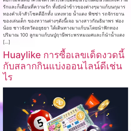
รักและก็เดือนที่ความรัก ทั้งยังนำข้าวของต่างๆมาแก้บนกุมาร
ทองคำเจ้าสัวโชคดีอีกทั้ง แทงหวย น้ำแดง พิซซ่า รถจักรยาน
ของเล่นเด็ก ของหวานต่างๆดังนี้เจอ นางสาวกัณธิมาพร ฟอง
น้อย ชาวจังหวัดอยุธยา ได้เดินทางมาแก้บนโดยนำฟักทอง
ปริมาณ 100 ลูกมาแก้บนปู่ฤาษีพระพรหมเมศและก็นำน้ำแดง
[…]
Huaylike การซื้อเลขเด็ดงวดนี้
กับสลากกินแบ่งออนไลน์ดีเช่น
ไร