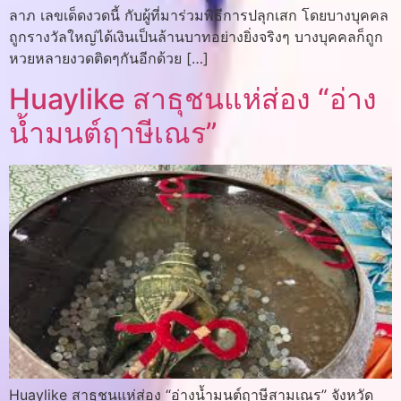
ลาภ เลขเด็ดงวดนี้ กับผู้ที่มาร่วมพิธีการปลุกเสก โดยบางบุคคล
ถูกรางวัลใหญ่ได้เงินเป็นล้านบาทอย่างยิ่งจริงๆ บางบุคคลก็ถูก
หวยหลายงวดติดๆกันอีกด้วย […]
Huaylike สาธุชนแห่ส่อง “อ่าง
น้ำมนต์ฤาษีเณร”
Huaylike สาธุชนแห่ส่อง “อ่างน้ำมนต์ฤาษีสามเณร” จังหวัด