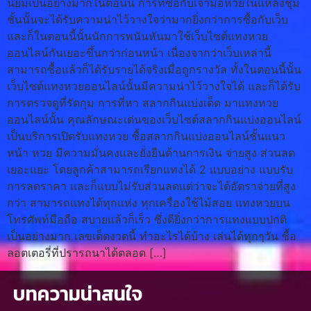
นิยมเป็นอย่างมากในตอนนี้ การที่ซื้อกับเจ้ามือหวยในแหล่งชุม
ชั้นนั้นจะได้รับความน่าไว้วางใจว่ามากยิ่งกว่าการซื้อกับเว็บ
และก็ในตอนนี้นั้นนักการพนันหันมาใช้เว็บไซต์แทงหวย
ออนไลน์กันเยอะขึ้นกว่าก่อนหน้า เนื่องจากว่าเว็บเหล่านี้
สามารถซื้อแล้วก็ได้รับรายได้จริงเมื่อถูกรางวัล ทั้งในตอนนี้นั้น
เว็บไซต์แทงหวยออนไลน์นั้นมีความน่าไว้วางใจได้ และก็ได้รับ
การตรวจดูที่รัดกุม การที่หา สลากกินแบ่งเด็ด มาแทงหวย
ออนไลน์นั้น คุณลักษณะเด่นของเว็บไซต์สลากกินแบ่งออนไลน์
เป็นบริการเปิดรับแทงหวย ซื้อสลากกินแบ่งออนไลน์ชั้นแนว
หน้า หวย มีความมั่นคงและยั่งยืนด้านการเงิน จ่ายสูง ส่วนลด
เยอะแยะ โดยลูกค้าสามารถเรียกแทงได้ 2 แบบอย่าง แบบรับ
การลดราคา และก็แบบไม่รับส่วนลดแต่ว่าจะได้อัตราจ่ายที่สูง
กว่า สามารถแทงได้ทุกแห่ง ทุกเครื่องใช้ไม้สอย แทงหวยบน
โทรศัพท์มือถือ สบายแล้วก็เร็ว ซึ่งดียิ่งกว่าการแทงแบบปกติ
เป็นอย่างมาก เลขเด็ดงวดนี้ ทำอะไรได้บ้าง เล่นได้ทุกๆวัน ซื้อ
ลอตเตอรี่ที่ปรารถนาได้ตลอด […]
บทความน่าสนใจ