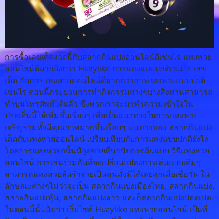
การซื้อเลขเด็ดงวดนี้กับสลากกินแบ่งออนไลน์ดีเช่นไร แทงหวย
ออนไลน์ดีมากยิ่งกว่า Huaylike การแทงแบบปกติเช่นไร เลข
เด็ด กับการแทงหวยออนไลน์ดีมากกว่าการแทงหวยแบบปกติ
เช่นไร ตอนนี้กระบวนการทำกิจกรรมต่างๆบางสิ่งท่านสามารถ
ทำบนโทรศัพท์ได้เเล้ว ซึ่งพวกเราจะมาทำความเข้าใจใน
ประเด็นนี้ไห้เพิ่มขึ้นเรื่อยๆ เพื่อเป็นเเนวทางในการแทงหวย
เจริญรวมทั้งมีคุณภาพมากขึ้นเรื่อยๆ หนทางของ สลากกินแบ่ง
เด็ดกับแทงหวยออนไลน์ เปรียบเทียบกับการแทงแบบปกติยังไง
โดยการแทงหวยกนั้นมีจุดขายที่นานัปการต้นแบบ วิธีแทงหวย
ออนไลน์ การเล่นร่วมกันที่จะเปลี่ยนแปลงการเล่นแบบเดิมๆ
สามารถแทงหวยลุ้นร่ำรวยเป็นคนมั่งมีได้เลยทุกเมื่อเชื่อวัน ใน
ลักษณะต่างๆไม่ว่าจะเป็น สลากกินแบ่งเมืองไทย, สลากกินแบ่ง,
สลากกินแบ่งหุ้น, สลากกินแบ่งลาว และก็สลากกินแบ่งปอตเปต
ในตอนนี้นั้นนับว่า เว็บไซต์ Huaylike แทงหวยออนไลน์ เป็นที่