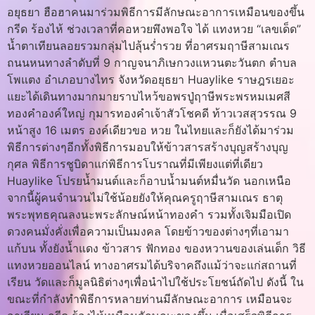
อยุธยา ฮือฮาคนมาร่วมพิธีการมีลักษณะอาการเหมือนของขึ้น
กรีด ร้องไห้ ช่วงเวลาที่คอหวยพึงพอใจ ได้ แทงหวย “เลขเด็ด”
น้ำตาเทียนลอยรวมกลุ่มไปลุ้นร่ำรวย ที่อาศรมฤาษีสามเณร
ถนนหนทางลำดับที่ 9 กาญจนาภิเษกวงแหวนตะวันตก ตำบล
โพแตง อำเภอบางไทร จังหวัดอยุธยา Huaylike ราษฎรเยอะ
แยะได้เดินทางมากมายราบไหว้ขอพรปู่ฤาษีพระพรหมเมศสี
ทองคำองค์ใหญ่ กุมารทองคำเจ้าสัวโชคดี ท้าวเวสสุวรรณ 9
หน้าสูง 16 เมตร องค์เดียวขอ หวย ในไทยและก็ยังได้มาร่วม
พิธีการต่างๆอีกทั้งพิธีการมอบให้ข้าวสารสร้างบุญสร้างบุญ
กุศล พิธีการชูบิดาแก่พิธีการโบราณที่มีเพียงแต่ที่เดียว
Huaylike โปรยน้ำมนต์และก็อาบน้ำมนต์หมื่นวัด นอกเหนือ
จากนี้ผู้คนจำนวนไม่ใช้น้อยยังให้คุณครูฤาษีสามเณร ธาตุ
พระพุทธคุณลงนะพระลักษณ์หน้าทองคำ รวมทั้งเจิมมือเปิด
ดวงคนมั่งคั่งเพื่อความเป็นมงคล โดยข้าวของต่างๆที่เอามา
แก้บน ทั้งยังน้ำแดง ข้าวสาร ฟักทอง ของหวานของเล่นเด็ก วิธี
แทงหวยออนไลน์ ทางอาศรมได้บริจาคถึงแม้ว่าจะแก่สถานที่
เรียน วัดและก็มูลนิธิต่างๆเพื่อนำไปใช้ประโยชน์ถัดไป ดังนี้ ใน
ขณะที่กำลังทำพิธีการหลายท่านมีลักษณะอาการ เหมือนจะ