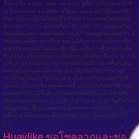
ซื้อหวยนั้น หวยหุ้น โดยมากจะพบว่า ผู้ที่มีรายได้น้อยแค่นั้นที่
จะนิยมเล่นหวย ส่วนผู้ที่มีรายได้เยอะแยะจะหันไปนิยมเล่นหุ้น
กันมากยิ่งกว่านั้นไม่ใช่ข้อเท็จจริงเลย คนประเทศไทยทุกเพศ
ทุกวัยไม่ว่าจะแก่อายุน้อยหรือจะมีรายได้มากมายน้อยแค่ไหน
ก็ชอบนิยมเล่นหวยกันทั้งหมด และไม่ว่าเศรษฐกิจจะคืออะไร ก็
ไม่อาจจะลดอัตราการซื้อหวยลงไปได้เลย การกระทำการซื้อ
หวยหรือ หวยเด็ด ในแต่ละเดือนนั้น จะเริ่มการซื้อหวยจากขั้น
ต่ำเดือนละครั้งรวมทั้งเบาๆเพิ่มเงินกระทั่งหันมาซื้อทุกงวด ส่วน
จะซื้อด้วยจำนวนเงินมากมายน้อยแค่ไหนนั้น ก็อาจขึ้นกับเงิน
ลงทุนที่มีของบุคคลนั้นๆด้วย สิ่งจำเป็นที่สุดก็คือการหวังถูก
รางวัลใหญ่นั่นเอง โดยแบ่งได้ 3 กรุ๊ปตามลักษณะดังต่อไปนี้
1.เล่นขำๆเป็นการซื้อ เลขเด็ดงวดนี้ แบบบันเทิงใจๆมิได้มี แทง
หวยออนไลน์ไม่มีขั้นต่ำ ความขมักเขม้นหรือมุ่งมาดสำหรับ
เพื่อการถูกรางวัลมากเท่าไรนัก 2.ถูกใจหวย เป็นถูกใจเสี่ยงโชค
หรือถูกใจลุ้น ซื้อแบบสุขสบายเล็กๆจากการหวังเงินรางวัล
3.ติดหวย เป็นหวังการเช็ดกรางวัลมากกว่าเงินลงทุนที่ลงไป
[…]
Huaylike ขอโชคลาภและขอ