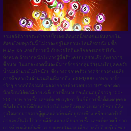
รวมสถิติการกระทำการซื้อเลขเด็ดงวดนี้ของคนเล่นหวย ใน
สังคมไทยทุกวันนี้ ไม่ว่าจะอยู่ในสถานะไหนก็ชอบนิยมซื้อ
Huaylike เลขเด็ดงวดนี้ กับหวยไต้ดินหรือลอตเตอร์ปรี่กัน
ทั้งหมด ถ้าหากหนักไปทางผู้ที่สร้างครอบครัวแล้ว อัตราการ
ซื้อหวย ในแต่ละงวดนั้นจะมีมากยิ่งกว่ากลุ่มวัยรุ่นหรือบุคคลวัย
น้ำนมจำนวนไม่ใช่น้อย ซึ่งบางครอบครัวบางครั้งอาจจะเฉลี่ย
การซื้อหวยในจำนวนเงินที่มากถึง 500-1,000 บาทอย่างยิ่ง
จริงๆ จากสถิติรวมทั้งผลจากการสำรวจพบว่า 10% ของเด็ก
นักเรียนนิสิตก็มีการเฉลี่ยการซื้อหวยต่อเดือนอยู่ที่ราวๆ 100-
200 บาท การซื้อ เลขเด็ด Huaylike นั้นก็มีการซื้อตั้งแต่บุคคล
ที่ยังไม่มีรายได้กันเลยก็ว่าได้ และก็เหตุผลโดยมากก็ชอบมีสิ่ง
จูงใจมากมายจากผู้ดูแลแล้วก็คนที่อยู่รอบข้าง หรือบางกรุ๊ปก็
อาจจะเป็นไปได้ว่าจะมีสิ่งแลกเปลี่ยนการซื้อ เลขเด็ดงวดนี้ จาก
การชำระเงินเป็นข้าวของแทนนั่นเอง เมื่อเจาะลึกถึงกรุ๊ปที่ฃอบ