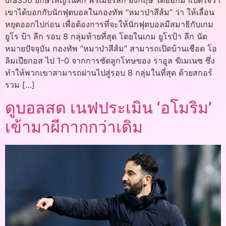
ufa350 ยักษ์ใหญ่ในศึก พรีเมียร์ลีก อังกฤษ ได้ออกมาเปิดใจว่า
เขาได้บอกกับนักฟุตบอลในกองทัพ “หมาป่าสีส้ม” ว่า ให้เลื่อน
หยุดออกไปก่อน เพื่อต้องการที่จะให้นักฟุตบอลมีสมาธิกับเกม
ยูโร ป้า ลีก รอบ 8 กลุ่มท้ายที่สุด โดยในเกม ยูโรป้า ลีก นัด
หมายปัจจุบัน กองทัพ “หมาป่าสีส้ม” สามารถเปิดบ้านเชือด โอ
ลิมเปียกอส ไป 1-0 จากการซัดลูกโทษของ ราอูล ฆิเมเนซ ซึ่ง
ทำให้พวกเขาสามารถผ่านไปสู่รอบ 8 กลุ่มในที่สุด ด้วยสกอร์
รวม […]
ดูบอลสด เนฟประเมิน ‘อโมริม’
เข้ามาผีกากกว่าเดิม