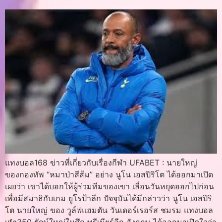
แทงบอล168 ข่าวที่เกี่ยวกับเรื่องกีฬา UFABET : นายใหญ่
ของกองทัพ “หมาป่าสีส้ม” อย่าง นูโน เอสปิริโต ได้ออกมาเปิด
เผยว่า เขาได้บอกให้ผู้ร่วมทีมของเขา เลื่อนวันหยุดออกไปก่อน
เพื่อมีสมาธิกับเกม ยูโรป้าลีก ปัจจุบันได้มีกล่าวว่า นูโน เอสปิริ
โต นายใหญ่ ของ วูล์ฟแฮมตัน วันเดอร์เรอร์ส ชมรม แทงบอล