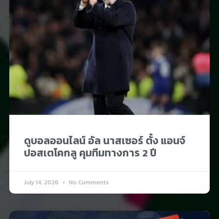
ดูบอลออนไลน์ อัล นาสเซอร์ ตั้ง แอนจ์
ปอสเตโคกลู คุมทีมทางการ 2 ปี
July 14, 2026
No Comments