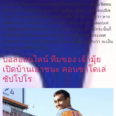
อา อิตาลี เนื่องจากว่าลำแข้งคนที่ใครๆก็รู้จักกล่าวยังไม่ฟิตพอ
เพียงในการเป็นตัวเลือกของ กิเก เซเตียน ผู้จัดการชาวสแปนิช
วัย 61 ปี บอลออนไลน์ ที่มาของข่าวเชื่อใจได้กล่าวมาว่า หาก
แม้ที่ผ่านมา บาร์เซโลน่า จะได้รับข่าวดีเนื่องจากว่า เดมเบเล่
ลงในสนามฝึกกับเพื่อนฝูงร่วมกลุ่มได้ตามเดิมแล้ว แม้กระนั้นก็
จะต้องกลับมาไตร่ตรองอีกรอบข้างหลังแนวรุกชาวประเทศ
ฝรั่งเศสมีภาพร่างกายไม่สมบูรณ์ โดยงานนี้ดูอย่างกับว่า จะเป็น
งานยากของที่ปรึกษาวัย […]
บอลออนไลน์ ทีมของ เจ้ามุ้ย
เปิดบ้านเอาชนะ คอนซาโดเล่
ซัปโปโร