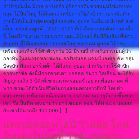
ว่าปัจจุบันนั้น มิเกล อาร์เตต้า ผู้จัดการทีมชายหนุ่มไฟแรงของ
กลุ่ม ไอ้ปืนใหญ่ ได้มีแผนสำหรับการใช้ตัวปีกชาวบราซิลมัน
รายนี้ให้เป็นนักฟุตบอลผู้นำกองทัพ ดูบอล ในถิ่น เอมิเรตส์ สเต
เดี้ยม ประจำฤดูหน้า 2020-2021 ที่กำลังจะออกเดินทางมาถึง
นี้ โดยมีรายงานข่าวสารจาก เดอะมิร์เรอร์ สื่อมีชื่อเสียงที่เกาะ
อังกฤษ ที่ได้เผยออกมาว่าบอสใหญ่ของกลุ่ม ดูบอล ได้ตระ
เตรียมแผนที่จะใช้ตัวตัวรุกวัย 32 ปีรายนี้ สำหรับการเป็นผู้นำ
กองทัพในแนวรุกของชมรม อาร์เซนอล แชมป์ เอฟเอ คัพ กลุ่ม
ปัจจุบัน มิเกล อาร์เตต้า ได้มีแผน ดูบอล สำหรับการใช้ตัวปีก
ชาวบราซิล ดังนี้มีการคาดเดา บอลสด กันว่า วิลเลี่ยน จะได้รับ
สัญญาณถึง 3 ปีดังที่เขาและก็ครอบครัวอยากเพื่ออนาคต ที่
พวกเขาจะได้ดำเนินชีวิตในกรุงลอนดอนยาวอีกที โดยค่า
ตอบแทนบางทีอาจจะน้อยลงมาบางส่วนตามอายุที่มากขึ้นของ
เขา ซึ่งเป็นที่คาดหมายว่า อาร์เซนอล คงจะให้ค่าแรง บอลสด
กับเขาได้มากถึง 100,000 […]
แทงบอลออนไลน์ รามอส โดน
ใบแดงในนัดที่ ราชันชุดขาว