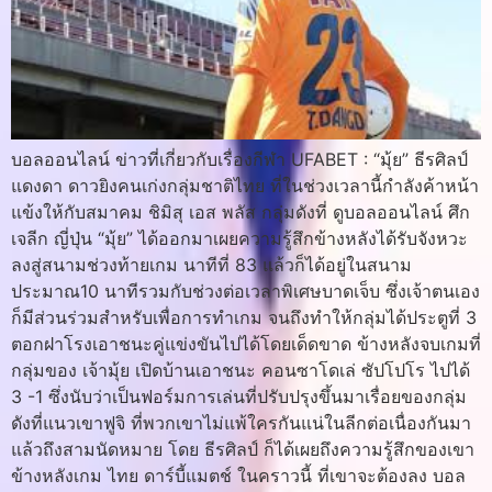
บอลออนไลน์ ข่าวที่เกี่ยวกับเรื่องกีฬา UFABET : “มุ้ย” ธีรศิลป์
แดงดา ดาวยิงคนเก่งกลุ่มชาติไทย ที่ในช่วงเวลานี้กำลังค้าหน้า
แข้งให้กับสมาคม ชิมิสุ เอส พลัส กลุ่มดังที่ ดูบอลออนไลน์ ศึก
เจลีก ญี่ปุ่น “มุ้ย” ได้ออกมาเผยความรู้สึกข้างหลังได้รับจังหวะ
ลงสู่สนามช่วงท้ายเกม นาทีที่ 83 แล้วก็ได้อยู่ในสนาม
ประมาณ10 นาทีรวมกับช่วงต่อเวลาพิเศษบาดเจ็บ ซึ่งเจ้าตนเอง
ก็มีส่วนร่วมสำหรับเพื่อการทำเกม จนถึงทำให้กลุ่มได้ประตูที่ 3
ตอกฝาโรงเอาชนะคู่แข่งขันไปได้โดยเด็ดขาด ข้างหลังจบเกมที่
กลุ่มของ เจ้ามุ้ย เปิดบ้านเอาชนะ คอนซาโดเล่ ซัปโปโร ไปได้
3 -1 ซึ่งนับว่าเป็นฟอร์มการเล่นที่ปรับปรุงขึ้นมาเรื่อยของกลุ่ม
ดังที่แนวเขาฟูจิ ที่พวกเขาไม่แพ้ใครกันแน่ในลีกต่อเนื่องกันมา
แล้วถึงสามนัดหมาย โดย ธีรศิลป์ ก็ได้เผยถึงความรู้สึกของเขา
ข้างหลังเกม ไทย ดาร์บี้แมตช์ ในคราวนี้ ที่เขาจะต้องลง บอล