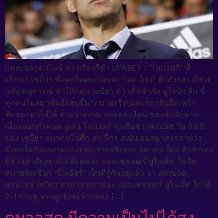
แทงบอลออนไลน์ ข่าวเรื่องกีฬา UFABET : “โลเปเตกี” ที่
ปรึกษา เซบีย่า พึงพอใจผลงานของ “เดอ ย็อง” ตัวสำรอง ที่ช่วย
กลับเหตุการณ์ ทำให้กลุ่ม เซบีย่า คว้าตั๋วเข้าชิง ยูโรป้า ลีก ชี้
ทุกคนในสมาพันธ์แฮปปี้มากมายจริงๆและก็การันตีจะคว้า
ชัยชนะมาให้ได้ ตามรายงาน บอลออนไลน์ ของสำนักข่าว
เมืองนอกกำหนด จูเลน โลเปเตกี กุนซือชาวสแปนิช วัย 53 ปี
ของ เซบีย่า สมาคมในศึก ลา ลีกา สเปน ออกมาสารภาพว่า
พึงพอใจกับผลงานของกลุ่มภายหลังจาก ลุค เดอ ย็อง ตัวสำรอง
มีส่วนสำคัญพาทีมเชือดชนะ แมนเชสเตอร์ ยูไนเต็ด ในนัด
หมายตัดเชือก “บิ๊กเอียร์” เป็นที่รู้กันอยู่แล้ว ว่า แทงบอล
ออนไลน์ เซบีย่า สามารถเอาชนะ แมนเชสเตอร์ ยูไนเต็ด ไปได้
2-1 ประตู จากลูกยิงจบท้ายของ […]
ดูบอลสด มีความเป็นไปได้สูง