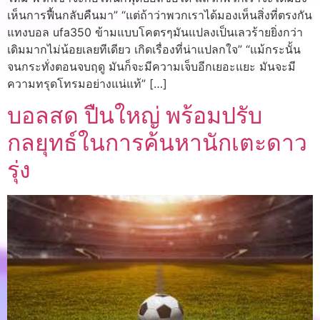
เห็นการฟื้นกลับคืนมา” “แต่ถ้าว่าพวกเราได้มองเห็นสิ่งที่ตรงกัน
แทงบอล ufa350 ข้ามแบบโคตรๆมันแปลงเป็นเลวร้ายยิ่งกว่า
เดิมมากไม่น้อยเลยทีเดียว เกิดเรื่องที่น่าแปลกใจ” “แม้กระนั้น
จนกระทั่งตอนจบฤดู มันก็จะมีความเจ็บอีกเยอะแยะ มันจะมี
ความทรุดโทรมอย่างแน่แท้” […]
บอลสด ปืนใหญ่ พร้อมปรับ
กลยุทธ์ในการค้นหานักเตะดาว
รุ่ง