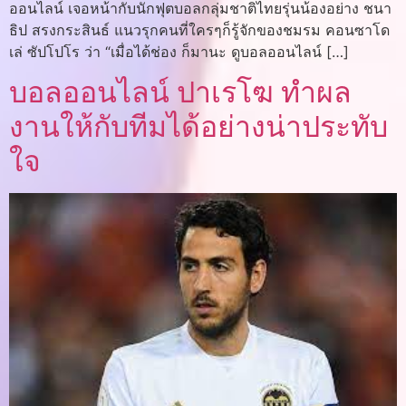
ออนไลน์ เจอหน้ากับนักฟุตบอลกลุ่มชาติไทยรุ่นน้องอย่าง ชนา
ธิป สรงกระสินธ์ แนวรุกคนที่ใครๆก็รู้จักของชมรม คอนซาโด
เล่ ซัปโปโร ว่า “เมื่อได้ช่อง ก็มานะ ดูบอลออนไลน์ […]
บอลออนไลน์ ปาเรโฆ ทำผล
งานให้กับทีมได้อย่างน่าประทับ
ใจ