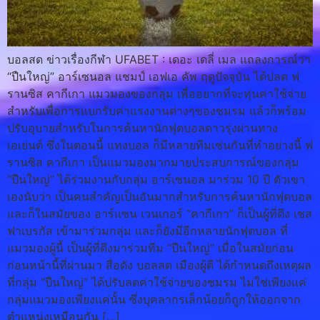
บอลสด ข่าวเรื่องกีฬา UFABET : เดอะ เดลี่ เมล แถลงการณ์ว่า
“ปืนใหญ่” อาร์เซนอล แชมป์ เอฟเอ คัพ ฤดูปัจจุบัน ได้ปลด ฟ
รานซิส คากีเกา แมวมองของกลุ่ม เพื่ออยากที่จะทุ่นค่าใช้จ่าย
สำหรับเพื่อการแบกรับค่าแรงงานต่างๆของชมรม แล้วก็พร้อม
ปรับอุบายสำหรับในการค้นหานักฟุตบอลดาวรุ่งผ่านทาง
เอเย่นต์ ซึ่งในตอนนี้ แทงบอล ก็มีหลายทีมเช่นกันที่ทำอย่างนี้ ฟ
รานซิส คากีเกา เป็นแมวมองมากมายประสบการณ์ของกลุ่ม
“ปืนใหญ่” ได้ร่วมงานกับกลุ่ม อาร์เซนอล มาร่วม 10 ปี ตัวเขา
เองนับว่า เป็นคนสำคัญเป็นอันมากสำหรับการค้นหานักฟุตบอล
และก็ในสมัยของ อาร์แซน เวนเกอร์ “คากีเกา” ก็เป็นผู้ที่ดึง เชส
ฟาเบรกัส เข้ามาร่วมกลุ่ม และก็ยังมีอีกหลายนักฟุตบอล ที่
แมวมองผู้นี้ เป็นผู้ที่ดึงมาร่วมทีม “ปืนใหญ่” เมื่อในสมัยก่อน
ก่อนหน้านี้ที่ผ่านมา สื่อดัง บอลสด เมืองผู้ดี ได้กำหนดถึงเหตุผล
ที่กลุ่ม “ปืนใหญ่” ได้ปรับลดค่าใช้จ่ายของชมรม ไม่ใช่เพียงแค่
กลุ่มแมวมองเพียงแค่นั้น ซึ่งบุคลากรเล็กน้อยก็ถูกให้ออกจาก
ตำแหน่งเหมือนกัน […]