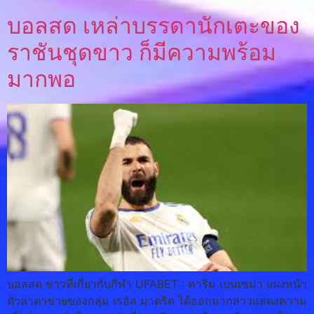
บอลสด เหล่าบรรดานักเตะของ
ราชันชุดขาว ก็มีความพร้อม
มากพอ
บอลสด ข่าวที่เกี่ยวกับกีฬา UFABET : คาริม เบนเซม่า แผงหน้า
ตัวล่าตาข่ายของกลุ่ม เรอัล มาดริด ได้ออกมากล่าวแสดงความ