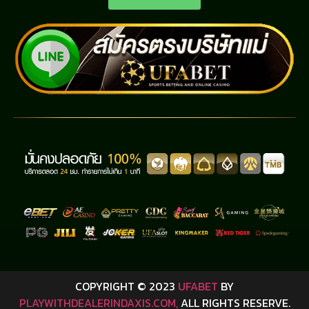
COPYRIGHT © 2023
UFABET
BY
PLAYWITHDEALERINDAXIS.COM,
ALL RIGHTS RESERVE.