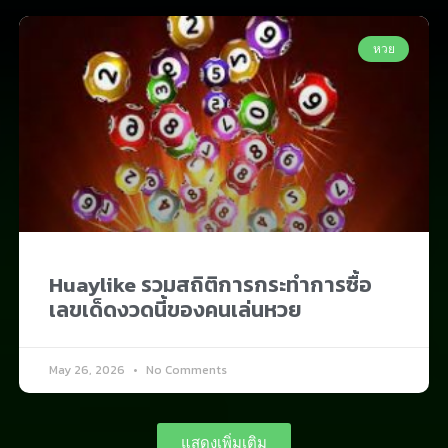
หวย
Huaylike รวมสถิติการกระทำการซื้อ
เลขเด็ดงวดนี้ของคนเล่นหวย
May 26, 2026
No Comments
แสดงเพิ่มเติม