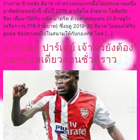
ร่างกาย ข้างหลัง ดิอาซ เข้าตรวจหนแรกเมื่อโดยประมาณหนึ่ง
อาทิตย์ก่อนหน้านี้ เมื่อปี 2018 มาเรียโน่ ย้ายจาก โอลิมปิก
ลียง เพื่อมาให้กับ เรอัล มาดริด ด้วยค่าตอบแทน 21 ล้านยูโร
(หรือราวๆ 774 ล้านบาท) ซึ่งฤดู 2019-20 ดิอาซ ไม่ค่อยได้รับ
ดูบอล ช่องทางลงไปในสนามให้กับกองทัพ โลส […]
แทงบอล ปาร์เตย์ เจ้าตัวยังต้อง
แยกซ้อมเดี่ยวก่อนชั่วคราว