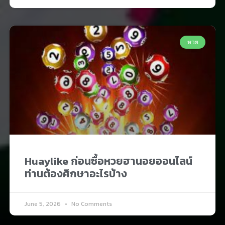
หวย
Huaylike ก่อนซื้อหวยฮานอยออนไลน์
ท่านต้องศึกษาอะไรบ้าง
June 5, 2026
No Comments