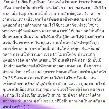
เรียกฟอร์มเยี่ยมที่สุดคืนมา โดยแน่ใจว่าแผงหน้าชาวประเทศ
ฝรั่งเศสจะทำเป็นอย่างที่คาดหวังด้วย ตามรายงานจาก ‘เดียรีโอ
อาส’ เมื่อวันศุกร์ก่อนหน้านี้ เขาทราบกันดีอยู่แล้ว (ว่าทำผล
งานห่วยแตก) เนื่องจากโพสต์ของเขาข้างหลังเกมมาจากนัก
ฟุตบอลที่ทราบดีว่าเขาทำอะไรได้บ้างแล้วก็จะทำอะไรบ้าง
พวกเราอยู่ข้างเคียงเขา ผลบอลสด เขามิได้แสดงเวอร์ชั่นเยี่ยม
ที่สุดของตน มีคนจำนวนไม่น้อยที่ไม่รู้จักและไม่รู้เรื่องเกี่ยวกับ
หัวข้อนั้น เขาทราบกันอยู่แล้ว รวมทั้งเขากำลังทำทุกสิ่งทุก
อย่างที่เขาสามารถทำเป็นเพื่อทำมันให้เร็วที่สุด’ อันเชล็อตติ
กล่าว ก่อนหน้าที่ผ่านมา เปรดรัก ไม่ยาโตวิช ตำนานนัก
ฟุตบอล เรอัล มาดริด เคยแนะให้ อันเชล็อตติ ถอด เอ็มบั๊ปเป้
เป็นสำรองเพื่อกระตุ้นให้เขาสนองตอบ แทงบอล เมื่อถูกถาม
คำถามว่าการดร็อปแนวรุกชาวประเทศฝรั่งเศสจะช่วยศูนย์หน้า
วัย 25 ปีตามแนวความคิดของ ไม่ยาโตวิช หรือเปล่า อัน
เชล็อตติ ตอบหลักสำคัญดังที่กล่าวถึงมาแล้วว่า ดูบอลออนไลน์
คุณจำเป็นต้องประเมินทุกๆอย่าง ชี้แจงให้เขารู้เรื่องว่าเขาควร
จะทำอะไรเพื่อเปลี่ยนแปลงในสนาม ผมมีความคิดว่าในด้าน
ของการเล่น ความมุ่งมั่นของเขาดียิ่งขึ้นมากมาย ในเกมกับ เค
ตาเฟ่ เขาวิ่ง […]