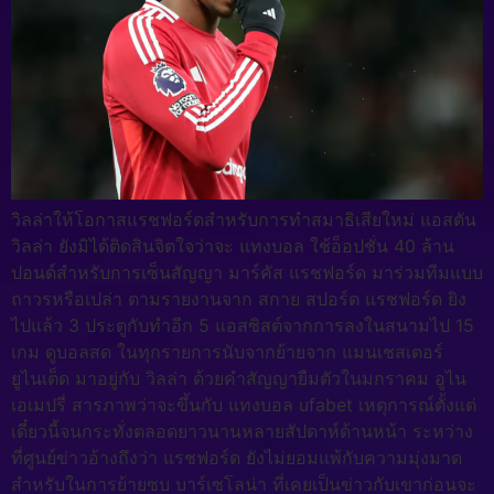
วิลล่าให้โอกาสแรชฟอร์ดสำหรับการทำสมาธิเสียใหม่ แอสตัน
วิลล่า ยังมิได้ติดสินจิตใจว่าจะ แทงบอล ใช้อ็อปชั่น 40 ล้าน
ปอนด์สำหรับการเซ็นสัญญา มาร์คัส แรชฟอร์ด มาร่วมทีมแบบ
ถาวรหรือเปล่า ตามรายงานจาก สกาย สปอร์ต แรชฟอร์ด ยิง
ไปแล้ว 3 ประตูกับทำอีก 5 แอสซิสต์จากการลงในสนามไป 15
เกม ดูบอลสด ในทุกรายการนับจากย้ายจาก แมนเชสเตอร์
ยูไนเต็ด มาอยู่กับ วิลล่า ด้วยคำสัญญายืมตัวในมกราคม อูไน
เอเมปรี่ สารภาพว่าจะขึ้นกับ แทงบอล ufabet เหตุการณ์ตั้งแต่
เดี๋ยวนี้จนกระทั่งตลอดยาวนานหลายสัปดาห์ด้านหน้า ระหว่าง
ที่ศูนย์ข่าวอ้างถึงว่า แรชฟอร์ด ยังไม่ยอมแพ้กับความมุ่งมาด
สำหรับในการย้ายซบ บาร์เซโลน่า ที่เคยเป็นข่าวกับเขาก่อนจะ