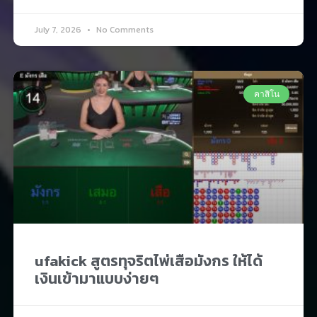
July 7, 2026
No Comments
คาสิโน
ufakick สูตรทุจริตไพ่เสือมังกร ให้ได้
เงินเข้ามาแบบง่ายๆ