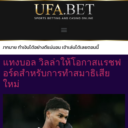
งดีแน่นอน เข้าเล่นได้เลยตอนนี้
แทงบอล วิลล่าให้โอกาสแรชฟ
อร์ดสำหรับการทำสมาธิเสีย
ใหม่