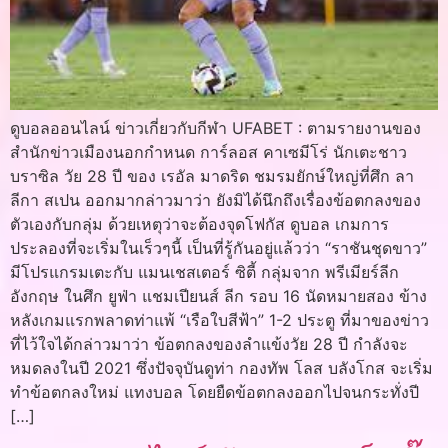
ดูบอลออนไลน์ ข่าวเกี่ยวกับกีฬา UFABET : ตามรายงานของ
สำนักข่าวเมืองนอกกำหนด การ์ลอส คาเซมีโร่ นักเตะชาว
บราซิล วัย 28 ปี ของ เรอัล มาดริด ชมรมยักษ์ใหญ่ที่ศึก ลา
ลีกา สเปน ออกมากล่าวมาว่า ยังมิได้นึกถึงเรื่องข้อตกลงของ
ตัวเองกับกลุ่ม ด้วยเหตุว่าจะต้องจุดโฟกัส ดูบอล เกมการ
ประลองที่จะเริ่มในเร็วๆนี้ เป็นที่รู้กันอยู่แล้วว่า “ราชันชุดขาว”
มีโปรแกรมเตะกับ แมนเชสเตอร์ ซิตี้ กลุ่มจาก พรีเมียร์ลีก
อังกฤษ ในศึก ยูฟ่า แชมเปียนส์ ลีก รอบ 16 นัดหมายสอง ข้าง
หลังเกมแรกพลาดท่าแพ้ “เรือใบสีฟ้า” 1-2 ประตู ที่มาของข่าว
ที่ไว้ใจได้กล่าวมาว่า ข้อตกลงของลำแข้งวัย 28 ปี กำลังจะ
หมดลงในปี 2021 ซึ่งปัจจุบันดูท่า กองทัพ โลส บลังโกส จะเริ่ม
ทำข้อตกลงใหม่ แทงบอล โดยยืดข้อตกลงออกไปจนกระทั่งปี
[…]