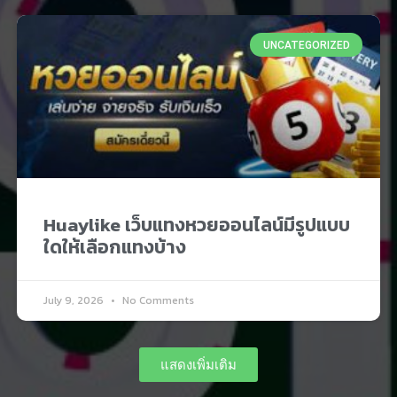
UNCATEGORIZED
Huaylike เว็บแทงหวยออนไลน์มีรูปแบบ
ใดให้เลือกแทงบ้าง
July 9, 2026
No Comments
แสดงเพิ่มเติม