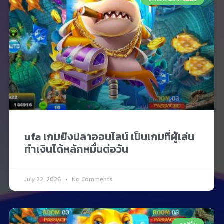
ufa เกมยิงปลาออนไลน์ เป็นเกมที่ผู้เล่น
ทำเงินได้หลักหมื่นต่อวัน
July 22, 2026
No Comments