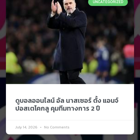
UNCATEGORIZED
ดูบอลออนไลน์ อัล นาสเซอร์ ตั้ง แอนจ์
ปอสเตโคกลู คุมทีมทางการ 2 ปี
July 14, 2026
No Comments