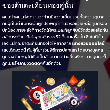
ของต้นตะเคียนทองคู่นั้น
คนเฒ่าคนแก่จะทราบว่าท่านมีความเฮี้ยนรวมทั้งความดุมาก
กับผู้ที่ไม่ดี แม้กระนั้นผู้ที่ประพฤดีท่านจะรอช่วยเหลือคุ้มครอง
ปกป้อง ภายหลังที่ทางวัดให้พระและก็ลูกศิษย์วัดช่วยเหลือกัน
สลักกระทั่งมาถึงปีพุทธศักราช 52 ก็เลยเสร็จนั้น ซึ่งในปีนั้น
เอง แม่คุณย่าตะเคียนทองได้ให้ลาภลาภ
แทงหวยออนไลน์
เลขเด็ดงวดนี้ กับผู้ที่มาร่วมพิธีการปลุกเสก โดยบางบุคคล
ถูกรางวัลใหญ่ได้เงินเป็นล้านบาทอย่างยิ่งจริงๆ บางบุคคลก็
ถูกเบอร์หลายงวดติดๆกันอีกด้วย