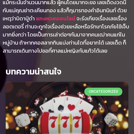
แม้กระนั้นจำนวนมากแล้ว ผู้คนโดยมากจะขอ เลขเด็ดงวดนี้
กับแม่คุณย่าตะเคียนทอง แล้วก็กุมารทองคำอินทนินท์ ด้วย
เหตุว่าบิดาปู่ดำ
แทงหวยออนไลน์
จะรังเกียจเรื่องเลขเรื่อง
ลอตเตอรี่ ท่านจะถูกใจเรื่องช่วยเหลือหรือรักษาโรคภัยไข้เจ็บ
มากยิ่งกว่า โดยเป็นการเล่าต่อๆกันมาจากคนเฒ่าคนแก่ใน
หมู่บ้าน ถ้าหากคอสลากกินแบ่งท่านใดที่อยากได้ เลขเด็ด ก็
สามารถเดินทางไปขอที่ศาลแม่หญิงทับแก้วได้เลย
บทความน่าสนใจ
UNCATEGORIZED