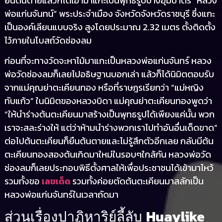
ยืนต้นตายแล้วก็ได้เอามาแกะเป็นพุทธรูปปางอุ้มบาตร “หลวง
พ่อแก่นจันทน์” พระประจำเมือง จังหวัดจังหวัดราชบุรี ซึ่งแกะ
เป็นองค์เลียนแบบจริง สูงโดยประมาณ 2.32 เมตร ตั้งติดตั้ง
ไว้ภายในโบสถ์วัดช่องลม
ก่อนที่จะทางวัดจะหาไม้มาแกะเป็นหลวงพ่อแก่นจันทร์ หลวง
พ่อวัดช่องลมก็เลยไปอธิษฐานบอกเล่า แล้วก็ได้นิมิตตอบรับ
จากแม่คุณย่าตะเคียนทอง หรือที่ราษฎรเรียกว่า “แม่หญิง
ทับแก้ว” ในนิมิตของหลวงบิดา แม่คุณย่าตะเคียนทองพูดว่า
“ให้นำร่างต้นตะเคียนมาสร้างเป็นพุทธรูปได้เพียงแค่นั้น พวก
เราจะสละร่างให้ แต่ว่าห้ามนำร่างพวกเราไปทำอันอื่นเด็ดขาด”
ต่อไปต้นตะเคียนก็ยืนต้นตายและไม่รู้สึกตัวอีกเลย กลับมีต้น
ตะเคียนทองสองต้นเกิดมาใหม่ในรอบๆใกล้กัน หลวงพ่อวัด
ช่องลมก็เลยประกอบพิธีตั้งศาลให้เพื่อประชาชนได้เข้ามาไหว้
รวมทั้งขอ
เลขเด็ด
รวมทั้งค่อยตัดต้นตะเคียนมาสลักเป็น
หลวงพ่อแก่นจันทร์ในเวลาถัดมา
Huaylike
ส่วนเรื่องปาฏิหาริย์ลี้ลับ