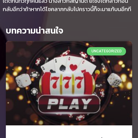
เด็ดกันทั่วทุกคนแล้ว นางสาวกัลญานิด ยะฃังได้กล่าวก่อน
กลับอีกว่าถ้าหากได้โชคลาภกลับไปคราวนี้ก็จะมาแก้บนอีกที
บทความน่าสนใจ
UNCATEGORIZED