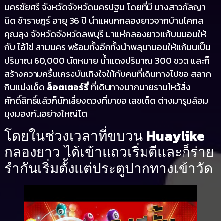
นครชัยศรี จังหวัดจังหวัดนครปฐม โดยที่มี นางสาวกัลญา
นิด ช้าราษฎร์ อายุ 36 ปี นำแผนกกลองยาวจากบ้านโคกส
คุณลุง จังหวัดจังหวัดลพบุรี มาแห่กลองยาวแก้บนมอบให้
กับ ไอ้ไข่ สามนคร พร้อมทั้งอีกทั้งนำพลุมามอบให้แก้บนเป็น
ปริมาณ 60,000 นัดหมาย น้ำแดงปริมาณ 300 ขวด และก็
สร้างความครื้นเครงบันเทิงใจให้กับคนที่เดินทางไปขอ สลาก
กินแบ่งเด็ด
ล็อตเตอร์รี่
ที่เดินทางมากมายราบไหว้สิ่ง
ศักดิ์สิทธิ์แล้วก็นักเสี่ยงดวงที่มาขอ เลขเด็ด ต่างมารุมล้อม
มุงมองกันอย่างใหญ่โต
Huaylike
โดยในช่วงเวลาที่ขบวน
กลองยาว ได้เข้าแถวเริ่มตีและก็ร่าย
รำกันเริ่มตั้งแต่ประตูปากทางเข้าวัด