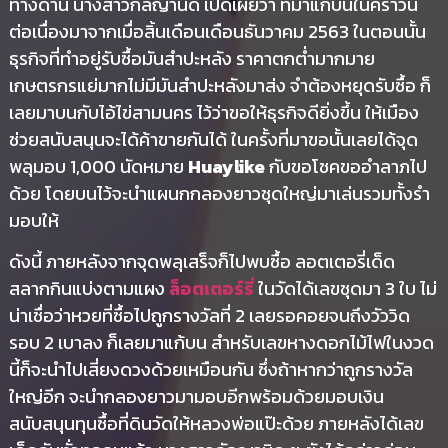
ทางด้าน นางสาวกัลญานิด เปิดเผยว่า ที่มาแก้บนในคราวนี้
ต่อเนื่องมาจากเมื่อสิ้นเดือนเดือนธันวาคม 2563 ในตอนนั้น
ธุรกิจที่ทำอยู่รับซื้อมันสำปะหลัง ราคาตกต่ำมากมาย
เกษตรกรแย่มากไม่มีมันสำปะหลังมาส่ง จำต้องหยุดรับซื้อ ก็
เลยมาบนกับไอ้ไข่สามนคร ไว้ว่าขอให้ธุรกิจดียิ่งขึ้น ให้เมือง
ช่วยสนับสนุนจะได้ค้าขายกันได้ ในครั้งที่มาขอนั้นเลยได้จุด
พลุมอบ 1,000 นัดหมาย
Huaylike
กับขอโชคขออำลาภไป
ด้วย โดยบนไว้จะนำแผนกกลองยาวชุดใหญ่มาเล่นรวมทั้งรำ
มอบให้
ดังนี้ ภายหลังจากจุดพลุเสร็จก็ไปพบซื้อ ลอตเตอรี่เด็ด
สลากกินแบ่งตามแผง
ล็อตเตอร์รี่
ในวัดได้เลขชุดมา 3 ใบ ไม่
น่าเชื่อว่าหวยที่ซื้อไปถูกรางวัลที่ 2 เลยรอคอยจนถึงวัววิด
รอบ 2 เบาลง ก็เลยมาแก้บน สำหรับเลขหางดอกไม้ไฟในงวด
นี้ก็จะนำไปเสี่ยงดวงด้วยเหมือนกัน ซึ่งถ้าหากว่าถูกรางวัล
ใหญ่อีก จะนำกลองยาวมามอบอีกพร้อมด้วยมอบเงิน
สนับสนุนทุนซื้อที่ดินวัดให้หลวงพ่อแป๊ะด้วย ภายหลังได้เลข