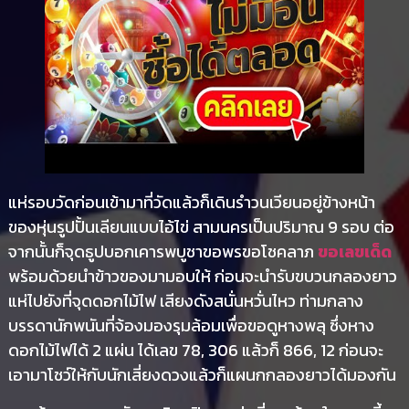
แห่รอบวัดก่อนเข้ามาที่วัดแล้วก็เดินรำวนเวียนอยู่ข้างหน้า
ของหุ่นรูปปั้นเลียนแบบไอ้ไข่ สามนครเป็นปริมาณ 9 รอบ ต่อ
จากนั้นก็จุดธูปบอกเคารพบูชาขอพรขอโชคลาภ
ขอเลขเด็ด
พร้อมด้วยนำข้าวของมามอบให้ ก่อนจะนำรับขบวนกลองยาว
แห่ไปยังที่จุดดอกไม้ไฟ เสียงดังสนั่นหวั่นไหว ท่ามกลาง
บรรดานักพนันที่จ้องมองรุมล้อมเพื่อขอดูหางพลุ ซึ่งหาง
ดอกไม้ไฟได้ 2 แผ่น ได้เลข 78, 306 แล้วก็ 866, 12 ก่อนจะ
เอามาโชว์ให้กับนักเสี่ยงดวงแล้วก็แผนกกลองยาวได้มองกัน