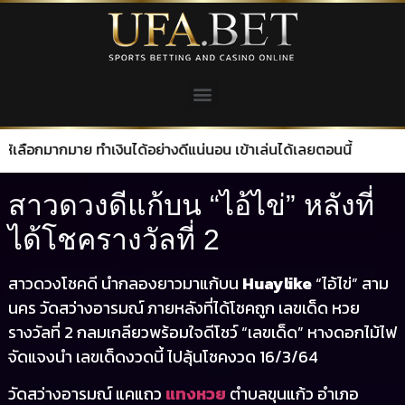
มาย ทำเงินได้อย่างดีแน่นอน เข้าเล่นได้เลยตอนนี้
สาวดวงดีแก้บน “ไอ้ไข่” หลังที่
ได้โชครางวัลที่ 2
สาวดวงโชคดี นำกลองยาวมาแก้บน
Huaylike
“ไอ้ไข่” สาม
นคร วัดสว่างอารมณ์ ภายหลังที่ได้โชคถูก เลขเด็ด หวย
รางวัลที่ 2 กลมเกลียวพร้อมใจดีโชว์ “เลขเด็ด” หางดอกไม้ไฟ
จัดแจงนำ เลขเด็ดงวดนี้ ไปลุ้นโชคงวด 16/3/64
วัดสว่างอารมณ์ แคแถว
แทงหวย
ตำบลขุนแก้ว อำเภอ