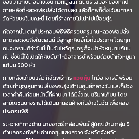
ของมาแก้บน อย่างเช่น หัวหมู ลิเก ดนตรี เสมอๆของทุกปี
ภายหลังที่หลวงพ่อปลั่งได้ตายลง แล้วก็ศพก็ตั้งไว้บนศาลา
วัดห้วยบงในขณะนี้ โดยที่ร่างกายไม่เน่าไม่เปื่อยยุ่ย
ถัดจากนั้น ตนก็ประกอบพิธีพิธีครอบครูแทนหลวงพ่อปลั่ง
มาตลอดจนถึงในตอนนี้ มีลูกลูกศิษย์ทั่วทั้งประเทศ โดยทุก
คนจะทราบดีว่าวันนี้เป็นวันไหว้คุณครู ก็จะนำหัวหมูมาแก้บน
กัน ซึ่งปีนี้ได้เปิดให้ศิษย์มาไหว้อาจารย์ พร้อมด้วยนำหัวหมูมา
แก้บน 500 หัว
ภายหลังแก้บนแล้ว ก็จัดพิธีการ
หวยหุ้น
ไหว้อาจารย์ พร้อม
ด้วยทำบุญสุนทานเลี้ยงพระรุ่งเช้าในศูนย์กลางวัน และก็ช่วง
เวลาค่ำคืนก่อนหน้านี้ที่ผ่านมา ได้มีงิ้วดนตรีมาแก้บน โดย
สามัญชนบางรายได้เดินมานอนค้างกันข้างในวัด เพื่อคอย
ประกอบพิธี
ระหว่างที่ทางด้าน นายชาตรี กล่อมพันธ์ ผู้ใหญ่บ้าน กลุ่ม 5
ตำบลกองทัพกิช อำเภอชุมแสงสว่าง จังหวัดจังหวัด