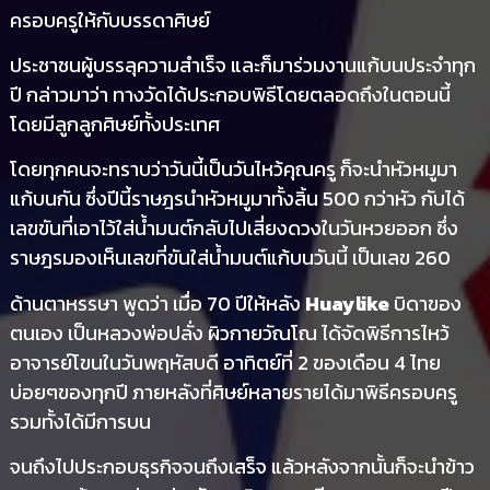
ครอบครูให้กับบรรดาศิษย์
ประชาชนผู้บรรลุความสำเร็จ และก็มาร่วมงานแก้บนประจำทุก
ปี กล่าวมาว่า ทางวัดได้ประกอบพิธีโดยตลอดถึงในตอนนี้
โดยมีลูกลูกศิษย์ทั้งประเทศ
โดยทุกคนจะทราบว่าวันนี้เป็นวันไหว้คุณครู ก็จะนำหัวหมูมา
แก้บนกัน ซึ่งปีนี้ราษฎรนำหัวหมูมาทั้งสิ้น 500 กว่าหัว กับได้
เลขขันที่เอาไว้ใส่น้ำมนต์กลับไปเสี่ยงดวงในวันหวยออก ซึ่ง
ราษฎรมองเห็นเลขที่ขันใส่น้ำมนต์แก้บนวันนี้ เป็นเลข 260
ด้านตาหรรษา พูดว่า เมื่อ 70 ปีให้หลัง
Huaylike
บิดาของ
ตนเอง เป็นหลวงพ่อปลั่ง ผิวกายวัณโณ ได้จัดพิธีการไหว้
อาจารย์โขนในวันพฤหัสบดี อาทิตย์ที่ 2 ของเดือน 4 ไทย
บ่อยๆของทุกปี ภายหลังที่ศิษย์หลายรายได้มาพิธีครอบครู
รวมทั้งได้มีการบน
จนถึงไปประกอบธุรกิจจนถึงเสร็จ แล้วหลังจากนั้นก็จะนำข้าว