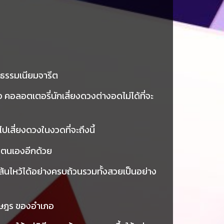
ธรรมเนียมจารีต
อลอตเตอรี่นักเสี่ยงดวงต่างอดไม่ได้ที่จะ
ปเสี่ยงดวงในงวดที่จะถึงนี้
องตนเองอีกด้วย
ส้นไหว้ได้อย่างครบถ้วนรวมทั้งสวยเป็นอย่าง
าษฎร ของอำเภอ