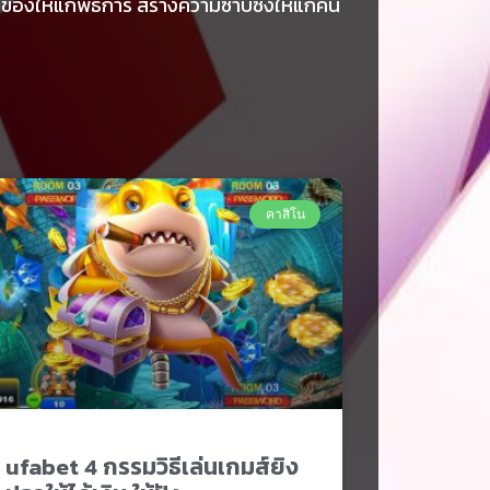
ของให้แก่พิธีการ สร้างความซาบซึ้งให้แก่คน
คาสิโน
ufabet 4 กรรมวิธีเล่นเกมส์ยิง