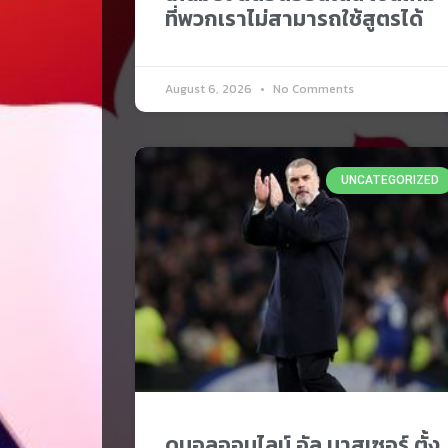
ที่พวกเราไม่สามารถใช้สูตรได้
August 6, 2026
No Comments
UNCATEGORIZED
ดูบอลออนไลน์ อัล นาสเซอร์ ตั้ง