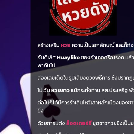
สร้างเสริม
หวย
ความเป็นเอกลักษณ์ และก็ก่
อันดีเลิศ
Huaylike
ของอำเภอศรีณรงค์ แล้วก
พากันไป
ส่องเลขเด็ดในธูปเสี่ยงดวงพิธีการ ซึ่งปรากฏเ
ไม่เว้น
หวยลาว
แม้กระทั้งท่าน สส.ประเสริฐ พ
ต่อไปก็ได้มีการรำเส้นไหว้เสาหลักเมืองของชา
ยิ่ง
ด้วยการแต่ง
ล็อตเตอร์รี่
ชุดชาวกวยซึ่งเป็น