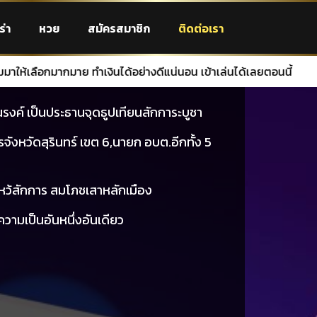
ร่า
หวย
สมัครสมาชิก
ติดต่อเรา
ากมาย ทำเงินได้อย่างดีแน่นอน เข้าเล่นได้เลยตอนนี้
รงค์ เป็นประธานจุดธูปเทียนสักการะบูชา
ังหวัดสุรินทร์ เขต 6,นายก อบต.อีกทั้ง 5
หว้สักการ สมโภชเสาหลักเมือง
วามเป็นอันหนึ่งอันเดียว