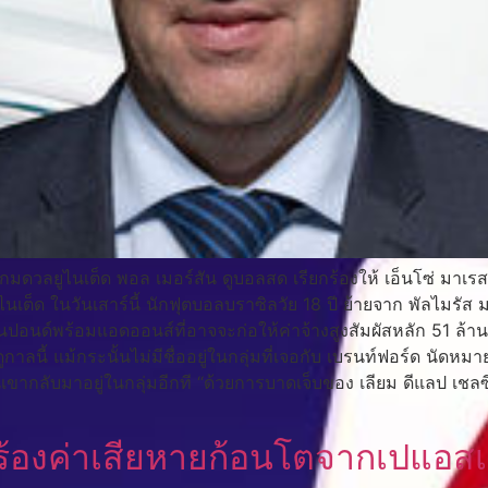
มดวลยูไนเต็ด พอล เมอร์สัน ดูบอลสด เรียกร้องให้ เอ็นโซ่ มาเรสก้า
ต็ด ในวันเสาร์นี้ นักฟุตบอลบราซิลวัย 18 ปี ย้ายจาก พัลไมรัส มา
ด์พร้อมแอดออนส์ที่อาจจะก่อให้ค่าจ้างสูงสัมผัสหลัก 51 ล้านปอน
าลนี้ แม้กระนั้นไม่มีชื่ออยู่ในกลุ่มที่เจอกับ เบรนท์ฟอร์ด นัดหมาย
นเขากลับมาอยู่ในกลุ่มอีกที “ด้วยการบาดเจ็บของ เลียม ดีแลป เชลซี
ียกร้องค่าเสียหายก้อนโตจากเปแอส