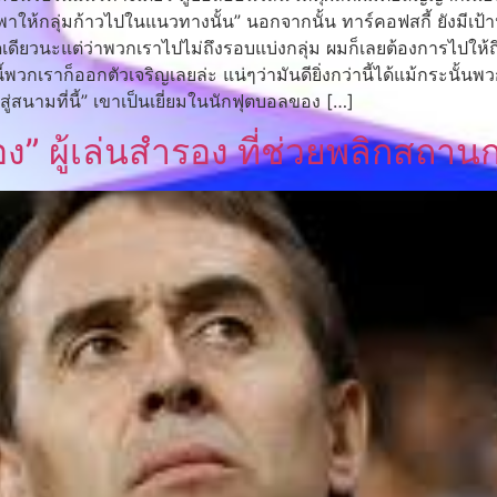
พาให้กลุ่มก้าวไปในแนวทางนั้น” นอกจากนั้น ทาร์คอฟสกี้ ยังมีเป้าห
ู่นิดเดียวนะแต่ว่าพวกเราไปไม่ถึงรอบแบ่งกลุ่ม ผมก็เลยต้องการไปให้
กเราก็ออกตัวเจริญเลยล่ะ แน่ๆว่ามันดียิ่งกว่านี้ได้แม้กระนั้นพว
ู่สนามที่นี้” เขาเป็นเยี่ยมในนักฟุตบอลของ […]
” ผู้เล่นสำรอง ที่ช่วยพลิกสถาน