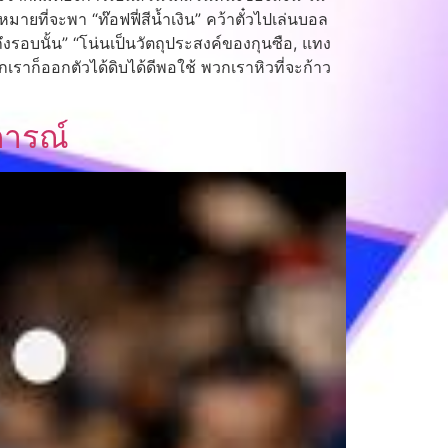
มายที่จะพา “ท๊อฟฟี่สีน้ำเงิน” คว้าตั๋วไปเล่นบอล
ถึงรอบนั้น” “โน่นเป็นวัตถุประสงค์ของกุนซือ, แทง
กเราก็ออกตัวได้ดิบได้ดีพอใช้ พวกเราหิวที่จะก้าว
การณ์