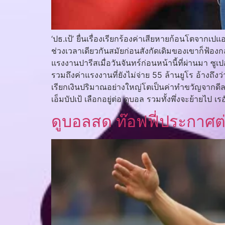
‘ปธ.เป้’ ยื่นเรื่องเรียกร้องค่าเสียหายก้อนโตจากเ
ช่วงเวลาเดียวกันสมัยก่อนสังกัดเดิมของเขาก็ฟ้อง
แรงงานปารีสเมื่อวันจันทร์ก่อนหน้านี้ที่ผ่านมา ซูเปอ
รวมถึงค่าแรงงานที่ยังไม่จ่าย 55 ล้านยูโร อ้างถ
เรียกเงินปริมาณอย่างใหญ่โตเป็นค่าทำขวัญจากดีลย้
เอ็มบัปเป้ เลือกอยู่ต่อ ดูบอล รวมทั้งพึ่งจะย้ายไ
ดูบอลสด ท๊อฟฟี่ประกาศต่