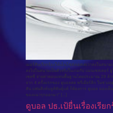
เมอร์สันเรียกร้องให้เอ็นโซ่ส่งเอสเตเวาลงในสนามเก
ลงไปในสนามเป็นตัวจริงในเกมกับ แมนเชสเตอร์ ยูไนเ
เชลซี จ่ายค่าตอบแทนพื้นฐานโดยประมาณ 29 ล้านปอน
จาก 4 ครั้งแรกของ ดูบอลสด พรีเมียร์ลีก ในช่วงฤดูก
สัน แฟนสิงห์บลูส์พันธุ์แท้ ก็ต้องการ ดูบอล มองเห็
ของแนวรุกออกมา” […]
ดูบอล ปธ.เป้ยื่นเรื่องเร