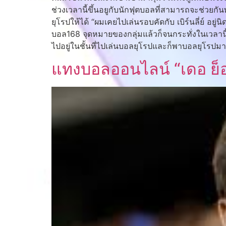
ช่วงเวลานี้ขึ้นอยูกับนักฟุตบอลที่สามารถจะช่วยกัน
ยุโรปให้ได้ “ผมเคยไปเล่นรอบคัดกับ เบิร์นลี่ย์ อย
บอล168 จุดหมายของกลุ่มแล้วก็จนกระทั่งในเวลานี้พว
ไปอยู่ในชั้นที่ไปเล่นบอลยุโรปและก็พาบอลยุโรปมาส
แทงบอลออนไลน์ “เดอ ย็อง