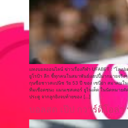
แทงบอลออนไลน์ ข่าวเรื่องกีฬา UFABET : “โลเปเตกี”
ยูโรป้า ลีก ชี้ทุกคนในสมาพันธ์แฮปปี้มากมายจร
กุนซือชาวสแปนิช วัย 53 ปี ของ เซบีย่า สมาคมใ
ทีมเชือดชนะ แมนเชสเตอร์ ยูไนเต็ด ในนัดหมายตัดเชื
ประตู จากลูกยิงจบท้ายของ […]
บอลสด เป๊ป กวาร์ดิโอล่า