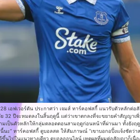
2028 เอฟเวอร์ตัน ประกาศว่า เจมส์ ทาร์คอฟสกี้ แนวรับตัวหลักต่
ัย 32 ปีจะหมดลงในสิ้นฤดูนี้ แต่ว่าเขาตกลงที่จะขยายคำสัญญาเพิ่
ามเป็นตัวหลักให้กลุ่มตลอดตอนสามฤดูก่อนหน้าที่ผ่านมา ทั้งยังฤดู
ลานี้นะ” ทาร์คอฟสกี้ ดูบอลสด ให้สัมภาษณ์ “เขาบอกอปิ้งแจ้งชัดว่
ดีขึ้นไปในแนวทางเดียว ดูบอลออนไลน์ เหตุผลที่ผมต่อสัญญาก็เนื่อ