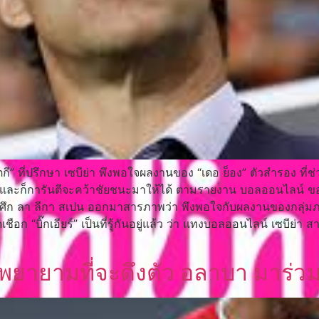
 ที่ปรึกษา เซบีย่า พึงพอใจผลงานของ “เดอ ย็อง” ตัวสำรอง ที่ช่วยก
ิงๆและก็การันตีจะคว้าชัยชนะมาให้ได้ ตามรายงาน บอลออนไลน์ ข
นศึก ลา ลีกา สเปน ออกมาสารภาพว่า พึงพอใจกับผลงานของกลุ่มภ
อก “บิ๊กเอียร์” เป็นที่รู้กันอยู่แล้ว ว่า แทงบอลออนไลน์ เซบีย่
 พยายามที่จะดึงตัว อลาบา มาร่ว