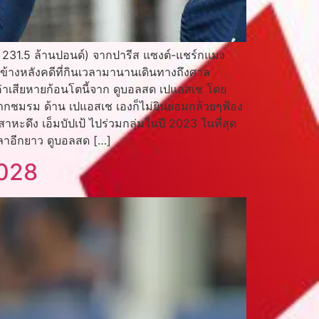
มาณ 231.5 ล้านปอนด์) จากปารีส แซงต์-แชร์กแมง
 ข้างหลังคดีที่กินเวลามานานเดินทางถึงศาล
กร้องค่าเสียหายก้อนโตนี้จาก ดูบอลสด เปแอสเช โดย
มจากชมรม ด้าน เปแอสเช เองก็ไม่ยินยอมกล้วยๆฟ้อง
หะดึง เอ็มบัปเป้ ไปร่วมกลุ่มในปี 2023 ในที่สุด
เวลาอีกยาว ดูบอลสด […]
2028