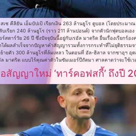
ปแอสเช คีลิยัน เอ็มบัปเป้ เรียกเงิน 263 ล้านยูโร ดูบอล (โดยประ
กลับเรียก 240 ล้านยูโร (ราว 211 ล้านปอนด์) จากตัวนักฟุตบอลเอง
ร์สตาร์วัย 26 ปี ซึ่งปัจจุบันนี้อยู่กับเรอัล มาดริด ยื่นเรื่องเรีย
ึงว่าได้ผลสำเร็จจากปัญหาคำสัญญารวมทั้งการกระทำที่ไม่ยุติธรร
ายตัว 300 ล้านยูโรที่ล้มเหลว ในตอนที่ อัล-ฮิลาล จากซาอุฯ อุตสา
ป เรอัล มาดริด แบบไร้คุณค่าตัวในซัมเมอร์ปีถัดมา ศาลคาดว่าจะใช้
อสัญญาใหม่ ‘ทาร์คอฟสกี้’ ถึงปี 