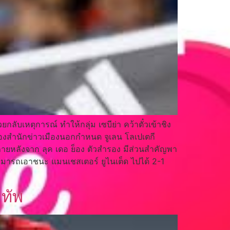
ลับเหตุการณ์ ทำให้กลุ่ม เซบีย่า คว้าตั๋วเข้าชิง
องสำนักข่าวเมืองนอกกำหนด จูเลน โลเปเตกี
ายหลังจาก ลุค เดอ ย็อง ตัวสำรอง มีส่วนสำคัญพา
า สามารถเอาชนะ แมนเชสเตอร์ ยูไนเต็ด ไปได้ 2-1
มทัพ