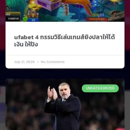
ufabet 4 กรรมวิธีเล่นเกมส์ยิงปลาให้ได้
เงิน ให้ปัง
July 21, 2026
No Comments
UNCATEGORIZED