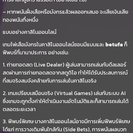
– หากพนันฝั่งเสือหรือมังกรแล้วผลออกเสมอ จะเสียเงินเสีย
ทองพนันกึ่งหนึ่ง
แบบอย่างคาสิโนออนไลน์
เกมไพ่เสือมังกรในคาสิโนออนไลน์ชอบมีแบบและ
betufa
ก็
ฟีพบร์ที่นานาประการ อย่างเช่น:
1. ถ่ายทอดสด (Live Dealer) ผู้เล่นสามารถเล่นกับดีลเลอร์
สดผ่านการถ่ายทอดสดจากสตูดิโอ ทำให้ได้รับประสบการณ์
ที่สมจริงสมจังคล้ายกับการเล่นในคาสิโนจริง
2. เกมเปรียบเสมือนจริง (Virtual Games) เล่นกับระบบ AI
ซึ่งเกมจะถูกตั้งค่าให้ดำเนินงานอัตโนมัติและก็สามารถเล่นได้
ตลอดระยะเวลา
3. ฟีพบร์พิเศษ บางคาสิโนออนไลน์อาจมีการเพิ่มฟีพบร์พิเศษ
ได้แก่ การวางเดิมพันใกล้กัน (Side Bets), การพนันผลบวก