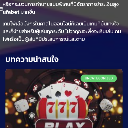
หรือกระบวนการทำนายแบบพิเศษที่มีอัตราการชำระเงินสูง
ีีีufabet
มากขึ้น
เกมไพ่เสือมังกรในคาสิโนออนไลน์ก็เลยเป็นเกมที่บันเทิงใจ
และก็ง่ายสำหรับผู้เล่นทุกระดับ ไม่ว่าคุณจะพึ่งจะเริ่มเล่นเกม
ไพ่หรือเป็นผู้เล่นที่มีประสบการณ์และตาม
บทความน่าสนใจ
UNCATEGORIZED