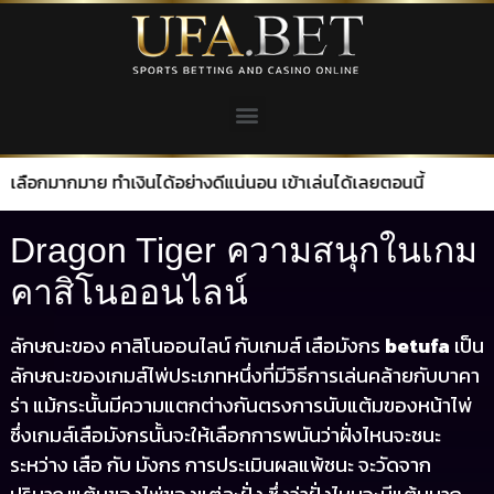
ย ทำเงินได้อย่างดีแน่นอน เข้าเล่นได้เลยตอนนี้
Dragon Tiger ความสนุกในเกม
คาสิโนออนไลน์
ลักษณะของ คาสิโนออนไลน์ กับเกมส์ เสือมังกร
betufa
เป็น
ลักษณะของเกมส์ไพ่ประเภทหนึ่งที่มีวิธีการเล่นคล้ายกับบาคา
ร่า แม้กระนั้นมีความแตกต่างกันตรงการนับแต้มของหน้าไพ่
ซึ่งเกมส์เสือมังกรนั้นจะให้เลือกการพนันว่าฝั่งไหนจะชนะ
ระหว่าง เสือ กับ มังกร การประเมินผลแพ้ชนะ จะวัดจาก