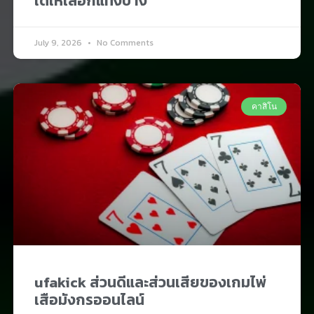
ใดให้เลือกแทงบ้าง
July 9, 2026
No Comments
คาสิโน
ufakick ส่วนดีและส่วนเสียของเกมไพ่
เสือมังกรออนไลน์