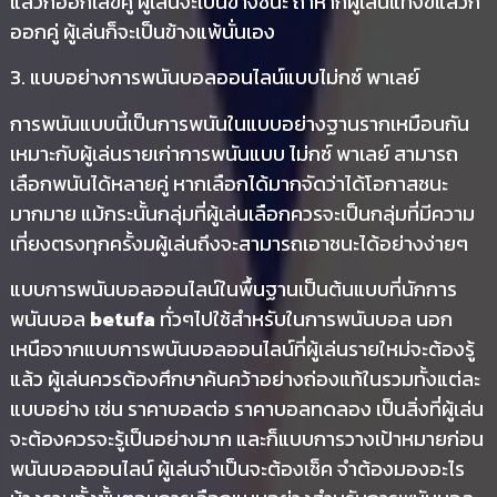
แล้วก็ออกเลขคู่ ผู้เล่นจะเป็นข้างชนะ ถ้าหากผู้เล่นแทงขี้แล้วก็
ออกคู่ ผู้เล่นก็จะเป็นข้างแพ้นั่นเอง
3. แบบอย่างการพนันบอลออนไลน์แบบไม่กซ์ พาเลย์
การพนันแบบนี้เป็นการพนันในแบบอย่างฐานรากเหมือนกัน
เหมาะกับผู้เล่นรายเก่าการพนันแบบ ไม่กซ์ พาเลย์ สามารถ
เลือกพนันได้หลายคู่ หากเลือกได้มากจัดว่าได้โอกาสชนะ
มากมาย แม้กระนั้นกลุ่มที่ผู้เล่นเลือกควรจะเป็นกลุ่มที่มีความ
เที่ยงตรงทุกครั้งมผู้เล่นถึงจะสามารถเอาชนะได้อย่างง่ายๆ
แบบการพนันบอลออนไลน์ในพื้นฐานเป็นต้นแบบที่นักการ
พนันบอล
betufa
ทั่วๆไปใช้สำหรับในการพนันบอล นอก
เหนือจากแบบการพนันบอลออนไลน์ที่ผู้เล่นรายใหม่จะต้องรู้
แล้ว ผู้เล่นควรต้องศึกษาค้นคว้าอย่างถ่องแท้ในรวมทั้งแต่ละ
แบบอย่าง เช่น ราคาบอลต่อ ราคาบอลทดลอง เป็นสิ่งที่ผู้เล่น
จะต้องควรจะรู้เป็นอย่างมาก และก็แบบการวางเป้าหมายก่อน
พนันบอลออนไลน์ ผู้เล่นจำเป็นจะต้องเช็ค จำต้องมองอะไร