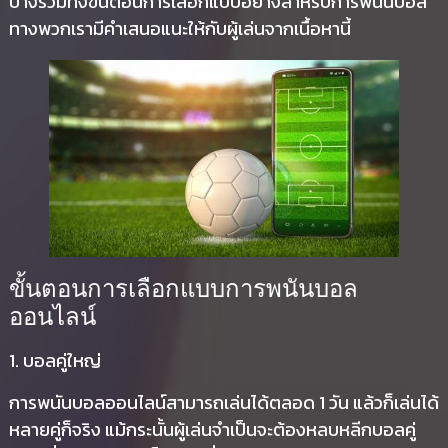
บ้างรวมทั้งขั้นตอนการเลือกแบบอย่างสำหรับการพนันบอล
ทางพวกเรามีคำเสนอแนะให้กับผู้เล่นจากเนื้อหานี้
ขั้นตอนการเลือกแบบการพนันบอล
ออนไลน์
1. บอลคู่ใหญ่
การพนันบอลออนไลน์สามารถเล่นได้ตลอด 1 วัน แล้วก็เล่นได้
หลายคู่ก็จริง แม้กระนั้นผู้เล่นจำเป็นจะต้องหลบหลีกบอลคู่