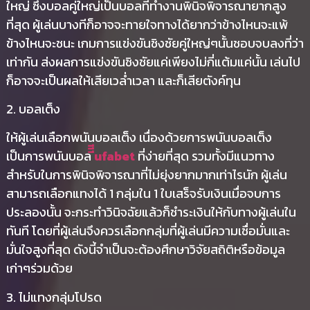
ใหญ่ ซึ่งบอลคู่ใหญ่เป็นบอลที่ทำงานพินิจพิจารณายากสูง
ที่สุด ผู้เล่นบางทีก็อาจจะทายใจทางได้ยากว่าข้างไหนจะแพ้
ข้างไหนจะชนะ เกมการแข่งขันชิงชัยคู่ใหญ่ๆนั้นชอบจบลงที่ว่า
เท่ากัน ส่งผลการแข่งขันชิงชัยแค่เพียงไม่กี่แต้มแค่นั้น เล่นไป
ก็อาจจะเป็นผลให้เสียเวล่ำเวลา และก็เสียตังค์ทุน
2. บอลเต็ง
ให้ผู้เล่นเลือกพนันบอลเต็ง เนื่องด้วยการพนันบอลเต็ง
เป็นการพนันบอล
ีีีufabet
ที่ง่ายที่สุด รวมทั้งมีแนวทาง
สำหรับในการพินิจพิจารณาที่ไม่ยุ่งยากมากเท่าไรนัก ผู้เล่น
สามารถเลือกแทงได้ 1 กลุ่มใน 1 ใบเสร็จรับเงินเมื่อจบการ
ประลองนั้น จะกระทำวินิจฉัยแล้วก็ชำระเงินให้กับทางผู้เล่นใน
ทันที โดยที่ผู้เล่นจึงควรเลือกกลุ่มที่ผู้เล่นมีความเชื่อมั่นและ
มั่นใจสูงที่สุด ดังนี้จำเป็นจะต้องศึกษาวิจัยสถิติหรือข้อมูล
เก่าๆร่วมด้วย
3. ไม่แทงกลุ่มโปรด