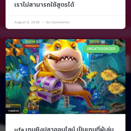
เราไม่สามารถใช้สูตรได้
August 6, 2026
No Comments
UNCATEGORIZED
ufa เกมยิงปลาออนไลน์ เป็นเกมที่ผู้เล่น