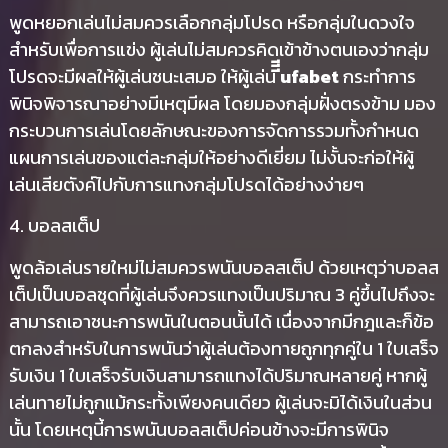
พูดหยอกเล่นไม่สมควรเลือกกลุ่มโปรด หรือกลุ่มในดวงใจ
สำหรับเพื่อการแข่ง ผู้เล่นไม่สมควรคิดเข้าข้างตนเองว่ากลุ่ม
โปรดจะมีผลให้ผู้เล่นชนะเสมอ ให้ผู้เล่น
ีีีufabet
กระทำการ
พินิจพิจารณาอย่างมีเหตุมีผล โดยมองกลุ่มฝั่งตรงข้าม มอง
กระบวนการเล่นโดยลักษณะของการจัดการรวมทั้งกำหนด
แผนการเล่นของแต่ละกลุ่มให้อย่างดีเยี่ยม ไม่งั้นจะก่อให้ผู้
เล่นเสียตังค์ไปกับการแทงกลุ่มโปรดได้อย่างง่ายๆ
4. บอลสเต็ป
พูดล้อเล่นรายใหม่ไม่สมควรพนันบอลสเต็ป ด้วยเหตุว่าบอลส
เต็ปเป็นบอลชุดที่ผู้เล่นจึงควรแทงเป็นปริมาณ 3 คู่ขึ้นไปถึงจะ
สามารถเอาชนะการพนันในตอนนั้นได้ เนื่องจากมีกฎและก็ข้อ
ตกลงสำหรับในการพนันว่าผู้เล่นต้องทายถูกทุกคู่ใน 1 ใบเสร็จ
รับเงิน 1 ใบเสร็จรับเงินสามารถแทงได้ปริมาณหลายคู่ หากผู้
เล่นทายไม่ถูกแม้กระทั้งเพียงคนเดียว ผู้เล่นจะมิได้เงินในส่วน
นั้น โดยเหตุนี้การพนันบอลสเต็ปค่อนข้างจะมีการพินิจ