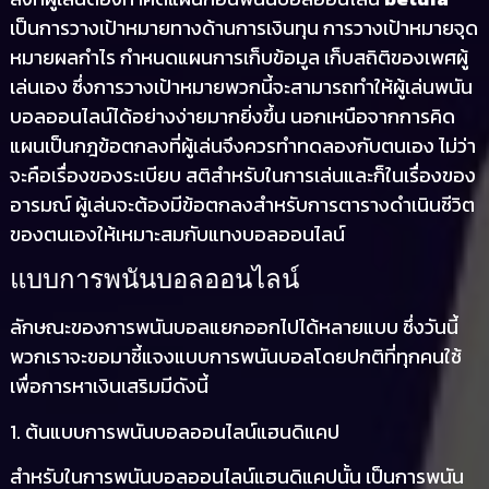
เป็นการวางเป้าหมายทางด้านการเงินทุน การวางเป้าหมายจุด
หมายผลกำไร กำหนดแผนการเก็บข้อมูล เก็บสถิติของเพศผู้
เล่นเอง ซึ่งการวางเป้าหมายพวกนี้จะสามารถทำให้ผู้เล่นพนัน
บอลออนไลน์ได้อย่างง่ายมากยิ่งขึ้น นอกเหนือจากการคิด
แผนเป็นกฎข้อตกลงที่ผู้เล่นจึงควรทำทดลองกับตนเอง ไม่ว่า
จะคือเรื่องของระเบียบ สติสำหรับในการเล่นและก็ในเรื่องของ
อารมณ์ ผู้เล่นจะต้องมีข้อตกลงสำหรับการตารางดำเนินชีวิต
ของตนเองให้เหมาะสมกับแทงบอลออนไลน์
แบบการพนันบอลออนไลน์
ลักษณะของการพนันบอลแยกออกไปได้หลายแบบ ซึ่งวันนี้
พวกเราจะขอมาชี้แจงแบบการพนันบอลโดยปกติที่ทุกคนใช้
เพื่อการหาเงินเสริมมีดังนี้
1. ต้นแบบการพนันบอลออนไลน์แฮนดิแคป
สำหรับในการพนันบอลออนไลน์แฮนดิแคปนั้น เป็นการพนัน