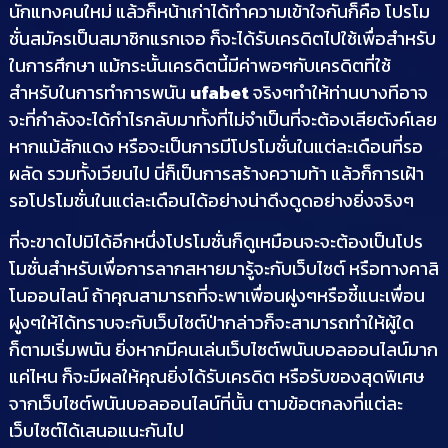
นักแทงคนใหม่ แล้วก็หน้าเก่าได้ทำความเข้าใจกันก็คือ โปรโม
ชั่นสมัครเป็นสมาชิกแรกเจอ ก็จะได้รับเครดิตไปใช้เพื่อสำหรับ
ในการศึกษา แม้กระนั้นเครดิตนี้มีค่าพอๆกับเครดิตที่ใช้
สำหรับในการทำการพนัน
ufabet
จริงๆทำให้ท่านบางทีอาจ
จะที่กำลังจะได้กำไรกลับมาทั้งที่ไม่จำเป็นที่จะต้องเสียตังค์เลย
หากแม้สักแดง หรือจะเป็นการมีโปรโมชั่นในแต่ละเดือนที่รอ
ผลัด รวมทั้งเวียนไป นี่ก็เป็นการสร้างความท้า แล้วก็การเฝ้า
รอโปรโมชั่นในแต่ละเดือนได้อย่างน่าดึงดูดอย่างยิ่งจริงๆ
ที่จะขาดไปมิได้อีกหนึ่งโปรโมชั่นก็ดูเหมือนจะจะต้องเป็นโปร
โมชั่นสำหรับเพื่อการลากสหายมารู้จะกับเว็บไซต์ หรือทางคาสิ
โนออนไลน์ ถ้าคุณสามารถที่จะพาเพื่อนฝูงๆหรือชี้แนะเพื่อน
ฝูงๆให้ได้ทราบจะกับเว็บไซต์ป่ากล่าวก็จะสามารถทำให้ผู้ใด
ก็ตามเริ่มพนัน ยิ่งหากมีคนเล่นเว็บไซต์พนันบอลออนไลน์มาก
แค่ไหน ก็จะมีผลให้คุณยิ่งได้รับเครดิต หรือรับของสุดพิเศษ
จากเว็บไซต์พนันบอลออนไลน์ที่นั้น ตามข้อตกลงที่แต่ละ
เว็บไซต์ได้เสนอแนะกันไป