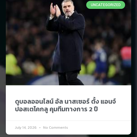
UNCATEGORIZED
ดูบอลออนไลน์ อัล นาสเซอร์ ตั้ง แอนจ์
ปอสเตโคกลู คุมทีมทางการ 2 ปี
July 14, 2026
No Comments