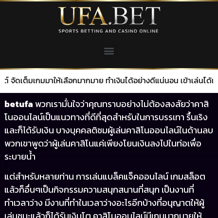
มาให้เลือกมากมาย ทำเงินได้อย่างดีแน่นอน เข้าเล่นได้เลยตอนนี้
betufa
พวกเรามั่นใจว่าคุณทราบอย่างไม่ต้องสงสัยว่าคาสิ
โนออนไลน์เป็นแนวทางที่ดีที่สุดสำหรับในการบรรเทา รื้นเริง
และก็ได้รับเงิน บางบุคคลติชมผู้เล่นคาสิโนออนไลน์ในด้านลบ
พวกเขาพูดว่าผู้เล่นคาสิโนแค่เพียงโยนเงินลงไปในท่อเพื่อ
ระบายน้ำ
แต่สำหรับหลายท่าน การเล่นแบล็คแจ็คออนไลน์ เกมสล็อต
แล้วก็อื่นๆเป็นกิจกรรมความสนุกสนานที่สนุก เป็นงานที่
ทำเวลาว่าง มีงานที่ทำในเวลาว่างอะไรอีกบ้างที่อนุญาตให้ผู้
เล่นชนะแล้วก็ได้รับเงินโต คาสิโนออนไลน์มีเกมมากมายให้