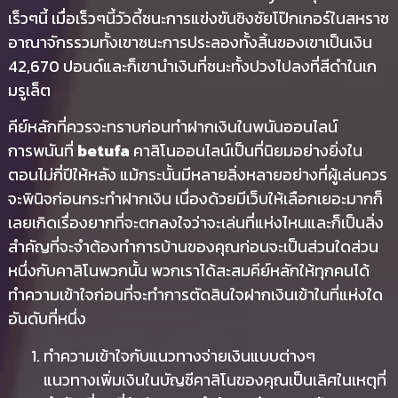
เร็วๆนี้ เมื่อเร็วๆนี้วัวดี้ชนะการแข่งขันชิงชัยโป๊กเกอร์ในสหราช
อาณาจักรรวมทั้งเขาชนะการประลองทั้งสิ้นของเขาเป็นเงิน
42,670 ปอนด์และก็เขานำเงินที่ชนะทั้งปวงไปลงที่สีดำในเก
มรูเล็ต
คีย์หลักที่ควรจะทราบก่อนทำฝากเงินในพนันออนไลน์
การพนันที่
betufa
คาสิโนออนไลน์เป็นที่นิยมอย่างยิ่งใน
ตอนไม่กี่ปีให้หลัง แม้กระนั้นมีหลายสิ่งหลายอย่างที่ผู้เล่นควร
จะพินิจก่อนกระทำฝากเงิน เนื่องด้วยมีเว็บให้เลือกเยอะมากก็
เลยเกิดเรื่องยากที่จะตกลงใจว่าจะเล่นที่แห่งไหนและก็เป็นสิ่ง
สำคัญที่จะจำต้องทำการบ้านของคุณก่อนจะเป็นส่วนใดส่วน
หนึ่งกับคาสิโนพวกนั้น พวกเราได้สะสมคีย์หลักให้ทุกคนได้
ทำความเข้าใจก่อนที่จะทำการตัดสินใจฝากเงินเข้าในที่แห่งใด
อันดับที่หนึ่ง
ทำความเข้าใจกับแนวทางจ่ายเงินแบบต่างๆ
แนวทางเพิ่มเงินในบัญชีคาสิโนของคุณเป็นเลิศในเหตุที่