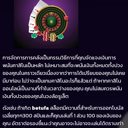
การจัดการการคลังเป็นกรรมวิธีการที่คุณจัดแจงเงินการ
พนันคาสิโนเป็นหลัก ไม่เหมาะสมที่จะพนันเงินทั้งหมดทั้งปวง
ของคุณในคราวเดียวเนื่องจากว่าการได้เปรียบของคุณไม่เคย
มีมาก่อน ไม่ว่าจะเป็นเกมคาสิโนอะไรก็แล้วแต่ ถ้าหากคาสิโน
ออนไลน์เป็นงานที่ทำในเวลาว่างของคุณ คุณไม่สมควรพนัน
เงินทั้งปวงของคุณในวงล้อรูเล็ต
ดังเช่น ถ้าเกิด
betufa
สล็อตมีความถี่สำหรับการออกโบนัส
เฉลี่ยทุกๆ300 สปินและก็คุณเล่นที่ 1 ส่วน 100 ของเงินของ
คุณ อัตราต่อรองชี้แนะว่าคุณอาจจะไม่อาจจะเล่นได้ตราบเท่า