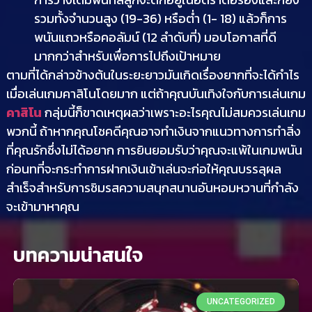
รวมทั้งจำนวนสูง (19-36) หรือต่ำ (1- 18) แล้วก็การ
พนันแถวหรือคอลัมน์ (12 ลำดับที่) มอบโอกาสที่ดี
มากกว่าสำหรับเพื่อการไปถึงเป้าหมาย
ตามที่ได้กล่าวข้างต้นในระยะยาวมันเกิดเรื่องยากที่จะได้กำไร
เมื่อเล่นเกมคาสิโนโดยมาก แต่ถ้าคุณบันเทิงใจกับการเล่นเกม
คาสิโน
กลุ่มนี้ก็ขาดเหตุผลว่าเพราะอะไรคุณไม่สมควรเล่นเกม
พวกนี้ ถ้าหากคุณโชคดีคุณอาจทำเงินจากแนวทางการทำสิ่ง
ที่คุณรักซึ่งไม่ได้อยาก การยินยอมรับว่าคุณจะแพ้ในเกมพนัน
ก่อนทที่จะกระทำการฝากเงินเข้าเล่นจะก่อให้คุณบรรลุผล
สำเร็จสำหรับการชิมรสความสนุกสนานอันหอมหวานที่กำลัง
จะเข้ามาหาคุณ
บทความน่าสนใจ
UNCATEGORIZED