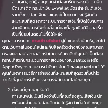
สำคัญที่สุดที่ผู้เล่นทุกคนจำต้องตรึกตรอง บัตรเดบิต
บัตรเครดิต กระเป๋าเงิน E-Wallet บัตรสำหรับเติมเงิน
รวมทั้งการโอนเงินผ่านแบงค์เป็นแนวทางที่รู้จักกัน
เหมาะสมที่สุด หากว่าระบบการจ่ายเงินที่เปิดใช้งานการ
จ่ายเงินบนโทรศัพท์เคลื่อนที่และก็สกุลเงินดิจิตอลเริ่ม
เป็นที่นิยมในตอนไม่กี่ปีให้หลัง
คุณสามารถมอง
ทางเข้า ufabet
คู่มือแบงค์ฉบับบริบูรณ์ได้
ตามเว็บคาสิโนออนไลน์และก็บล็อครีวิวต่างๆซึ่งคุณสามารถ
กรองผลมอบโอกาสสำหรับในการค้นหาสิ่งที่คุณจำเป็นต้อง
ทราบเกี่ยวกับกระบวนการจ่ายเงินอย่างเช่น Bitcoin หรือ
Apple Pay กระบวนการทำศึกษาค้นคว้าของคุณจะช่วยทำให้
คุณค้นหากรรมวิธีการจ่ายเงินที่เหมาะสมที่สุดรวมทั้งน่าไว้
วางใจที่สุดสำหรับกิจกรรมการพนันออนไลน์ของคุณ
ตั้งงบที่คุณยอมรับได้
การเล่นพนันเป็นเรื่องจำเป็นที่คุณต้องสูญเสียเงิน นัก
พนันคนจำนวนไม่น้อยติดกับ ไม่รู้จักว่าเมื่อใดที่จะหยุด