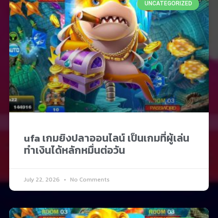
UNCATEGORIZED
ufa เกมยิงปลาออนไลน์ เป็นเกมที่ผู้เล่น
ทำเงินได้หลักหมื่นต่อวัน
July 22, 2026
No Comments