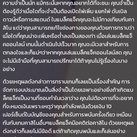
ความจำเป็นนัก แม้กระนั้นหากคุณอยากได้ที่จะชนะ คุณจำเป็น
ต้องรู้ดีว่าเมื่อใดที่จะจำเป็นต้องเปิดไพ่เพิ่ม แยกไพ่ ดับเบิล
ดาวน์หรือการสแตนด์ ในแบล็คแจ็คคุณจะไม่มีทางเทียบกับคา
สิโน แต่ว่าคุณสามารถแก้ไขช่องทางของคุณด้วยการทราบว่า
เมื่อใดที่คุณน่าจะเพิ่มหรือต่ำลงเป็นสองเท่า เมื่อเล่นแบล็คแจ็
คออนไลน์ เกมนั้นดำเนินไปเร็วมาก คุณจะมีเวลาสำหรับการ
ตกลงใจและก็แน่ๆว่าหากคุณเล่นแบล็คแจ็คออนไลน์สด คุณ
จะไม่มีเจ้ามือที่คุณสามารถปรึกษาได้ถ้าคุณไม่รู้เรื่องในบาง
อย่าง
ด้วยเหตุผลดังกล่าวการทราบเกมก็เลยเป็นเรื่องสำคัญ การ
จัดการงบประมาณเป็นสิ่งจำเป็นโดยเฉพาะอย่างยิ่งถ้าเกิดแบ
ล็คแจ็คเป็นงานที่ชอบทำในเวลาว่าง คุณไม่ต้องการที่จะอยาก
ที่จะหมดเงินเพราะเหตุว่าคุณกำลังพนันด้วยเงิน 10
เปอร์เซ็นต์ในบัญชีของคุณสำหรับการพนันครั้งเดียว เหมือน
กันกับเกมคาสิโนอื่นๆแบล็คแจ็คมีอคติต่อคาสิโน ด้วยเหตุผล
ดังกล่าวก็เลยไม่มีข้อดี แต่ถ้าเกิดคุณพนันและก็เล่นอย่าง