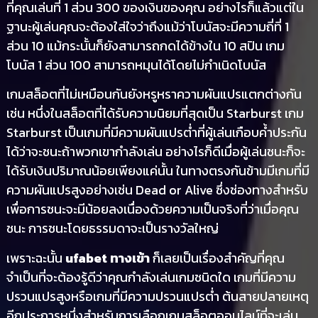
ที่คุณเล่นที่ 1 ส่วน 300 ของเงินของคุณ อย่างไรก็แล้วแต่ใน
ฐานะผู้เล่นคุณจะต้องใส่ใจว่าถึงแม้ว่าโบนัสจะมีความถี่ที่ 1
ส่วน 10 แม้กระนั้นก็ยังสามารถกดได้ข้างใน 10 สปิน เกม
โบนัส 1 ส่วน 100 สามารถหมุนได้โดยไม่กำเนิดโบนัส
เกมสล็อตที่ไม่เหมือนกันยังหรูหราความผันแปรแตกต่างกัน
เช่น หนึ่งในสล็อตที่ได้รับความนิยมที่สุดเป็น Starburst เกม
Starburst เป็นเกมที่มีความผันแปรต่ำที่ผู้เล่นเกือบค้ำประกัน
ได้ว่าจะชนะถ้าพวกเขากำลังเล่น อย่างไรก็ดีเมื่อผู้เล่นชนะก็จะ
ได้รับเงินปริมาณน้อยเพียงแค่นั้น ในทางตรงกันข้ามมีเกมที่มี
ความผันแปรสูงอย่างเช่น Dead or Alive ซึ่งช่องทางสำหรับ
เพื่อการชนะจะมีน้อยลงเนื่องด้วยความเป็นจริงที่ว่าเมื่อคุณ
ชนะ การชนะโดยธรรมดาจะเป็นรางวัลใหญ่
เพราะฉะนั้น
ufabet ทางเข้า
ก็เลยเป็นเรื่องสำคัญที่คุณ
จำเป็นที่จะต้องรู้ดีว่าคุณกำลังเล่นเกมชนิดใด เกมที่มีความ
ปรวนแปรสูงหรือเกมที่มีความปรวนแปรต่ำ ต้นสายปลายเหตุ
อีกประการหนึ่งสำหรับการเลือกเกมสล็อตออนไลน์ที่จะเล่น