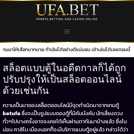
อกมากมาย ทำเงินได้อย่างดีแน่นอน เข้าเล่นได้เลยตอนนี้
สล็อตแบบตู้ในอดีตกาลก็ได้ถูก
ปรับปรุงให้เป็นสล็อตออนไลน์
ด้วยเช่นกัน
ความเป็นมาของสล็อตออนไลน์มีจุดกำเนิดมาจากเกมตู้
betufa
ซึ่งจะเป็นรูปแบบของตู้ที่มีคันบังคับ นักเสี่ยงดวง
ทั่วๆไปบางครั้งอาจจะเคยได้เห็นผ่านตากันมาบ้างแล้ว ซึ่งใน
บ่อน คาสิโน เมืองนอกก็จะมีบริการแบบตู้อยู่แล้ว กล่าวได้ว่า