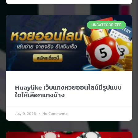
UNCATEGORIZED
Huaylike เว็บแทงหวยออนไลน์มีรูปแบบ
ใดให้เลือกแทงบ้าง
July 9, 2026
No Comments