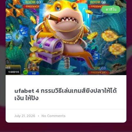
คาสิโน
ufabet 4 กรรมวิธีเล่นเกมส์ยิงปลาให้ได้
เงิน ให้ปัง
July 21, 2026
No Comments