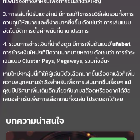
ที่เพิ่มช่องทางสำหรับเพื่อการชนะรางวัลใหญ่
3. การเล่นที่ปรับแต่งใหม่ มีการแก้ไขกรรมวิธีเล่นรวมทั้งการ
ควบคุมให้สบายและก็ง่ายมากยิ่งขึ้น ดังเช่นว่า การเล่นแบบ
อัตโนมัติ การตั้งค่าพนันที่นานาประการ
4. ระบบการชำระเงินที่น่าดึงดูด มีการเพิ่มต้นแบบ
ีufabet
การชำระเงินใหม่ๆที่มีความมากมายหลาย ดังเช่นว่า การชำระ
เงินแบบ Cluster Pays, Megaways, รวมทั้งอื่นๆ
เกมใหม่ๆกลุ่มนี้ทำให้ผู้เล่นมีตัวเลือกมากขึ้นเรื่อยๆแล้วก็เพิ่ม
ความสนุกสนานร่าเริงสำหรับเพื่อการเล่นมากขึ้นเรื่อยๆ แม้
คุณมีปริศนาเพิ่มเติมอีกเกี่ยวกับเกมสล๊อตหรืออยากได้ข้อ
เสนอสำหรับเพื่อการเลือกเกมที่จะเล่น โปรดบอกได้เลย
บทความน่าสนใจ