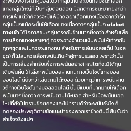
จะพินิจพิจารณาคู่บอลได้ว่า กลุ่มไหน จะเป็นกลุ่มชนะ เลือก
แทงกลุ่มใหญ่ที่เป็นกลุ่มต่อตลอด มีสถิติการชนะมากยิ่งกว่า
การแพ้ แต่ว่าก็ควรจะมีแพ้บ้าง อย่าเลือกแทงเนื่องจากว่ารัก
กลุ่มนั้นๆแม้กระนั้นให้เลือกแทงเนื่องจากกลุ่มนั้นๆ
ufabet
ทางเข้า
ได้โอกาสชนะกลุ่มตรงกันข้ามมากยิ่งกว่า สำหรับเพื่อ
การเลือกแทงหลายๆคู่ ควรจะวางจำนวนเงินพนันให้เท่าๆกัน
ทุกๆชุดและไม่ควรจะแทงทบ สำหรับการเล่นบอลสเต็ป (บอล
ชุด) ก็ไม่สมควรเลือกพนันเกินห้าคู่การประลอง เพราะว่านั้น
เป็นการเสี่ยงสำหรับเพื่อการพนันอย่างใหญ่โตที่จะมิได้ทุน
เดิมพันคืน ให้เลือกพนันบอลผ่านหนทางเว็บไซต์แทงบอล
ออนไลน์ ดียิ่งกว่าเล่นตามโต๊ะบอล ด้วยเหตุว่าการพนันผ่าน
วิถีทางเว็บไซต์แทงบอลออนไลน์ นั้นมีแบบที่มากมายให้เลือก
พนันมากยิ่งกว่า การพนันตามโต๊ะบอล สำหรับมือพนันบอล
ใหม่ที่ยังไม่ทราบข้อตกลงและไม่ทราบดีว่าจะพนันยังไง ก็
ทดลองประพฤติตามข้อแนะนำของพวกเราข้างต้นนี้ ยืนยันว่า
สำเร็จจริงแน่ๆ