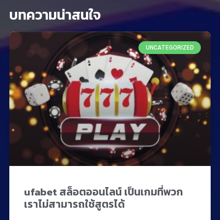
บทความน่าสนใจ
UNCATEGORIZED
ufabet สล็อตออนไลน์ เป็นเกมที่พวก
เราไม่สามารถใช้สูตรได้