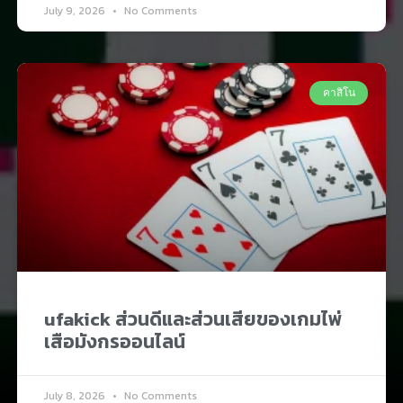
July 9, 2026
No Comments
คาสิโน
ufakick ส่วนดีและส่วนเสียของเกมไพ่
เสือมังกรออนไลน์
July 8, 2026
No Comments