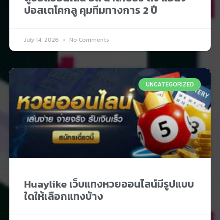
ปอสเตโคกลู คุมทีมทางการ 2 ปี
July 14, 2026
No Comments
UNCATEGORIZED
Huaylike เว็บแทงหวยออนไลน์มีรูปแบบ
ใดให้เลือกแทงบ้าง