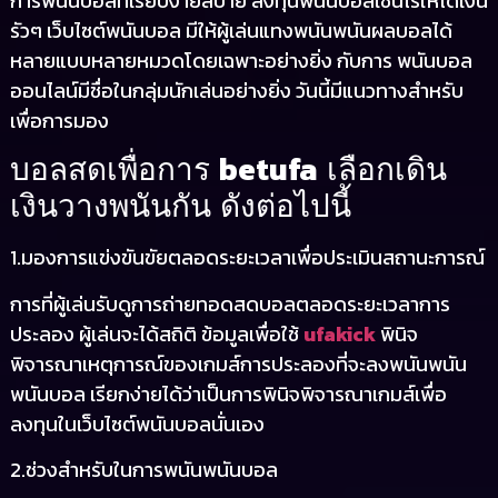
การพนันบอลที่เรียบง่ายสบาย ลงทุนพนันบอลเช่นไรให้ได้เงิน
รัวๆ เว็บไซต์พนันบอล มีให้ผู้เล่นแทงพนันพนันผลบอลได้
หลายแบบหลายหมวดโดยเฉพาะอย่างยิ่ง กับการ พนันบอล
ออนไลน์มีชื่อในกลุ่มนักเล่นอย่างยิ่ง วันนี้มีแนวทางสำหรับ
เพื่อการมอง
betufa
บอลสดเพื่อการ
เลือกเดิน
เงินวางพนันกัน ดังต่อไปนี้
1.มองการแข่งขันขัยตลอดระยะเวลาเพื่อประเมินสถานะการณ์
การที่ผู้เล่นรับดูการถ่ายทอดสดบอลตลอดระยะเวลาการ
ประลอง ผู้เล่นจะได้สถิติ ข้อมูลเพื่อใช้
ufakick
พินิจ
พิจารณาเหตุการณ์ของเกมส์การประลองที่จะลงพนันพนัน
พนันบอล เรียกง่ายได้ว่าเป็นการพินิจพิจารณาเกมส์เพื่อ
ลงทุนในเว็บไซต์พนันบอลนั่นเอง
2.ช่วงสำหรับในการพนันพนันบอล