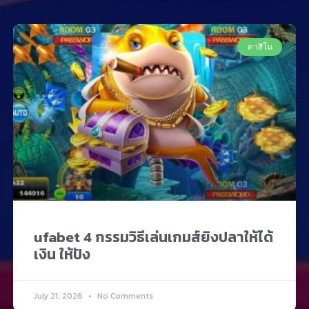
คาสิโน
ufabet 4 กรรมวิธีเล่นเกมส์ยิงปลาให้ได้
เงิน ให้ปัง
July 21, 2026
No Comments