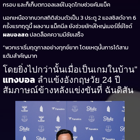
กรอบ และก็เก็บตกวอลเลย์ในจุดโทษช่วยคัมแบ็ค
นอกเหนือจากบวกสถิติส่วนตัวเป็น 3 ประตู 2 แอสซิสต์จาก 6
ครั้งแรกฤดูนี้ ผลงาน แม็คนีล ยังช่วยยักษ์ใหญ่เมอร์ซี่ย์ไซด์
ผลบอลสด
ปลดล็อคความมีชัยเสร็จ
“พวกเราเริ่มฤดูกาลอย่างทุกข์ยาก โดยเหตุนั้นการได้สาม
แต้มสำคัญมาก
โดยยิ่งไปกว่านั้นเมื่อเป็นเกมในบ้าน”
แทงบอล
ลำแข้งอังกฤษวัย 24 ปี
สัมภาษณ์ข้างหลังแข่งขันที่ ฉันดิสัน