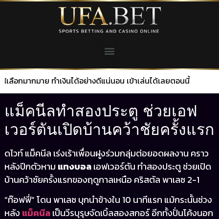
มาย ทำเงินได้อย่างดีแน่นอน เข้าเล่นได้เลยตอนนี้
แม็คนีลทำสองประตู ช่วยเอฟ
เวอร์ตันเปิดบ้านคว้าชัยครั้งแรก
ดไวท์ แม็คนีล เร่งเร้าเพื่อนฝูงร่วมกลุ่มต่อยอดผลงาน คราว
หลังปีกตัวหาม
แทงบอล
เอฟเวอร์ตัน ทำสองประตู ช่วยเปิด
บ้านคว้าชัยครั้งแรกของฤดูกาลเหนือ คริสตัล พาเลซ 2-1
“ท๊อฟฟี่” โดน พาเลซ บุกนำข้างใน 10 นาทีแรก แม้กระนั้นช่วง
หลัง
แม็คนีล
เป็นวีรบุรุษจัดเบิ้ลสองสกอร์ อีกทั้งปั่นโค้งนอก