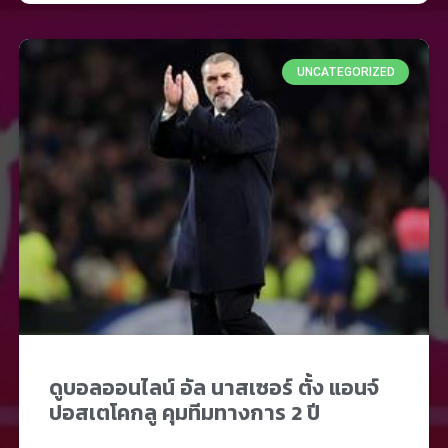
UNCATEGORIZED
ดูบอลออนไลน์ อัล นาสเซอร์ ตั้ง แอนจ์
ปอสเตโคกลู คุมทีมทางการ 2 ปี