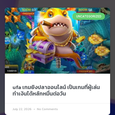
UNCATEGORIZED
ufa เกมยิงปลาออนไลน์ เป็นเกมที่ผู้เล่น
ทำเงินได้หลักหมื่นต่อวัน
July 22, 2026
No Comments