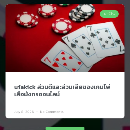
คาสิโน
ufakick ส่วนดีและส่วนเสียของเกมไพ่
เสือมังกรออนไลน์
July 8, 2026
No Comments