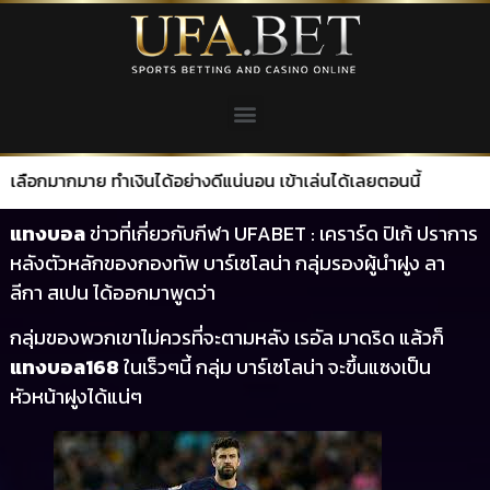
มาย ทำเงินได้อย่างดีแน่นอน เข้าเล่นได้เลยตอนนี้
แทงบอล
ข่าวที่เกี่ยวกับกีฬา UFABET : เคราร์ด ปิเก้ ปราการ
หลังตัวหลักของกองทัพ บาร์เซโลน่า กลุ่มรองผู้นำฝูง ลา
ลีกา สเปน ได้ออกมาพูดว่า
กลุ่มของพวกเขาไม่ควรที่จะตามหลัง เรอัล มาดริด แล้วก็
แทงบอล168
ในเร็วๆนี้ กลุ่ม บาร์เซโลน่า จะขึ้นแซงเป็น
หัวหน้าฝูงได้แน่ๆ