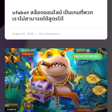
ufabet สล็อตออนไลน์ เป็นเกมที่พวก
เราไม่สามารถใช้สูตรได้
August 6, 2026
No Comments
UNCATEGORIZED