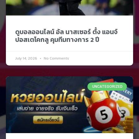
ดูบอลออนไลน์ อัล นาสเซอร์ ตั้ง แอนจ์
ปอสเตโคกลู คุมทีมทางการ 2 ปี
July 14, 2026
No Comments
UNCATEGORIZED