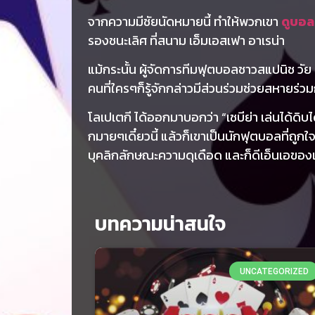
จากความมีชัยนัดหมายนี้ ทำให้พวกเขา
ดูบอล
รองชนะเลิศ ที่สนาม เอ็มเอสเฟา อาเรน่า
แม้กระนั้น ผู้จัดการทีมฟุตบอลชาวสแปนิช ว
คนที่ใครๆก็รู้จักกล่าวมีส่วนร่วมช่วยสหายร่
โลเปเตกี ได้ออกมาบอกว่า “เซบีย่า เล่นได้ดิ
กมายๆเดี๋ยวนี้ แล้วก็เขาเป็นนักฟุตบอลที่ถูกใจแ
บุคลิกลักษณะความดุเดือด และก็ดีเอ็นเอของ
บทความน่าสนใจ
UNCATEGORIZED