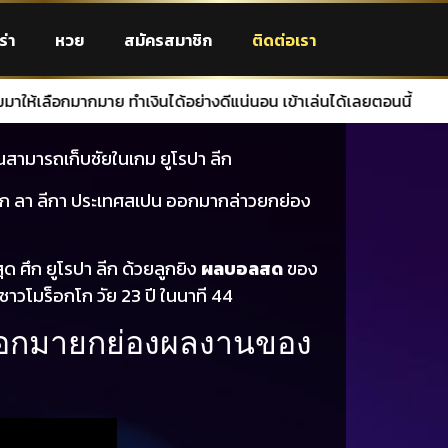
ร่า
หวย
สมัครสมาชิก
ติดต่อเรา
ย ทำเงินได้อย่างดีแน่นอน เข้าเล่นได้เลยตอนนี้
ตนสามารถเก็บชัยในเกม ยูโรปา ลีก
ศึก ลา ลีกา ประเทศสเปน ออกมากล่าวยกย่อง
สุด ศึก ยูโรปา ลีก ด้วยลูกยิง
ผลบอลสด
ของ
ะชาวโมร็อกโก วัย 23 ปี ในนาที 44
้ออกมายกย่องผลงานของ