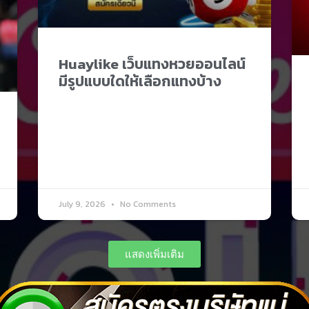
Huaylike เว็บแทงหวยออนไลน์
มีรูปแบบใดให้เลือกแทงบ้าง
July 9, 2026
No Comments
แสดงเพิ่มเติม