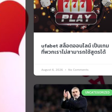
ufabet สล็อตออนไลน์ เป็นเกม
ที่พวกเราไม่สามารถใช้สูตรได้
August 6, 2026
No Comments
UNCATEGORIZED