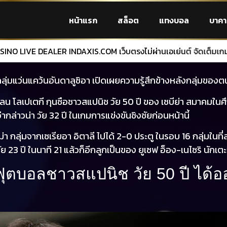
หน้าแรก
สล็อต
แทงบอล
บาคา
ER INDAXIS.COM เว็บตรงไม่ผ่านเอเย่นต์ จัดเต็มเกมมาให้เลือกมากมา
กลุ่มแว่นแคว้นอันดาลูซิอา เปิดเผยความรู้สึกข้างหลังกลุ่มของ
 โลเปเตกี กุนซือชาวสแปนิช วัย 50 ปี ของ เซบีย่า สมาคมใน
ากล่าวน่า วัย 32 ปี ในเกมการแข่งขันชิงชัยก่อนหน้านี้
โรม่า กลุ่มจากเซเรียอา อิตาลี ไปได้ 2-0 ประตู ในรอบ 16 กลุ่มในที่
ย 23 ปี ในนาที 21 แล้วก็อีกลูกเป็นของ ยูเซฟ อ็อง-เนไซริ นักเต
ฟุตบอลชาวสแปนิช วัย 50 ปี ได