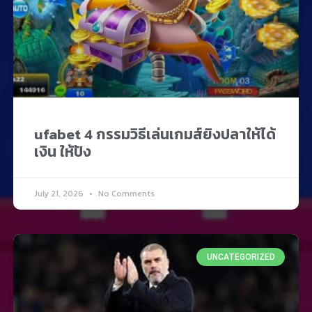
ufabet 4 กรรมวิธีเล่นเกมส์ยิงปลาให้ได้
เงิน ให้ปัง
July 21, 2026
No Comments
UNCATEGORIZED