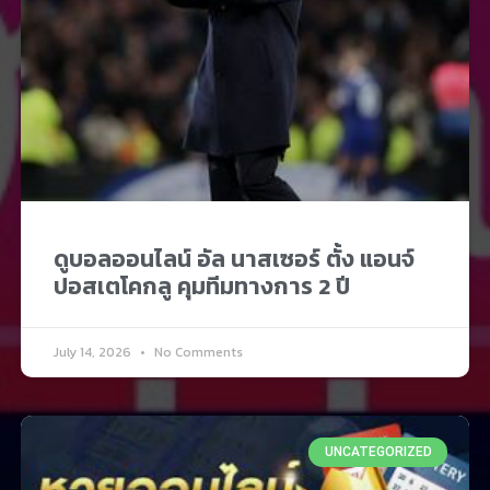
ดูบอลออนไลน์ อัล นาสเซอร์ ตั้ง แอนจ์
ปอสเตโคกลู คุมทีมทางการ 2 ปี
July 14, 2026
No Comments
UNCATEGORIZED