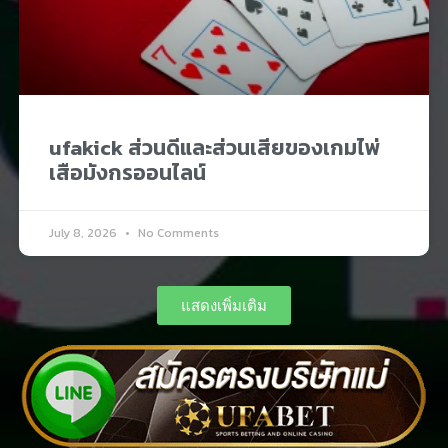
ufakick ส่วนดีและส่วนเสียของเกมไพ่
เสือมังกรออนไลน์
July 8, 2026
No Comments
แสดงเพิ่มเติม