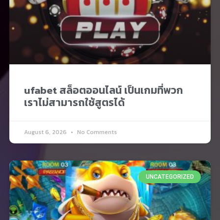
ufabet สล็อตออนไลน์ เป็นเกมที่พวก
เราไม่สามารถใช้สูตรได้
August 6, 2026
No Comments
UNCATEGORIZED