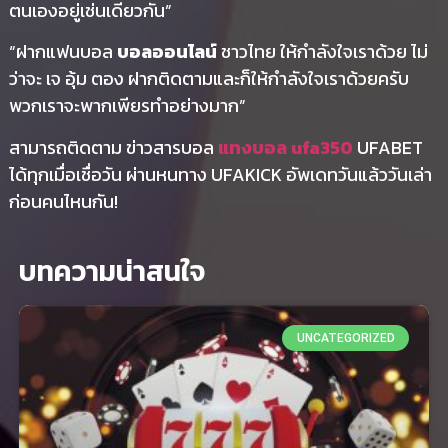
ตนเองอยู่เช่นเดียวกัน”
“ฝากแฟนบอล
บอลออนไลน์
ชาวไทย ให้กำลังใจเราด้วย ไม่
ว่าจะ เจ อุ้ม ตอง ฝากติดตามและก็ให้กำลังใจเราด้วยครับ
พวกเราจะพากเพียรทำอย่างมาก”
สามารถติดตาม ข่าวสารบอล
แทงบอล ufa350
UFABET
ได้ทุกเมื่อเชื่อวัน ผ่านหนทาง UFAKICK อัพเดทวันแล้ววันเล่า
ก่อนคนไหนกัน!
บทความน่าสนใจ
UNCATEGORIZED