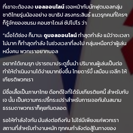
ที่เขาจะต้องลง
บอลออนไลน์
เจอหน้ากับนักฟุตบอลกลุ่ม
ชาติไทยรุ่นน้องอย่าง ชนาธิป สรงกระสินธ์ แนวรุกคนที่ใครๆ
ก็รู้จักของชมรม คอนซาโดเล่ ซัปโปโร ว่า
“เมื่อได้ช่อง ก็มานะ
ดูบอลออนไลน์
ทำสุดกำลัง แม้ว่าจะเวลา
ไม่มาก ก็ทำสุดกำลัง ในช่วงเวลาที่ลงไป กลุ่มเหนือกว่าผู้เล่น
หนึ่งคน พวกเราอยากบอล
อยากได้เกมรุก ปรารถนาประตูขึ้นนำ ปริมาณผู้เล่นเป็นต่อ
ทำให้ดำเนินงานได้ง่ายมากยิ่งขึ้น ไทยดาร์บี้ เสมือน เจลีก ให้
เกียรติพวกเรา
มีชื่อเสื้อเป็นภาษาไทย ดีอกดีใจที่ได้รับเกียรติยศนี้ สำหรับกับ
เจ นั้น เป็นความกระปรี้กระเปร่าสำหรับการเจอกันในสนาม
ธรรมดาพวกเราก็คุยกันตลอด
รอให้กำลังใจกัน มันส่งต่อถึงกัน ไม่ใช่มีเพียงแค่พวกเรา
สถานที่สำหรับทำงานหนัก ทุกคนกำลังต่อสู้ในทางของ