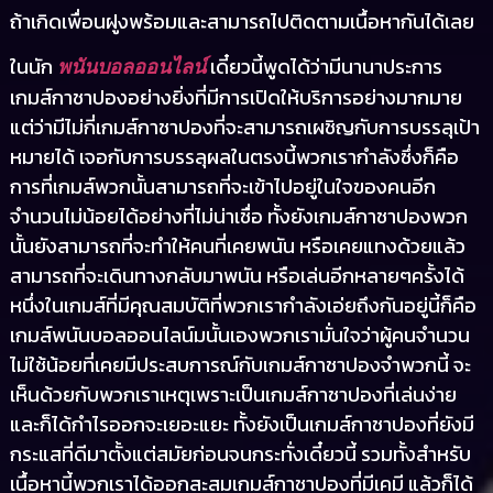
ถ้าเกิดเพื่อนฝูงพร้อมและสามารถไปติดตามเนื้อหากันได้เลย
ในนัก
เดี๋ยวนี้พูดได้ว่ามีนานาประการ
พนันบอลออนไลน์
เกมส์กาชาปองอย่างยิ่งที่มีการเปิดให้บริการอย่างมากมาย
แต่ว่ามีไม่กี่เกมส์กาชาปองที่จะสามารถเผชิญกับการบรรลุเป้า
หมายได้ เจอกับการบรรลุผลในตรงนี้พวกเรากำลังซึ่งก็คือ
การที่เกมส์พวกนั้นสามารถที่จะเข้าไปอยู่ในใจของคนอีก
จำนวนไม่น้อยได้อย่างที่ไม่น่าเชื่อ ทั้งยังเกมส์กาชาปองพวก
นั้นยังสามารถที่จะทำให้คนที่เคยพนัน หรือเคยแทงด้วยแล้ว
สามารถที่จะเดินทางกลับมาพนัน หรือเล่นอีกหลายๆครั้งได้
หนึ่งในเกมส์ที่มีคุณสมบัติที่พวกเรากำลังเอ่ยถึงกันอยู่นี้ก็คือ
เกมส์พนันบอลออนไลน์มนั้นเองพวกเรามั่นใจว่าผู้คนจำนวน
ไม่ใช้น้อยที่เคยมีประสบการณ์กับเกมส์กาชาปองจำพวกนี้ จะ
เห็นด้วยกับพวกเราเหตุเพราะเป็นเกมส์กาชาปองที่เล่นง่าย
และก็ได้กำไรออกจะเยอะแยะ ทั้งยังเป็นเกมส์กาชาปองที่ยังมี
กระแสที่ดีมาตั้งแต่สมัยก่อนจนกระทั่งเดี๋ยวนี้ รวมทั้งสำหรับ
เนื้อหานี้พวกเราได้ออกสะสมเกมส์กาชาปองที่มีเคมี แล้วก็ได้