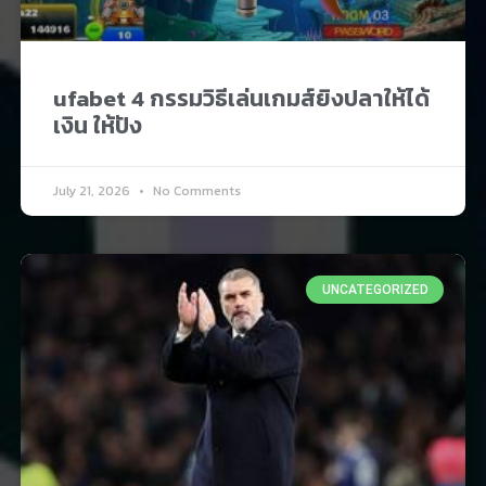
ufabet 4 กรรมวิธีเล่นเกมส์ยิงปลาให้ได้
เงิน ให้ปัง
July 21, 2026
No Comments
UNCATEGORIZED