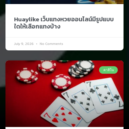
Huaylike เว็บแทงหวยออนไลน์มีรูปแบบ
ใดให้เลือกแทงบ้าง
July 9, 2026
No Comments
คาสิโน