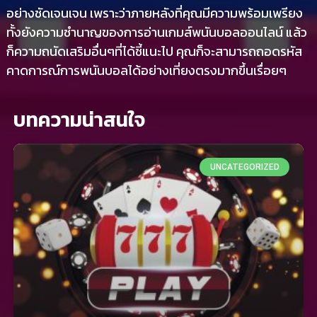
อย่างชัดเจนเจน เพราะว่าภายหลังที่คุณมีความพร้อมเพรียง
ทั้งยังความชำนาญของการอ่านเกมส์พนันบอลออนไลน์ แล้ว
ก็ความถนัดเสริมอื่นๆที่ได้ชี้แนะไป คุณก็จะสามารถถอดรหัส
คาดการณ์การพนันบอลได้อย่างเที่ยงตรงมากขึ้นเรื่อยๆ
บทความน่าสนใจ
UNCATEGORIZED