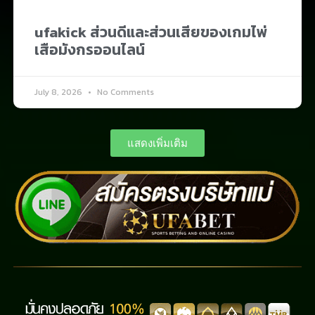
ufakick ส่วนดีและส่วนเสียของเกมไพ่
เสือมังกรออนไลน์
July 8, 2026
No Comments
แสดงเพิ่มเติม