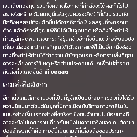
เงินเสียทองทุน รวมทั้งคลาดโอกาสที่กำลังจะได้ผลกำไรไป
อย่างโชคร้าย ด้วยเหตุนี้แล้วคุณควรจะคิดให้ถี่ถ้วน รวมทั้ง
นึกถึงผลสรุปที่จะเกิดขึ้นได้จากอีกทั้ง 2 ผลสรุปที่จะออกมา
ด้วย แล้วก็การที่คุณแพ้ก็มิได้เป็นจุดบอด หรือสิ่งที่จะทำให้
ท่านรู้สึกผิดพลาดจนกระทั่งรู้สึกล้มอีกทั้งยืนแต่ว่าอพียงอปิ้ง
เดียว เนื่องจากว่าการที่คุณได้ได้โอกาสแพ้ก็เป็นอีกหนึ่งช่อง
ทางที่จะทำให้ท่านได้ทำความเข้าใจจุดบอด หรือทราบสิ่งที่คุณ
ควรจะเลี่ยงการใช้เหตุ หรือส่วนประกอบเดิมๆเพื่อไม่ซ้ำรอย
กับสิ่งที่จะเกิดขึ้นอีกที
บอลสด
เกมส์เสือมังกร
อีกหนึ่งเกมส์กาชาปองที่เป็นที่รู้จักเป็นอย่างมาก รวมทั้งได้รับ
ความนิยมมาตั้งแต่ในยุคที่มีการเปิดให้บริการทางคาสิโนใน
แบบอย่างเริ่มแรกอย่างยิ่งจริงๆ ซึ่งคนจำนวนไม่น้อยบางที
อาจจะยังไม่เคยทราบเกี่ยวกับหนึ่งในความจริงของเกมส์กาชา
ปองจำพวกนี้ก็คือ เกมส์นี้เป็นเกมส์ที่เลื่องลือของประเทศ