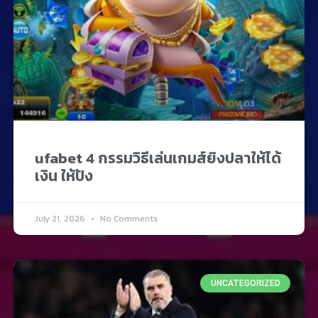
ufabet 4 กรรมวิธีเล่นเกมส์ยิงปลาให้ได้
เงิน ให้ปัง
July 21, 2026
No Comments
UNCATEGORIZED