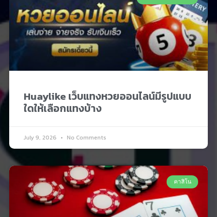
Huaylike เว็บแทงหวยออนไลน์มีรูปแบบ
ใดให้เลือกแทงบ้าง
July 9, 2026
No Comments
คาสิโน