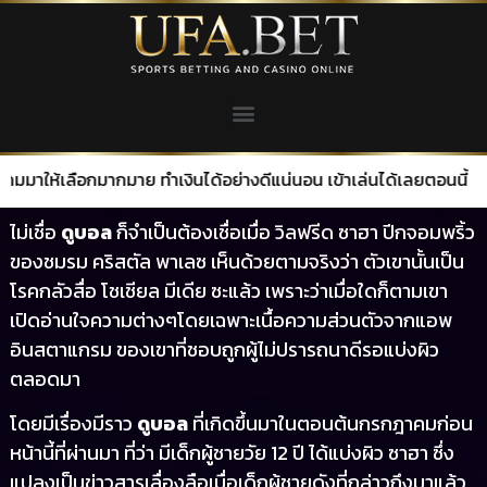
ือกมากมาย ทำเงินได้อย่างดีแน่นอน เข้าเล่นได้เลยตอนนี้
ไม่เชื่อ
ดูบอล
ก็จำเป็นต้องเชื่อเมื่อ วิลฟรีด ซาฮา ปีกจอมพริ้ว
ของชมรม คริสตัล พาเลซ เห็นด้วยตามจริงว่า ตัวเขานั้นเป็น
โรคกลัวสื่อ โชเชียล มีเดีย ซะแล้ว เพราะว่าเมื่อใดก็ตามเขา
เปิดอ่านใจความต่างๆโดยเฉพาะเนื้อความส่วนตัวจากแอพ
อินสตาแกรม ของเขาที่ชอบถูกผู้ไม่ปรารถนาดีรอแบ่งผิว
ตลอดมา
โดยมีเรื่องมีราว
ดูบอล
ที่เกิดขึ้นมาในตอนต้นกรกฎาคมก่อน
หน้านี้ที่ผ่านมา ที่ว่า มีเด็กผู้ชายวัย 12 ปี ได้แบ่งผิว ซาฮา ซึ่ง
แปลงเป็นข่าวสารเลื่องลือเมื่อเด็กผู้ชายดังที่กล่าวถึงมาแล้ว