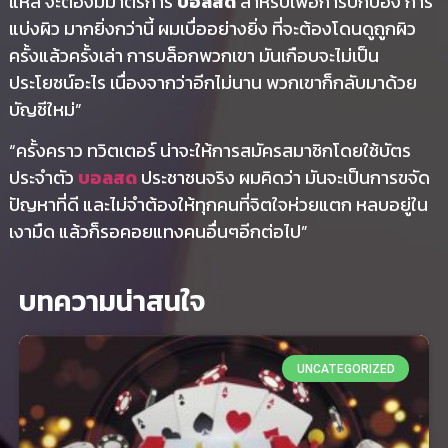
แหล่ จะต้องมีมาตรการ
บอลสด
สำหรับเพื่อการปกป้อง การ
แบ่งผิว มากยิ่งกว่านี้ ผมเบื่ออย่างยิ่ง ที่จะต้องโดนดูถูกผิว
ครั้งแล้วครั้งเล่า การบล็อกพวกเขา มันเกือบจะไม่เป็น
ประโยชน์อะไร เนื่องจากว่าอีกไม่นาน พวกเขาก็กลับมาด้วย
บัญชีใหม่”
“ครั้งคราว ทวิตเตอร์ น่าจะให้การสมัครสมาชิกโดยใช้บัตร
ประจำตัว
บอลสด
ประชาชนจริง ผมคิดว่า มันจะเป็นการขจัด
ปัญหาที่ดี และไม่จำต้องให้ทุกคนที่จิตใจห่วยแตก หลบอยู่ใน
เงามืด แล้วก็รอคอยแทงคนอื่นๆอีกต่อไป”
บทความน่าสนใจ
UNCATEGORIZED