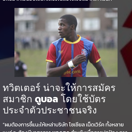
ทวิตเตอร์ น่าจะให้การสมัคร
ดูบอล
สมาชิก
โดยใช้บัตร
ประจำตัวประชาชนจริง
“ผมต้องการชี้แนะให้เหล่าบริษัท โซเชียล เน็ดเวิร์ค ทั้งหลาย