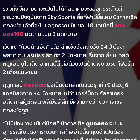
รวมทั้งมีความน่าจะเป็นไปได้ที่สมาคมจะขออุทธรณ์ แต่
รายงานปัจจุบันจาก Sky Sports สื่อกีฬามีชื่อเผย นิวคาสเซิล
ตกลงใจแล้วที่จะไม่ขออุทธรณ์ ยินยอมให้ แอนโธนี่
แทง
บอล168
ติดโทษแบน 3 นัดหมาย
เว้นแต่ “ถ้วยน้าแอ้ด” แล้ว ลำแข้งอังกฤษวัย 24 ปี ยังจะ
พลาดเกม พรีเมียร์ ลีก อีก 2 นัดหมาย เริ่มจากเยี่ยม เวสต์
หมูแฮม ยูไนเต็ด อาทิตย์นี้ ต่อด้วยเปิดบ้านพบ เบรนท์ฟอร์ด
2 เดือนเมษายน
ฤดูกาลนี้
กอร์ดอน
ยังเป็นตัวหลักในแนวรุกทำ 9 ประตู 6
แอสซิสต์จาก 34 นัดหมาย แต่ว่า เดอร์ม็อต กัลลาเกอร์
อดีตกาลผู้ตัดสิน พรีเมียร์ ลีก มีความคิดว่า นิวคาสเซิล
ตกลงใจถูก:
“ไม่มีช่องทางแม้แต่น้อยที่ นิวคาสเซิล
ดูบอลสด
จะชนะ
อุทธรณ์ใบแดง กระบวนการทำอย่างนั้น คุณจำเป็นต้อง